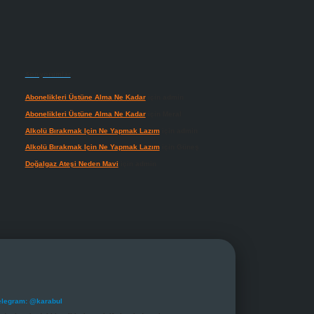
Son yorumlar
Abonelikleri Üstüne Alma Ne Kadar
için
admin
Abonelikleri Üstüne Alma Ne Kadar
için
Meral
Alkolü Bırakmak Için Ne Yapmak Lazım
için
admin
Alkolü Bırakmak Için Ne Yapmak Lazım
için
Güneş
Doğalgaz Ateşi Neden Mavi
için
admin
elegram: @karabul