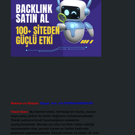
Reklam ve İletişim:
Skype: live:.cid.575569c608265c69
Yasal Uyarı:
Bu internet sitesi, herhangi bir marka, kurum
veya şahıs şirketi ile hiçbir bağlantısı bulunmamaktadır.
Sitede yalnızca kendi hazırladığımız makaleler
paylaşılmaktadır. Burada yer alan içerikler haber niteliği
taşımamakta olup, gerçek kurum ve kişiler hakkında
paylaşım yapılmamaktadır. Gerçek kurum ve kişiler ile isim