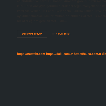
adlandırılan ve her türlü haberi kurallara göre bildiren medy
kurulunun onayıyla gönüllü olarak derneğin faaliyetlerine ka
kararıyla verilebilir. Fahri üyeler genel kurula katılabilir ve 
oy kullanamazlar. Kimler muhabir olabilir? Gazetecilik mesle
bir özel eğitim gerektirmez; ikili…
Polis
Devamını okuyun
Yorum Bırak
Muhabiri
Kartı
Yasal
Mı
https://nettefix.com
https://daki.com.tr
https://cusa.com.tr
Si