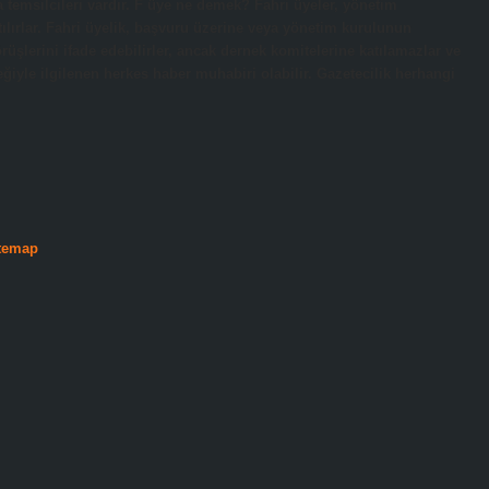
a temsilcileri vardır. F üye ne demek? Fahri üyeler, yönetim
tılırlar. Fahri üyelik, başvuru üzerine veya yönetim kurulunun
görüşlerini ifade edebilirler, ancak dernek komitelerine katılamazlar ve
ğiyle ilgilenen herkes haber muhabiri olabilir. Gazetecilik herhangi
temap