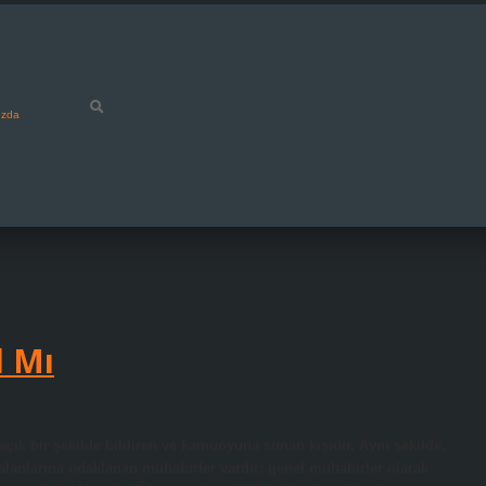
ızda
l Mı
çık bir şekilde bildiren ve kamuoyuna sunan kişidir. Aynı şekilde,
alanlarına odaklanan muhabirler vardır; genel muhabirler olarak