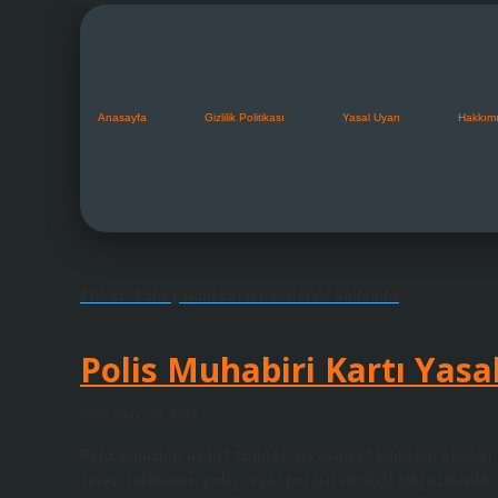
Anasayfa
Gizlilik Politikası
Yasal Uyarı
Hakkım
Etiket:
Polis yakını kartı nerelerde kullanılır
Polis Muhabiri Kartı Yasa
Tarih: Kasım 22, 2024
Polis muhabiri nedir? Muhabir ne demek? Muhabir, olayları a
savaş, mahkeme, polis veya spor gazeteciliği gibi uzmanlık 