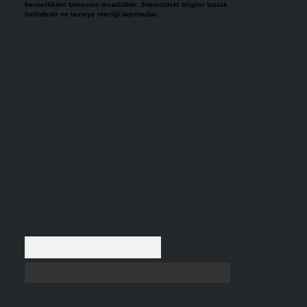
benzerlikleri tamamen tesadüfidir. Sitemizdeki bilgiler taslak
halindedir ve tavsiye niteliği taşımazlar.
Sitemiz, 5651 Sayılı Kanun gereğince Bilgi Teknolojileri ve
İletişim Kurumu (BTK) tarafından onaylanmış bir Yer
Sağlayıcı olarak hizmet vermektedir. Bu nedenle, sitedeki
içerikleri proaktif olarak denetleme veya araştırma
yükümlülüğümüz bulunmamaktadır. Ancak, üyelerimiz
yazdıkları içeriklerin sorumluluğunu taşımakta olup, siteye
üye olarak bu sorumluluğu kabul etmiş sayılırlar.
Hukuka ve yasal düzenlemelere aykırı olduğunu
düşündüğünüz içerikleri,
backlinkpanelicomtr@gmail.com
adresine bildirmeniz halinde, ilgili içerikler yasal süre
içerisinde sitemizden kaldırılacaktır.
Arama