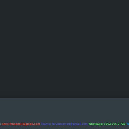
l:
backlinkpaneli@gmail.com
Teams:
forumhizmeti@gmail.com
Whatsapp: 0262 606 0 726
T