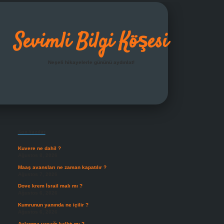
Sevimli Bilgi Köşesi
Neşeli hikayelerle gününü aydınlat!
Sidebar
grandoperabet giriş
Son Yazılar
Kuvere ne dahil ?
Ağustos 8, 2026
Maaş avansları ne zaman kapatılır ?
Ağustos 7, 2026
Dove krem İsrail malı mı ?
Ağustos 6, 2026
Kumrunun yanında ne içilir ?
Ağustos 6, 2026
Avlanma yasağı kalktı mı ?