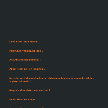
Sidebar
Son Yazılar
Dove krem İsrail malı mı ?
Ağustos 6, 2026
Kumrunun yanında ne içilir ?
Ağustos 6, 2026
Avlanma yasağı kalktı mı ?
Ağustos 5, 2026
Aksel nedir, ne için kullanılır ?
Ağustos 3, 2026
Mezarların etrafında ölen kişinin öldürdüğü düşman sayısı kadar dikilen
taşların adı nedir ?
Temmuz 29, 2026
Koşmak eklemlere zarar verir mi ?
Temmuz 27, 2026
Keller Günü ne zaman ?
Temmuz 25, 2026