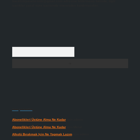
backlinkpanelicomtr@gmail.com
adresine bildirmeniz halinde, ilgili
içerikler yasal süre içerisinde sitemizden kaldırılacaktır.
Arama
Son yorumlar
Abonelikleri Üstüne Alma Ne Kadar
için
admin
Abonelikleri Üstüne Alma Ne Kadar
için
Meral
Alkolü Bırakmak Için Ne Yapmak Lazım
için
admin