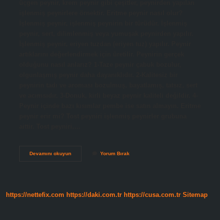
üçgen peynir, krem ​​peynir gibi çeşitler, peynirden yapılan
işlenmiş peynirlere örnektir. Eritme peynir nasıl olur?
İşlenmiş peynir, işlenmiş peynirin bir türüdür. İşlenmiş
peynir, sert, dilimlenmiş veya yumuşak peynirden yapılır.
İşlenmiş peynir, eriyen tuzdan (eriyen tuz) yapılır. Peynir
artıklarını değerlendirmek için üretilir. Peynirin gerçek
olduğunu nasıl anlarız? 1-Taze peynir çabuk bozulur,
olgunlaşmış peynir daha dayanıklıdır. 2-Kalitesiz bir
peynirin tadı ve aroması bozulmuş, bayatlamış, tatsız, sert
ve acımsıdır. 3-Donuk, kirli beyaz peynir kaliteli değildir. 4-
Peynir içinde bazı kısımlar pembe ise satın almayın. Eritme
peynir erir mi? Tost peyniri işlenmiş peynirler grubuna
aittir. Tost peyniri,…
Eritme
Devamını okuyun
Yorum Bırak
Peynir
Nasıl
Anlaşılır
https://nettefix.com
https://daki.com.tr
https://cusa.com.tr
Sitemap