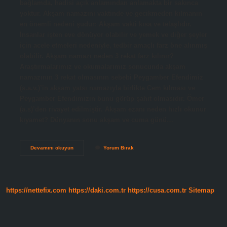
bağlamda, hadisi açık anlamından anlamakta bir sakınca
yoktur. Akşam namazını vaktinde ve gecikmeden kılmanın
en önemli nedeni şudur: Akşam vakti kısa ve telaşlıdır.
İnsanlar işten eve dönüyor olabilir ve yemek ve diğer şeyler
için acele etmeleri nedeniyle, tedbir amaçlı farz öne alınmış
olabilir. Akşam namazı neden 3 rekat farz kılınır?
Araştırmalarımız ve okumalarımız sonucunda akşam
namazının 3 rekat olmasının sebebi Peygamber Efendimiz
(s.a.v.)’in akşam yatsı namazıyla birlikte Cem kılması ve
Peygamber Efendimizin bunu görüp şahit olmasıdır. Ömer
(a.s)’den rivayet edilmiştir. Akşam ezanı neden hızlı okunur
kıyamet? Dünyanın sonu akşam ve cuma günü…
Akşam
Devamını okuyun
Yorum Bırak
Namazının
Farzı
Neden
Önce
Kılınır
https://nettefix.com
https://daki.com.tr
https://cusa.com.tr
Sitemap