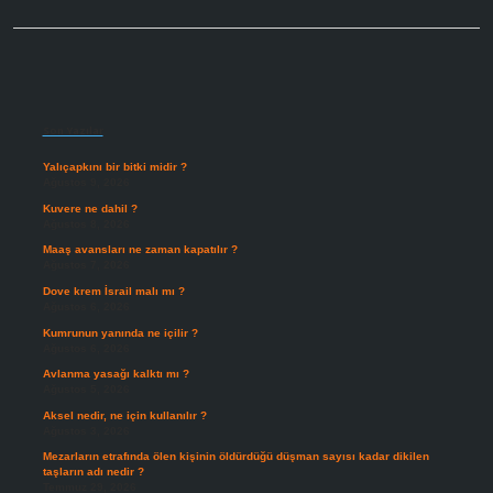
Sidebar
Son Yazılar
Yalıçapkını bir bitki midir ?
Ağustos 9, 2026
Kuvere ne dahil ?
Ağustos 8, 2026
Maaş avansları ne zaman kapatılır ?
Ağustos 7, 2026
Dove krem İsrail malı mı ?
Ağustos 6, 2026
Kumrunun yanında ne içilir ?
Ağustos 6, 2026
Avlanma yasağı kalktı mı ?
Ağustos 5, 2026
Aksel nedir, ne için kullanılır ?
Ağustos 3, 2026
Mezarların etrafında ölen kişinin öldürdüğü düşman sayısı kadar dikilen
taşların adı nedir ?
Temmuz 29, 2026