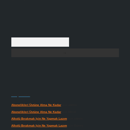
Arama
Son yorumlar
Abonelikleri Üstüne Alma Ne Kadar
için
admin
Abonelikleri Üstüne Alma Ne Kadar
için
Meral
Alkolü Bırakmak Için Ne Yapmak Lazım
için
admin
Alkolü Bırakmak Için Ne Yapmak Lazım
için
Güneş