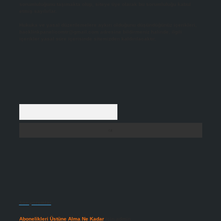
sorumluluğunu taşımakta olup, siteye üye olarak bu sorumluluğu kabul
etmiş sayılırlar.
Hukuka ve yasal düzenlemelere aykırı olduğunu düşündüğünüz içerikleri,
backlinkpanelicomtr@gmail.com
adresine bildirmeniz halinde, ilgili
içerikler yasal süre içerisinde sitemizden kaldırılacaktır.
Arama
Son yorumlar
Abonelikleri Üstüne Alma Ne Kadar
için
admin