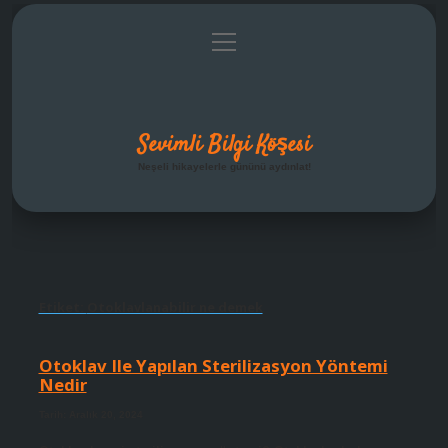
menüyü
Anasayfa
Gizlilik Politikası
Yasal Uyarı
aç
Hakkımızda
Sevimli Bilgi Köşesi
Neşeli hikayelerle gününü aydınlat!
Etiket:
Otoklavlanabilir ne demek
Otoklav Ile Yapılan Sterilizasyon Yöntemi
Nedir
Tarih: Aralık 20, 2024