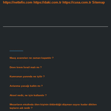
https://nettefix.com
https://daki.com.tr
https://cusa.com.tr
Sitemap
Sidebar
Son Yazılar
Maaş avansları ne zaman kapatılır ?
Ağustos 7, 2026
Dove krem İsrail malı mı ?
Ağustos 6, 2026
Kumrunun yanında ne içilir ?
Ağustos 6, 2026
Avlanma yasağı kalktı mı ?
Ağustos 5, 2026
Aksel nedir, ne için kullanılır ?
Ağustos 3, 2026
Mezarların etrafında ölen kişinin öldürdüğü düşman sayısı kadar dikilen
taşların adı nedir ?