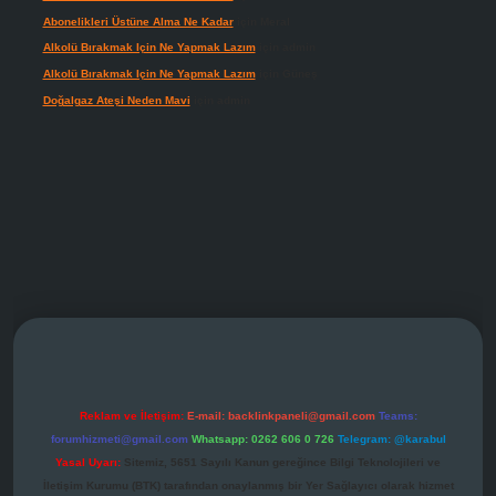
Abonelikleri Üstüne Alma Ne Kadar
için
Meral
Alkolü Bırakmak Için Ne Yapmak Lazım
için
admin
Alkolü Bırakmak Için Ne Yapmak Lazım
için
Güneş
Doğalgaz Ateşi Neden Mavi
için
admin
perabet giriş
Reklam ve İletişim:
E-mail:
backlinkpaneli@gmail.com
Teams:
forumhizmeti@gmail.com
Whatsapp: 0262 606 0 726
Telegram: @karabul
Yasal Uyarı:
Sitemiz, 5651 Sayılı Kanun gereğince Bilgi Teknolojileri ve
İletişim Kurumu (BTK) tarafından onaylanmış bir Yer Sağlayıcı olarak hizmet