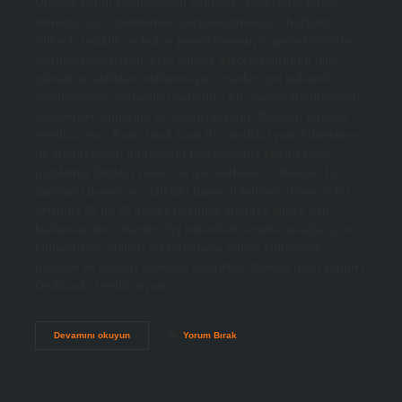
Otoklav hangi sterilizasyon yöntemi? Otoklavlar buhar
sterilizasyon işlemlerinin gerçekleştirildiği cihazlardır.
Yüksek sıcaklık ve buhar penetrasyonuyla gerçekleştirilen
sterilizasyon işlemi, kısa sürede gerçekleştirildiği için
yüksek sıcaklıktan etkilenmeyen ürünler için kullanılır.
Sterilizasyon yöntemleri nelerdir? En önemli sterilizasyon
yöntemleri şunlardır: Isı sterilizasyonu. Basınçlı buharla
sterilizasyon. Kuru sıcak hava ile sterilizasyon. Filtreleme
ile sterilizasyon (filtrasyon) Radyasyonla sterilizasyon
(ışınlama) Otoklav nedir, ne için kullanılır? Otoklav, 121
santigrat derece sıcaklıktaki basınçlı buharla doymuş bir
ortamda 15 ila 20 dakika boyunca sterilize etmek için
kullanılan bir cihazdır. Diş hekimleri cerrahi amaçlar için
kullandıkları aletleri bir torbalama cihazı kullanarak
paketler ve bunları otoklava aktarırlar. Otoklav nasıl yapılır?
Otoklavda sterilizasyon…
Otoklav
Devamını okuyun
Yorum Bırak
Ile
Yapılan
Sterilizasyon
Yöntemi
Nedir