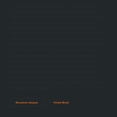
Otoklav hangi sterilizasyon yöntemi? Otoklavlar buhar
sterilizasyon işlemlerinin gerçekleştirildiği cihazlardır.
Yüksek sıcaklık ve buhar penetrasyonuyla gerçekleştirilen
sterilizasyon işlemi, kısa sürede gerçekleştirildiği için
yüksek sıcaklıktan etkilenmeyen ürünler için kullanılır.
Sterilizasyon yöntemleri nelerdir? En önemli sterilizasyon
yöntemleri şunlardır: Isı sterilizasyonu. Basınçlı buharla
sterilizasyon. Kuru sıcak hava ile sterilizasyon. Filtreleme
ile sterilizasyon (filtrasyon) Radyasyonla sterilizasyon
(ışınlama) Otoklav nedir, ne için kullanılır? Otoklav, 121
santigrat derece sıcaklıktaki basınçlı buharla doymuş bir
ortamda 15 ila 20 dakika boyunca sterilize etmek için
kullanılan bir cihazdır. Diş hekimleri cerrahi amaçlar için
kullandıkları aletleri bir torbalama cihazı kullanarak
paketler ve bunları otoklava aktarırlar. Otoklav nasıl yapılır?
Otoklavda sterilizasyon…
Otoklav
Devamını okuyun
Yorum Bırak
Ile
Yapılan
Sterilizasyon
Yöntemi