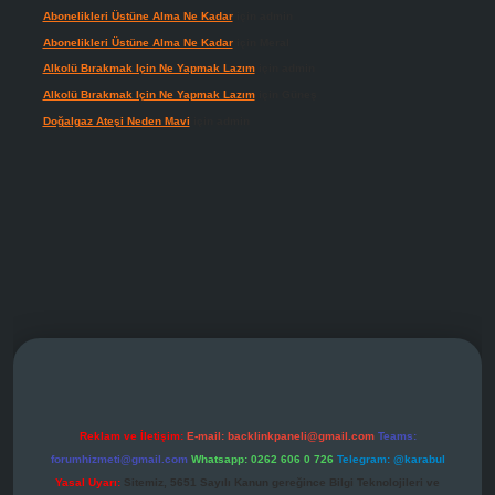
Abonelikleri Üstüne Alma Ne Kadar
için
admin
Abonelikleri Üstüne Alma Ne Kadar
için
Meral
Alkolü Bırakmak Için Ne Yapmak Lazım
için
admin
Alkolü Bırakmak Için Ne Yapmak Lazım
için
Güneş
Doğalgaz Ateşi Neden Mavi
için
admin
ndoperabet giriş
Reklam ve İletişim:
E-mail:
backlinkpaneli@gmail.com
Teams:
forumhizmeti@gmail.com
Whatsapp: 0262 606 0 726
Telegram: @karabul
Yasal Uyarı:
Sitemiz, 5651 Sayılı Kanun gereğince Bilgi Teknolojileri ve