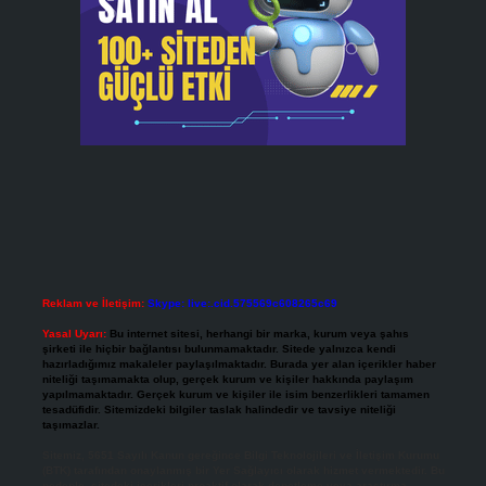
Reklam ve İletişim:
Skype: live:.cid.575569c608265c69
Yasal Uyarı:
Bu internet sitesi, herhangi bir marka, kurum veya şahıs
şirketi ile hiçbir bağlantısı bulunmamaktadır. Sitede yalnızca kendi
hazırladığımız makaleler paylaşılmaktadır. Burada yer alan içerikler haber
niteliği taşımamakta olup, gerçek kurum ve kişiler hakkında paylaşım
yapılmamaktadır. Gerçek kurum ve kişiler ile isim benzerlikleri tamamen
tesadüfidir. Sitemizdeki bilgiler taslak halindedir ve tavsiye niteliği
taşımazlar.
Sitemiz, 5651 Sayılı Kanun gereğince Bilgi Teknolojileri ve İletişim Kurumu
(BTK) tarafından onaylanmış bir Yer Sağlayıcı olarak hizmet vermektedir. Bu
nedenle, sitedeki içerikleri proaktif olarak denetleme veya araştırma