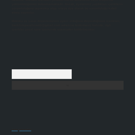
yükümlülüğümüz bulunmamaktadır. Ancak, üyelerimiz yazdıkları içeriklerin
sorumluluğunu taşımakta olup, siteye üye olarak bu sorumluluğu kabul
etmiş sayılırlar.
Hukuka ve yasal düzenlemelere aykırı olduğunu düşündüğünüz içerikleri,
backlinkpanelicomtr@gmail.com
adresine bildirmeniz halinde, ilgili
içerikler yasal süre içerisinde sitemizden kaldırılacaktır.
Arama
Son yorumlar