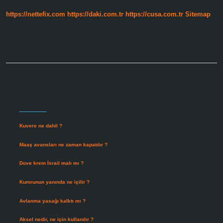
Nedir
https://nettefix.com
https://daki.com.tr
https://cusa.com.tr
Sitemap
Sidebar
Son Yazılar
Kuvere ne dahil ?
Ağustos 8, 2026
Maaş avansları ne zaman kapatılır ?
Ağustos 7, 2026
Dove krem İsrail malı mı ?
Ağustos 6, 2026
Kumrunun yanında ne içilir ?
Ağustos 6, 2026
Avlanma yasağı kalktı mı ?
Ağustos 5, 2026
Aksel nedir, ne için kullanılır ?