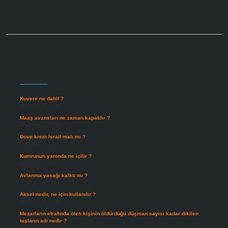
Sidebar
Son Yazılar
Kuvere ne dahil ?
Ağustos 8, 2026
Maaş avansları ne zaman kapatılır ?
Ağustos 7, 2026
Dove krem İsrail malı mı ?
Ağustos 6, 2026
Kumrunun yanında ne içilir ?
Ağustos 6, 2026
Avlanma yasağı kalktı mı ?
Ağustos 5, 2026
Aksel nedir, ne için kullanılır ?
Ağustos 3, 2026
Mezarların etrafında ölen kişinin öldürdüğü düşman sayısı kadar dikilen
taşların adı nedir ?
Temmuz 29, 2026