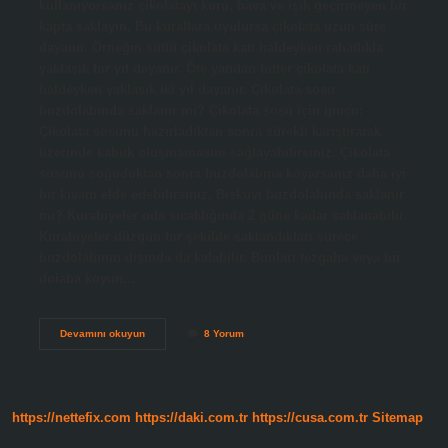
kullanıyorsanız çikolatayı kuru, hava ve ışık geçirmeyen bir
kapta saklayın. Bu kurallara uyulursa çikolata uzun süre
dayanır. Örneğin sütlü çikolata katı haldeyken rahatlıkla
yaklaşık bir yıl dayanır. Öte yandan bitter çikolata katı
haldeyken yaklaşık iki yıl dayanır. Çikolata sosu
buzdolabında saklanır mı? Çikolata sosu için ipucu:
Çikolata sosunu hazırladıktan sonra sürekli karıştırarak
üzerinde kabuk oluşmamasını sağlayabilirsiniz. Çikolata
sosunu soğuduktan sonra buzdolabına koyarsanız daha iyi
bir kıvam elde edebilirsiniz. Bisküvi buzdolabında saklanır
mı? Kurabiyeler oda sıcaklığında 2 güne kadar saklanabilir.
Kurabiyeler düzgün bir şekilde saklandıkları sürece
buzdolabının dışında da kalabilir. Bunları tezgaha veya bir
dolaba koyun.…
Gofret
Devamını okuyun
8 Yorum
Buzdolabında
Saklanır
Mı
https://nettefix.com
https://daki.com.tr
https://cusa.com.tr
Sitemap