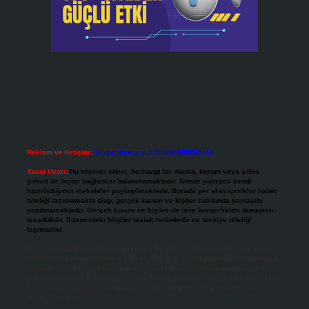
Reklam ve İletişim:
Skype: live:.cid.575569c608265c69
Yasal Uyarı:
Bu internet sitesi, herhangi bir marka, kurum veya şahıs
şirketi ile hiçbir bağlantısı bulunmamaktadır. Sitede yalnızca kendi
hazırladığımız makaleler paylaşılmaktadır. Burada yer alan içerikler haber
niteliği taşımamakta olup, gerçek kurum ve kişiler hakkında paylaşım
yapılmamaktadır. Gerçek kurum ve kişiler ile isim benzerlikleri tamamen
tesadüfidir. Sitemizdeki bilgiler taslak halindedir ve tavsiye niteliği
taşımazlar.
Sitemiz, 5651 Sayılı Kanun gereğince Bilgi Teknolojileri ve İletişim Kurumu
(BTK) tarafından onaylanmış bir Yer Sağlayıcı olarak hizmet vermektedir. Bu
nedenle, sitedeki içerikleri proaktif olarak denetleme veya araştırma
yükümlülüğümüz bulunmamaktadır. Ancak, üyelerimiz yazdıkları içeriklerin
sorumluluğunu taşımakta olup, siteye üye olarak bu sorumluluğu kabul
etmiş sayılırlar.