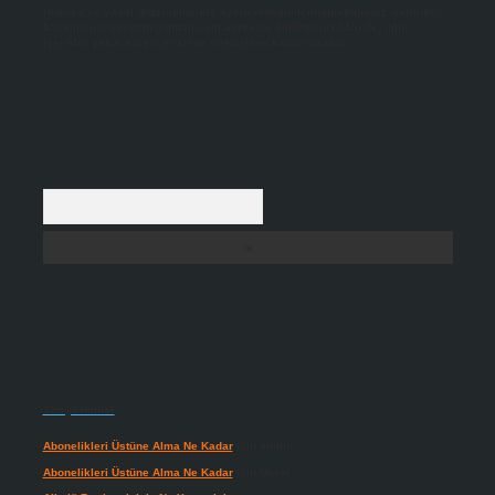
Hukuka ve yasal düzenlemelere aykırı olduğunu düşündüğünüz içerikleri,
backlinkpanelicomtr@gmail.com
adresine bildirmeniz halinde, ilgili
içerikler yasal süre içerisinde sitemizden kaldırılacaktır.
Arama
Son yorumlar
Abonelikleri Üstüne Alma Ne Kadar
için
admin
Abonelikleri Üstüne Alma Ne Kadar
için
Meral