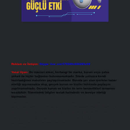
Reklam ve İletişim:
Skype: live:.cid.575569c608265c69
Yasal Uyarı:
Bu internet sitesi, herhangi bir marka, kurum veya şahıs
şirketi ile hiçbir bağlantısı bulunmamaktadır. Sitede yalnızca kendi
hazırladığımız makaleler paylaşılmaktadır. Burada yer alan içerikler haber
niteliği taşımamakta olup, gerçek kurum ve kişiler hakkında paylaşım
yapılmamaktadır. Gerçek kurum ve kişiler ile isim benzerlikleri tamamen
tesadüfidir. Sitemizdeki bilgiler taslak halindedir ve tavsiye niteliği
taşımazlar.
Sitemiz, 5651 Sayılı Kanun gereğince Bilgi Teknolojileri ve İletişim Kurumu
(BTK) tarafından onaylanmış bir Yer Sağlayıcı olarak hizmet vermektedir. Bu
nedenle, sitedeki içerikleri proaktif olarak denetleme veya araştırma
yükümlülüğümüz bulunmamaktadır. Ancak, üyelerimiz yazdıkları içeriklerin
sorumluluğunu taşımakta olup, siteye üye olarak bu sorumluluğu kabul
etmiş sayılırlar.