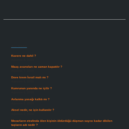
Sidebar
Son Yazılar
Kuvere ne dahil ?
Ağustos 8, 2026
Maaş avansları ne zaman kapatılır ?
Ağustos 7, 2026
Dove krem İsrail malı mı ?
Ağustos 6, 2026
Kumrunun yanında ne içilir ?
Ağustos 6, 2026
Avlanma yasağı kalktı mı ?
Ağustos 5, 2026
Aksel nedir, ne için kullanılır ?
Ağustos 3, 2026
Mezarların etrafında ölen kişinin öldürdüğü düşman sayısı kadar dikilen
taşların adı nedir ?
Temmuz 29, 2026