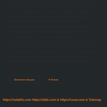
kullanıyorsanız çikolatayı kuru, hava ve ışık geçirmeyen bir
kapta saklayın. Bu kurallara uyulursa çikolata uzun süre
dayanır. Örneğin sütlü çikolata katı haldeyken rahatlıkla
yaklaşık bir yıl dayanır. Öte yandan bitter çikolata katı
haldeyken yaklaşık iki yıl dayanır. Çikolata sosu
buzdolabında saklanır mı? Çikolata sosu için ipucu:
Çikolata sosunu hazırladıktan sonra sürekli karıştırarak
üzerinde kabuk oluşmamasını sağlayabilirsiniz. Çikolata
sosunu soğuduktan sonra buzdolabına koyarsanız daha iyi
bir kıvam elde edebilirsiniz. Bisküvi buzdolabında saklanır
mı? Kurabiyeler oda sıcaklığında 2 güne kadar saklanabilir.
Kurabiyeler düzgün bir şekilde saklandıkları sürece
buzdolabının dışında da kalabilir. Bunları tezgaha veya bir
dolaba koyun.…
Gofret
Devamını okuyun
8 Yorum
Buzdolabında
Saklanır
Mı
https://nettefix.com
https://daki.com.tr
https://cusa.com.tr
Sitemap