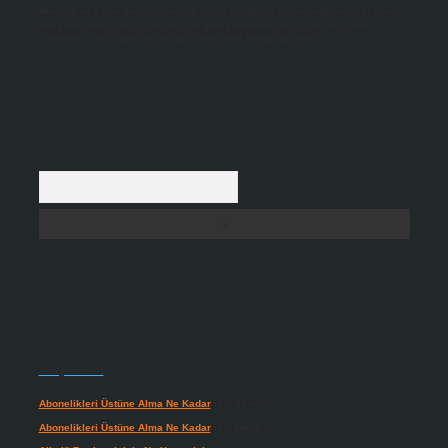
Hukuka ve yasal düzenlemelere aykırı olduğunu düşündüğünüz içerikleri,
backlinkpanelicomtr@gmail.com
adresine bildirmeniz halinde, ilgili
içerikler yasal süre içerisinde sitemizden kaldırılacaktır.
Arama
Son yorumlar
Abonelikleri Üstüne Alma Ne Kadar
için
admin
Abonelikleri Üstüne Alma Ne Kadar
için
Meral