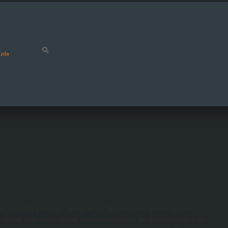
ızda
de karşılığı olmayan “never mind” kelimesinin gerçek anlamı
etmek veya sıkıcı olmak anlamında uyarıcı bir kelimedir. Boş ver