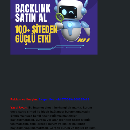
Reklam ve İletişim:
Skype: live:.cid.575569c608265c69
Yasal Uyarı:
Bu internet sitesi, herhangi bir marka, kurum
veya şahıs şirketi ile hiçbir bağlantısı bulunmamaktadır.
Sitede yalnızca kendi hazırladığımız makaleler
paylaşılmaktadır. Burada yer alan içerikler haber niteliği
taşımamakta olup, gerçek kurum ve kişiler hakkında
paylaşım yapılmamaktadır. Gerçek kurum ve kişiler ile isim