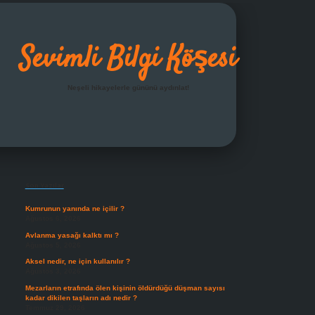
Sevimli Bilgi Köşesi
Neşeli hikayelerle gününü aydınlat!
Sidebar
grandoperabet giriş
Son Yazılar
Kumrunun yanında ne içilir ?
Ağustos 6, 2026
Avlanma yasağı kalktı mı ?
Ağustos 5, 2026
Aksel nedir, ne için kullanılır ?
Ağustos 3, 2026
Mezarların etrafında ölen kişinin öldürdüğü düşman sayısı
kadar dikilen taşların adı nedir ?
Temmuz 29, 2026