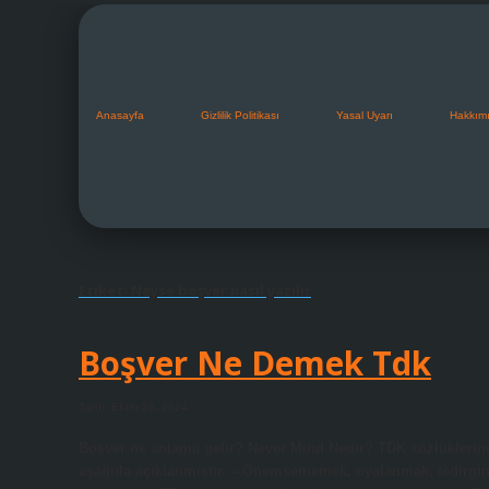
Anasayfa
Gizlilik Politikası
Yasal Uyarı
Hakkım
Etiket:
Neyse boşver nasıl yazılır
Boşver Ne Demek Tdk
Tarih: Ekim 26, 2024
Boşver ne anlama gelir? Never Mind Nedir? TDK sözlüklerin
aşağıda açıklanmıştır. – Önemsememek, oyalanmak, tedirgin 