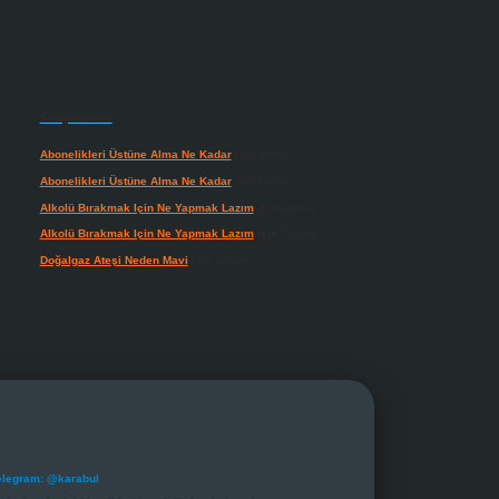
Son yorumlar
Abonelikleri Üstüne Alma Ne Kadar
için
admin
Abonelikleri Üstüne Alma Ne Kadar
için
Meral
Alkolü Bırakmak Için Ne Yapmak Lazım
için
admin
Alkolü Bırakmak Için Ne Yapmak Lazım
için
Güneş
Doğalgaz Ateşi Neden Mavi
için
admin
elegram: @karabul