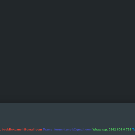
l:
backlinkpaneli@gmail.com
Teams:
forumhizmeti@gmail.com
Whatsapp: 0262 606 0 726
T