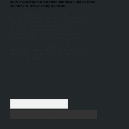
benzerlikleri tamamen tesadüfidir. Sitemizdeki bilgiler taslak
halindedir ve tavsiye niteliği taşımazlar.
Sitemiz, 5651 Sayılı Kanun gereğince Bilgi Teknolojileri ve
İletişim Kurumu (BTK) tarafından onaylanmış bir Yer
Sağlayıcı olarak hizmet vermektedir. Bu nedenle, sitedeki
içerikleri proaktif olarak denetleme veya araştırma
yükümlülüğümüz bulunmamaktadır. Ancak, üyelerimiz
yazdıkları içeriklerin sorumluluğunu taşımakta olup, siteye
üye olarak bu sorumluluğu kabul etmiş sayılırlar.
Hukuka ve yasal düzenlemelere aykırı olduğunu
düşündüğünüz içerikleri,
backlinkpanelicomtr@gmail.com
adresine bildirmeniz halinde, ilgili içerikler yasal süre
içerisinde sitemizden kaldırılacaktır.
Arama