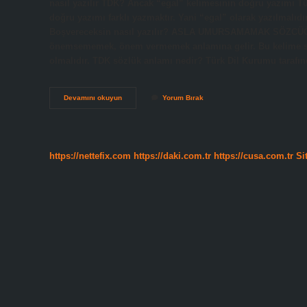
nasıl yazılır TDK? Ancak “egal” kelimesinin doğru yazımı 
doğru yazımı farklı yazmaktır. Yani “egal” olarak yazılmalıd
Boşvereceksin nasıl yazılır? ASLA UMURSAMAMAK SÖZCÜ
önemsememek, önem vermemek anlamına gelir. Bu kelime sıkl
olmalıdır. TDK sözlük anlamı nedir? Türk Dil Kurumu taraf
Boşver
Devamını okuyun
Yorum Bırak
Ne
Demek
Tdk
https://nettefix.com
https://daki.com.tr
https://cusa.com.tr
Si