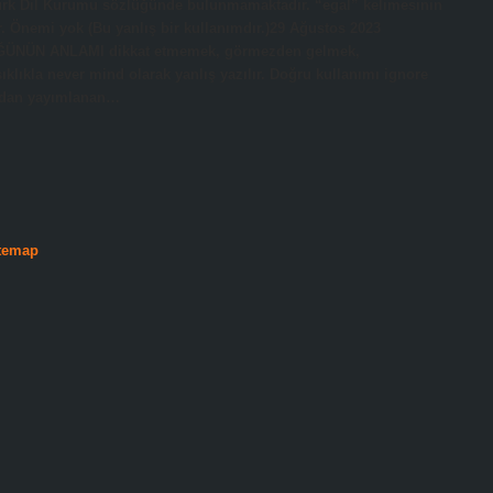
Türk Dil Kurumu sözlüğünde bulunmamaktadır. “egal” kelimesinin
ır. Önemi yok (Bu yanlış bir kullanımdır.)29 Ağustos 2023
ĞÜNÜN ANLAMI dikkat etmemek, görmezden gelmek,
ıkla never mind olarak yanlış yazılır. Doğru kullanımı ignore
ından yayımlanan…
temap