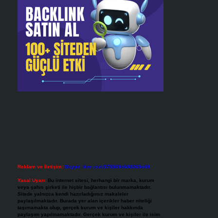
Reklam ve İletişim:
Skype: live:.cid.575569c608265c69
Yasal Uyarı:
Bu internet sitesi, herhangi bir marka, kurum
veya şahıs şirketi ile hiçbir bağlantısı bulunmamaktadır.
Sitede yalnızca kendi hazırladığımız makaleler
paylaşılmaktadır. Burada yer alan içerikler haber niteliği
taşımamakta olup, gerçek kurum ve kişiler hakkında
paylaşım yapılmamaktadır. Gerçek kurum ve kişiler ile isim