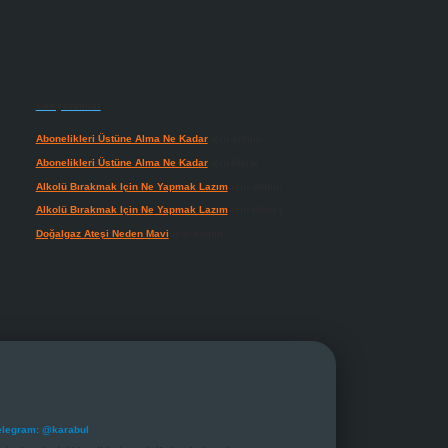
Son yorumlar
Abonelikleri Üstüne Alma Ne Kadar
için
admin
Abonelikleri Üstüne Alma Ne Kadar
için
Meral
Alkolü Bırakmak Için Ne Yapmak Lazım
için
admin
Alkolü Bırakmak Için Ne Yapmak Lazım
için
Güneş
Doğalgaz Ateşi Neden Mavi
için
admin
elegram: @karabul