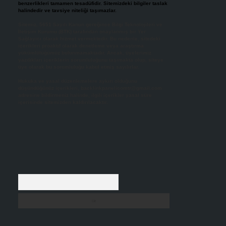
benzerlikleri tamamen tesadüfidir. Sitemizdeki bilgiler taslak
halindedir ve tavsiye niteliği taşımazlar.
Sitemiz, 5651 Sayılı Kanun gereğince Bilgi Teknolojileri ve
İletişim Kurumu (BTK) tarafından onaylanmış bir Yer
Sağlayıcı olarak hizmet vermektedir. Bu nedenle, sitedeki
içerikleri proaktif olarak denetleme veya araştırma
yükümlülüğümüz bulunmamaktadır. Ancak, üyelerimiz
yazdıkları içeriklerin sorumluluğunu taşımakta olup, siteye
üye olarak bu sorumluluğu kabul etmiş sayılırlar.
Hukuka ve yasal düzenlemelere aykırı olduğunu
düşündüğünüz içerikleri,
backlinkpanelicomtr@gmail.com
adresine bildirmeniz halinde, ilgili içerikler yasal süre
içerisinde sitemizden kaldırılacaktır.
Arama