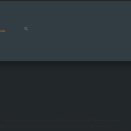
ızda
. Komedyen canlı bir izleyici kitlesinin önünde performans sergiler
stand-up komedyeni, komedyen veya sadece stand-up sanatçısı