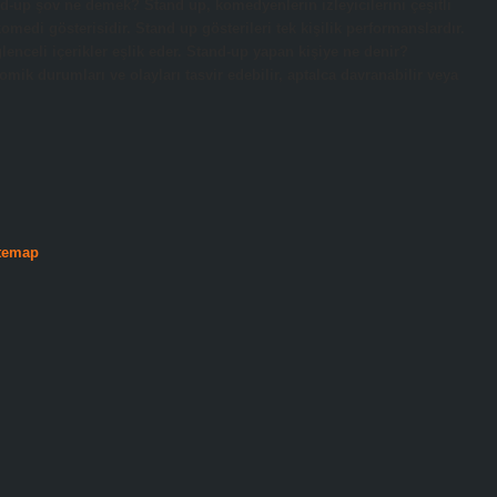
nd-up şov ne demek? Stand up, komedyenlerin izleyicilerini çeşitli
omedi gösterisidir. Stand up gösterileri tek kişilik performanslardır.
ğlenceli içerikler eşlik eder. Stand-up yapan kişiye ne denir?
ik durumları ve olayları tasvir edebilir, aptalca davranabilir veya
temap