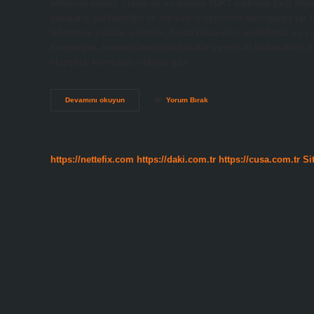
adlarıyla bilinir. Stand-up ne demek TDK? kalkmak {fiil} Sta
şakalarla güldürdüğü ve ara sıra izleyicilerle konuştuğu bir k
Gösteriye şakalar, nükteler, hayat hikayeleri, anekdotlar ve e
Komedyen, komedi amacıyla şakalar ve mizah kullanabilir, kom
slapstick komedide olduğu gibi…
Stand-
Devamını okuyun
Yorum Bırak
Up
Ci
Ne
Demek
https://nettefix.com
https://daki.com.tr
https://cusa.com.tr
Si