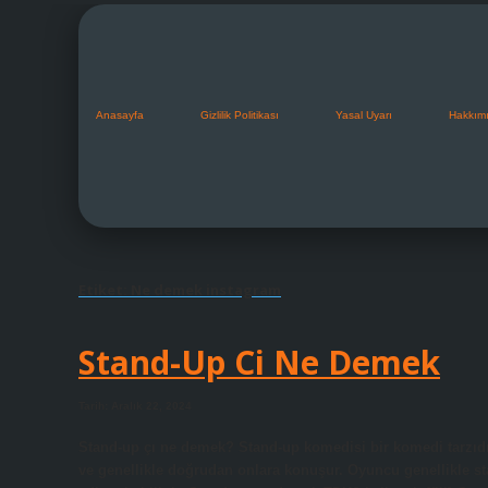
Anasayfa
Gizlilik Politikası
Yasal Uyarı
Hakkım
Etiket:
Ne demek instagram
Stand-Up Ci Ne Demek
Tarih: Aralık 22, 2024
Stand-up çı ne demek? Stand-up komedisi bir komedi tarzıdır
ve genellikle doğrudan onlara konuşur. Oyuncu genellikle 