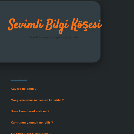
Sevimli Bilgi Köşesi
Neşeli hikayelerle gününü aydınlat!
Sidebar
grandoperabet giriş
Son Yazılar
Kuvere ne dahil ?
Ağustos 8, 2026
Maaş avansları ne zaman kapatılır ?
Ağustos 7, 2026
Dove krem İsrail malı mı ?
Ağustos 6, 2026
Kumrunun yanında ne içilir ?
Ağustos 6, 2026
Avlanma yasağı kalktı mı ?