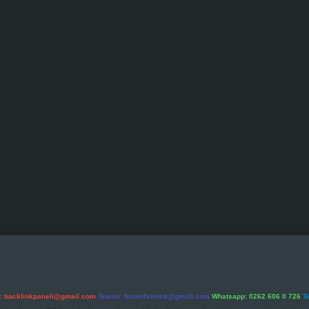
l:
backlinkpaneli@gmail.com
Teams:
forumhizmeti@gmail.com
Whatsapp: 0262 606 0 726
T