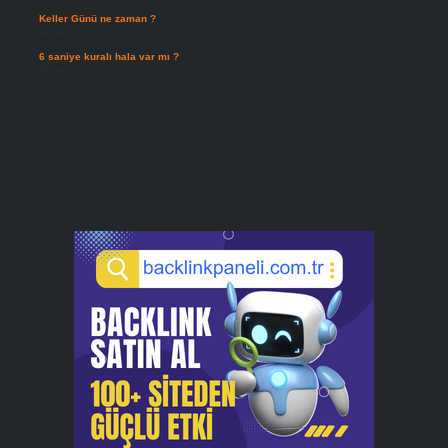
Keller Günü ne zaman ?
Temmuz 25, 2026
6 saniye kuralı hala var mı ?
Temmuz 24, 2026