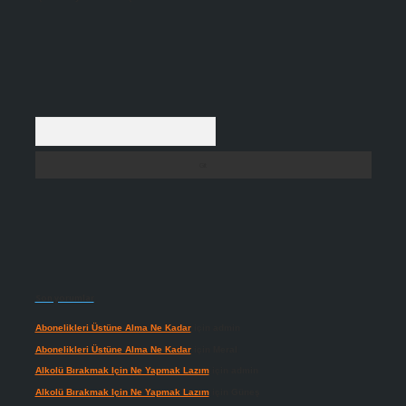
Arama
Son yorumlar
Abonelikleri Üstüne Alma Ne Kadar
için
admin
Abonelikleri Üstüne Alma Ne Kadar
için
Meral
Alkolü Bırakmak Için Ne Yapmak Lazım
için
admin
Alkolü Bırakmak Için Ne Yapmak Lazım
için
Güneş