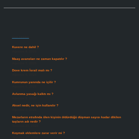
Sidebar
Son Yazılar
Kuvere ne dahil ?
Ağustos 8, 2026
Maaş avansları ne zaman kapatılır ?
Ağustos 7, 2026
Dove krem İsrail malı mı ?
Ağustos 6, 2026
Kumrunun yanında ne içilir ?
Ağustos 6, 2026
Avlanma yasağı kalktı mı ?
Ağustos 5, 2026
Aksel nedir, ne için kullanılır ?
Ağustos 3, 2026
Mezarların etrafında ölen kişinin öldürdüğü düşman sayısı kadar dikilen
taşların adı nedir ?
Temmuz 29, 2026
Koşmak eklemlere zarar verir mi ?
Temmuz 27, 2026