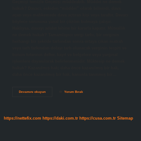
Geçmişi temizle Geçmiş: müddeabih. Müddei ne demek
hukuk? Davacı, eskiden “müddei” olarak bilinirdi, dava
açan veya mahkemede dava açtıran kişi veya taraftır. Davacı
böylece sorununa yasal bir çözüm bulmaya çalışır.
Haklıysa, davayı adalet lehine bir kararla kapatır. Müteallik
ne demek hukuk? Tamamlayıcı vergi tarhı, bir verginin
herhangi bir şekilde tarhından sonra ortaya çıkan matrah
veya tarh farkından dolayı tarh olunacak verginin tespiti ve
bunun tutarının defter, kayıt ve belgelere veya yargısal
işlemlere dayanılarak belirlenmesidir. Müktesip ne demek
hukuk? Kazanılmış hak; daha önce kazanılmış bir hak,
daha önce kazanılmış bir hak, kanunla tanınmış bir…
Müddeabih
Devamını okuyun
Yorum Bırak
Ne
Demek
Hukuk
https://nettefix.com
https://daki.com.tr
https://cusa.com.tr
Sitemap