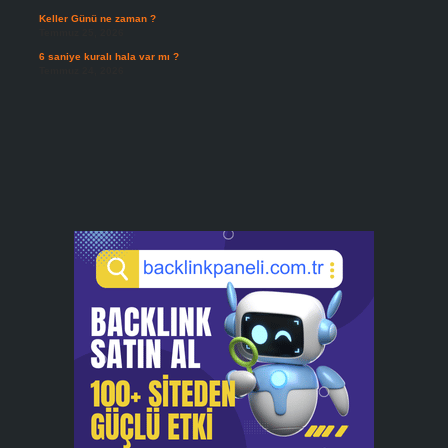
Keller Günü ne zaman ?
Temmuz 25, 2026
6 saniye kuralı hala var mı ?
Temmuz 24, 2026