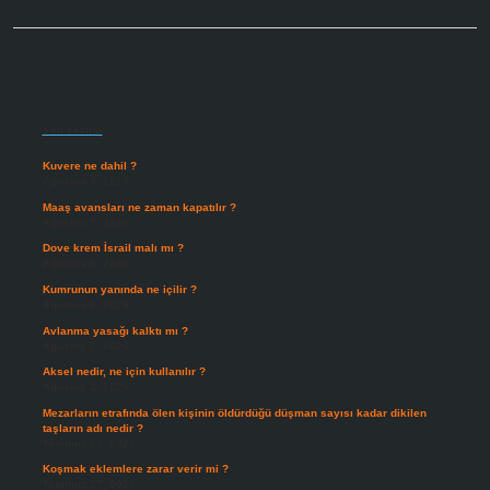
Sidebar
Son Yazılar
Kuvere ne dahil ?
Ağustos 8, 2026
Maaş avansları ne zaman kapatılır ?
Ağustos 7, 2026
Dove krem İsrail malı mı ?
Ağustos 6, 2026
Kumrunun yanında ne içilir ?
Ağustos 6, 2026
Avlanma yasağı kalktı mı ?
Ağustos 5, 2026
Aksel nedir, ne için kullanılır ?
Ağustos 3, 2026
Mezarların etrafında ölen kişinin öldürdüğü düşman sayısı kadar dikilen
taşların adı nedir ?
Temmuz 29, 2026
Koşmak eklemlere zarar verir mi ?
Temmuz 27, 2026