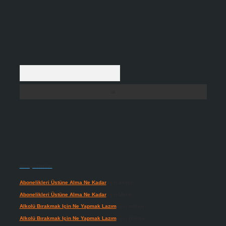
Arama
Son yorumlar
Abonelikleri Üstüne Alma Ne Kadar
için
admin
Abonelikleri Üstüne Alma Ne Kadar
için
Meral
Alkolü Bırakmak Için Ne Yapmak Lazım
için
admin
Alkolü Bırakmak Için Ne Yapmak Lazım
için
Güneş