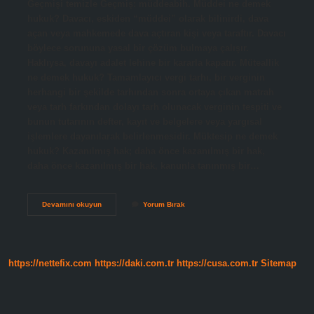
Geçmişi temizle Geçmiş: müddeabih. Müddei ne demek
hukuk? Davacı, eskiden “müddei” olarak bilinirdi, dava
açan veya mahkemede dava açtıran kişi veya taraftır. Davacı
böylece sorununa yasal bir çözüm bulmaya çalışır.
Haklıysa, davayı adalet lehine bir kararla kapatır. Müteallik
ne demek hukuk? Tamamlayıcı vergi tarhı, bir verginin
herhangi bir şekilde tarhından sonra ortaya çıkan matrah
veya tarh farkından dolayı tarh olunacak verginin tespiti ve
bunun tutarının defter, kayıt ve belgelere veya yargısal
işlemlere dayanılarak belirlenmesidir. Müktesip ne demek
hukuk? Kazanılmış hak; daha önce kazanılmış bir hak,
daha önce kazanılmış bir hak, kanunla tanınmış bir…
Müddeabih
Devamını okuyun
Yorum Bırak
Ne
Demek
Hukuk
https://nettefix.com
https://daki.com.tr
https://cusa.com.tr
Sitemap