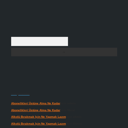
Arama
Son yorumlar
Abonelikleri Üstüne Alma Ne Kadar
için
admin
Abonelikleri Üstüne Alma Ne Kadar
için
Meral
Alkolü Bırakmak Için Ne Yapmak Lazım
için
admin
Alkolü Bırakmak Için Ne Yapmak Lazım
için
Güneş