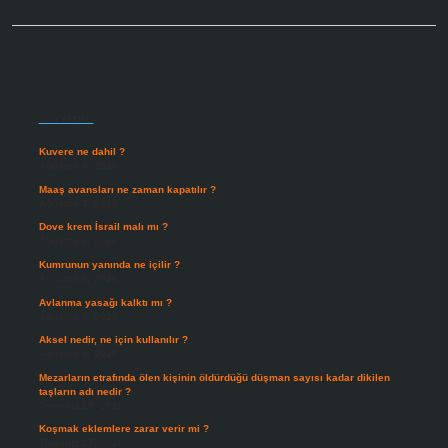
Sidebar
Son Yazılar
Kuvere ne dahil ?
Ağustos 8, 2026
Maaş avansları ne zaman kapatılır ?
Ağustos 7, 2026
Dove krem İsrail malı mı ?
Ağustos 6, 2026
Kumrunun yanında ne içilir ?
Ağustos 6, 2026
Avlanma yasağı kalktı mı ?
Ağustos 5, 2026
Aksel nedir, ne için kullanılır ?
Ağustos 3, 2026
Mezarların etrafında ölen kişinin öldürdüğü düşman sayısı kadar dikilen
taşların adı nedir ?
Temmuz 29, 2026
Koşmak eklemlere zarar verir mi ?
Temmuz 27, 2026