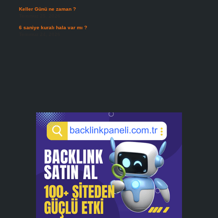
Keller Günü ne zaman ?
Temmuz 25, 2026
6 saniye kuralı hala var mı ?
Temmuz 24, 2026