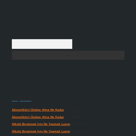
Arama
Son yorumlar
Abonelikleri Üstüne Alma Ne Kadar
için
admin
Abonelikleri Üstüne Alma Ne Kadar
için
Meral
Alkolü Bırakmak Için Ne Yapmak Lazım
için
admin
Alkolü Bırakmak Için Ne Yapmak Lazım
için
Güneş