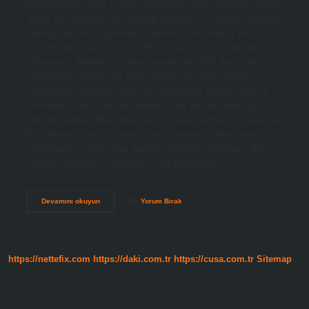
(nm) arasında olan ışınlara ultraviyole veya morötesi ışınlar
denir. Bu ışınların ana kaynağı güneştir. UV ışınları güneşin
yaydığı toplam ışığa katkıda bulunur. Gözlerimiz bu kısa
ışınları algılayamadığı için UV ışınlarını insan gözüyle
göremeyiz. Morötesi ışınlar nerede süzülür? Bu ozon
tabakasının önemli bir işlevi vardır. Güneşten gelen
ultraviyole ışınlarının çoğu bu tabakadan süzülür. Ancak
buradaki ozon içeriği ne miktar ne de yüzde olarak çok
yüksek değildir. Mor ötesi ışınlar hangi katman? Ozonosfer:
Bu katman ozon gazlarını içerir. Güneşten gelen zararlı
ultraviyole ışınları ozon gazları tarafından yakalanır. Bu
nedenle canlılar için koruyucu bir katmandır.…
Mor
Devamını okuyun
Yorum Bırak
Ötesi
Işınlar
Nerede
Bulunur
https://nettefix.com
https://daki.com.tr
https://cusa.com.tr
Sitemap