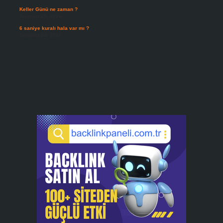
Keller Günü ne zaman ?
Temmuz 25, 2026
6 saniye kuralı hala var mı ?
Temmuz 24, 2026