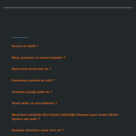
Sidebar
Son Yazılar
Kuvere ne dahil ?
Ağustos 8, 2026
Maaş avansları ne zaman kapatılır ?
Ağustos 7, 2026
Dove krem İsrail malı mı ?
Ağustos 6, 2026
Kumrunun yanında ne içilir ?
Ağustos 6, 2026
Avlanma yasağı kalktı mı ?
Ağustos 5, 2026
Aksel nedir, ne için kullanılır ?
Ağustos 3, 2026
Mezarların etrafında ölen kişinin öldürdüğü düşman sayısı kadar dikilen
taşların adı nedir ?
Temmuz 29, 2026
Koşmak eklemlere zarar verir mi ?
Temmuz 27, 2026