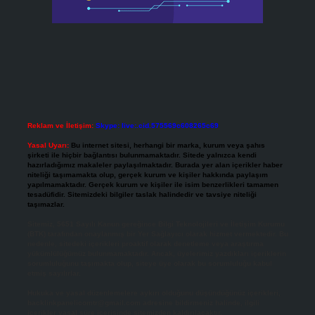
Reklam ve İletişim:
Skype: live:.cid.575569c608265c69
Yasal Uyarı:
Bu internet sitesi, herhangi bir marka, kurum veya şahıs
şirketi ile hiçbir bağlantısı bulunmamaktadır. Sitede yalnızca kendi
hazırladığımız makaleler paylaşılmaktadır. Burada yer alan içerikler haber
niteliği taşımamakta olup, gerçek kurum ve kişiler hakkında paylaşım
yapılmamaktadır. Gerçek kurum ve kişiler ile isim benzerlikleri tamamen
tesadüfidir. Sitemizdeki bilgiler taslak halindedir ve tavsiye niteliği
taşımazlar.
Sitemiz, 5651 Sayılı Kanun gereğince Bilgi Teknolojileri ve İletişim Kurumu
(BTK) tarafından onaylanmış bir Yer Sağlayıcı olarak hizmet vermektedir. Bu
nedenle, sitedeki içerikleri proaktif olarak denetleme veya araştırma
yükümlülüğümüz bulunmamaktadır. Ancak, üyelerimiz yazdıkları içeriklerin
sorumluluğunu taşımakta olup, siteye üye olarak bu sorumluluğu kabul
etmiş sayılırlar.
Hukuka ve yasal düzenlemelere aykırı olduğunu düşündüğünüz içerikleri,
backlinkpanelicomtr@gmail.com
adresine bildirmeniz halinde, ilgili
içerikler yasal süre içerisinde sitemizden kaldırılacaktır.