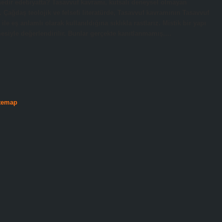
k nedir edebiyatta? Tasavvuf kavramı, kutsalı deneysel olmayan
 Çağdaş teolojik ve felsefi literatürde, Tasavvuf kavramının Tasavvuf
le eş anlamlı olarak kullanıldığına sıklıkla rastlarız. Mistik bir yapı
siyle değerlendirilir. Bunlar gerçekte kanıtlanmamış,…
temap