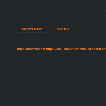
eskiyle yeniyi birleştirme arzusu ve çabası da vardır. Misti
bilişsel ve duygusal süreçlerle deneyimlemek anlamına gelir.
ile eş anlamlı olarak kullanıldığına ve mistik kavramının Sufi i
ne demek? Tüm gizemli ve esrarengiz durumlar mistik kelime
Mistik
Devamını okuyun
Yorum Bırak
Bir
Şair
Ne
Demek
https://nettefix.com
https://daki.com.tr
https://cusa.com.tr
Si