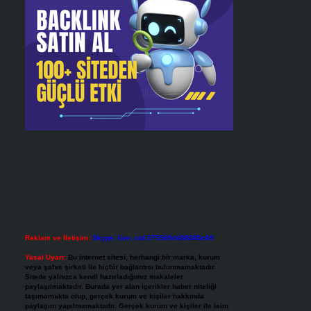
Reklam ve İletişim:
Skype: live:.cid.575569c608265c69
Yasal Uyarı:
Bu internet sitesi, herhangi bir marka, kurum
veya şahıs şirketi ile hiçbir bağlantısı bulunmamaktadır.
Sitede yalnızca kendi hazırladığımız makaleler
paylaşılmaktadır. Burada yer alan içerikler haber niteliği
taşımamakta olup, gerçek kurum ve kişiler hakkında
paylaşım yapılmamaktadır. Gerçek kurum ve kişiler ile isim