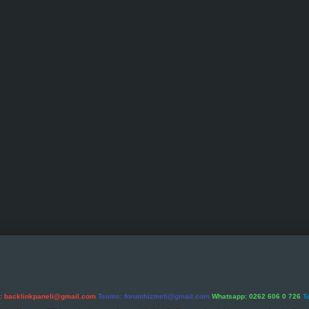
l:
backlinkpaneli@gmail.com
Teams:
forumhizmeti@gmail.com
Whatsapp: 0262 606 0 726
T