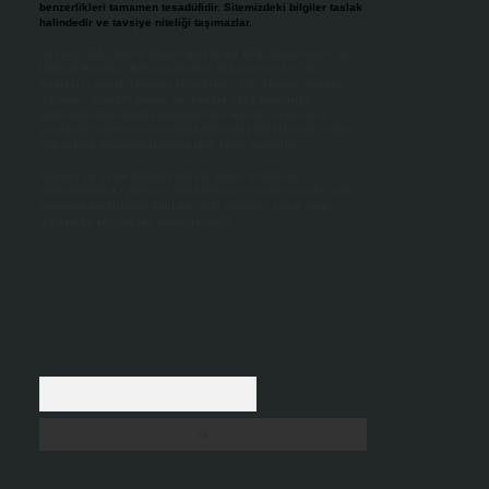
benzerlikleri tamamen tesadüfidir. Sitemizdeki bilgiler taslak
halindedir ve tavsiye niteliği taşımazlar.
Sitemiz, 5651 Sayılı Kanun gereğince Bilgi Teknolojileri ve
İletişim Kurumu (BTK) tarafından onaylanmış bir Yer
Sağlayıcı olarak hizmet vermektedir. Bu nedenle, sitedeki
içerikleri proaktif olarak denetleme veya araştırma
yükümlülüğümüz bulunmamaktadır. Ancak, üyelerimiz
yazdıkları içeriklerin sorumluluğunu taşımakta olup, siteye
üye olarak bu sorumluluğu kabul etmiş sayılırlar.
Hukuka ve yasal düzenlemelere aykırı olduğunu
düşündüğünüz içerikleri,
backlinkpanelicomtr@gmail.com
adresine bildirmeniz halinde, ilgili içerikler yasal süre
içerisinde sitemizden kaldırılacaktır.
Arama