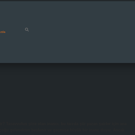
ızda
dir? Tasavvufun şiire olan inancı, bu tarzda şiir yazan şairler için ana
 çoğu gelenekten beslenir ve geçmişe büyük bir inanç duyar. Ancak