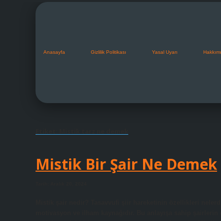
Anasayfa
Gizlilik Politikası
Yasal Uyarı
Hakkım
Etiket:
Mistik tarz ne demek
Mistik Bir Şair Ne Demek
Tarih: Aralık 20, 2024
Mistik şair nedir? Tasavvufi şiir hareketinin özellikleri neler
motivasyon ve ilham kaynağıdır. Bu anlayışa sahip şairlerin