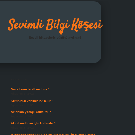
Sevimli Bilgi Köşesi
Neşeli hikayelerle gününü aydınlat!
Sidebar
grandoperabet giriş
Son Yazılar
Dove krem İsrail malı mı ?
Ağustos 6, 2026
Kumrunun yanında ne içilir ?
Ağustos 6, 2026
Avlanma yasağı kalktı mı ?
Ağustos 5, 2026
Aksel nedir, ne için kullanılır ?
Ağustos 3, 2026
Mezarların etrafında ölen kişinin öldürdüğü düşman sayısı