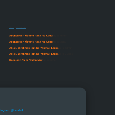
Son yorumlar
Abonelikleri Üstüne Alma Ne Kadar
için
admin
Abonelikleri Üstüne Alma Ne Kadar
için
Meral
Alkolü Bırakmak Için Ne Yapmak Lazım
için
admin
Alkolü Bırakmak Için Ne Yapmak Lazım
için
Güneş
Doğalgaz Ateşi Neden Mavi
için
admin
elegram: @karabul