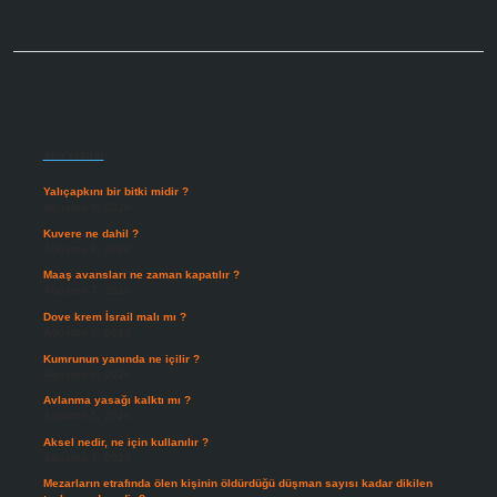
Sidebar
Son Yazılar
Yalıçapkını bir bitki midir ?
Ağustos 9, 2026
Kuvere ne dahil ?
Ağustos 8, 2026
Maaş avansları ne zaman kapatılır ?
Ağustos 7, 2026
Dove krem İsrail malı mı ?
Ağustos 6, 2026
Kumrunun yanında ne içilir ?
Ağustos 6, 2026
Avlanma yasağı kalktı mı ?
Ağustos 5, 2026
Aksel nedir, ne için kullanılır ?
Ağustos 3, 2026
Mezarların etrafında ölen kişinin öldürdüğü düşman sayısı kadar dikilen