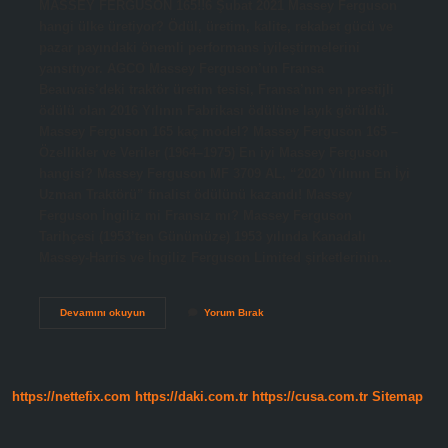
MASSEY FERGUSON 165!!6 Şubat 2021 Massey Ferguson
hangi ülke üretiyor? Ödül, üretim, kalite, rekabet gücü ve
pazar payındaki önemli performans iyileştirmelerini
yansıtıyor. AGCO Massey Ferguson’un Fransa
Beauvais’deki traktör üretim tesisi, Fransa’nın en prestijli
ödülü olan 2016 Yılının Fabrikası ödülüne layık görüldü.
Massey Ferguson 165 kaç model? Massey Ferguson 165 –
Özellikler ve Veriler (1964–1975) En iyi Massey Ferguson
hangisi? Massey Ferguson MF 3709 AL, “2020 Yılının En İyi
Uzman Traktörü” finalist ödülünü kazandı! Massey
Ferguson İngiliz mi Fransız mı? Massey Ferguson
Tarihçesi (1953’ten Günümüze) 1953 yılında Kanadalı
Massey-Harris ve İngiliz Ferguson Limited şirketlerinin…
165
Devamını okuyun
Yorum Bırak
Massey
Ferguson
Hangi
Ülkenin
https://nettefix.com
https://daki.com.tr
https://cusa.com.tr
Sitemap