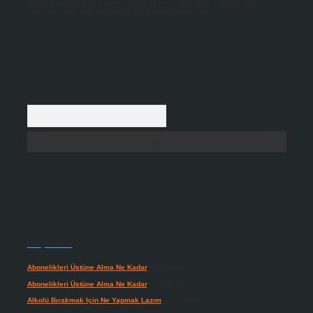
backlinkpanelicomtr@gmail.com
adresine bildirmeniz halinde, ilgili
içerikler yasal süre içerisinde sitemizden kaldırılacaktır.
Arama
Son yorumlar
Abonelikleri Üstüne Alma Ne Kadar
için
admin
Abonelikleri Üstüne Alma Ne Kadar
için
Meral
Alkolü Bırakmak Için Ne Yapmak Lazım
için
admin