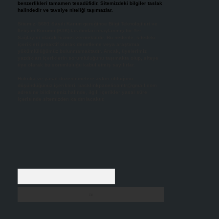
benzerlikleri tamamen tesadüfidir. Sitemizdeki bilgiler taslak
halindedir ve tavsiye niteliği taşımazlar.
Sitemiz, 5651 Sayılı Kanun gereğince Bilgi Teknolojileri ve
İletişim Kurumu (BTK) tarafından onaylanmış bir Yer
Sağlayıcı olarak hizmet vermektedir. Bu nedenle, sitedeki
içerikleri proaktif olarak denetleme veya araştırma
yükümlülüğümüz bulunmamaktadır. Ancak, üyelerimiz
yazdıkları içeriklerin sorumluluğunu taşımakta olup, siteye
üye olarak bu sorumluluğu kabul etmiş sayılırlar.
Hukuka ve yasal düzenlemelere aykırı olduğunu
düşündüğünüz içerikleri,
backlinkpanelicomtr@gmail.com
adresine bildirmeniz halinde, ilgili içerikler yasal süre
içerisinde sitemizden kaldırılacaktır.
Arama