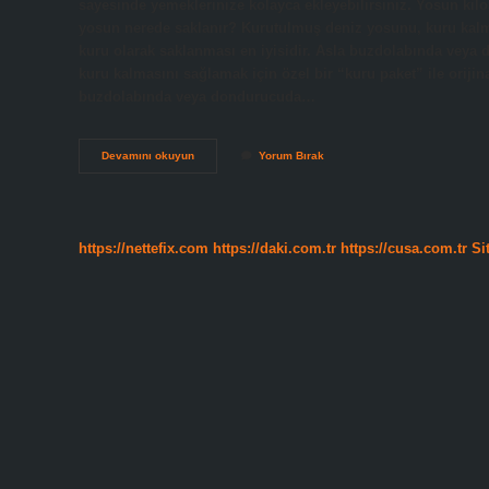
sayesinde yemeklerinize kolayca ekleyebilirsiniz. Yosun kil
yosun nerede saklanır? Kurutulmuş deniz yosunu, kuru kalması
kuru olarak saklanması en iyisidir. Asla buzdolabında vey
kuru kalmasını sağlamak için özel bir “kuru paket” ile orijina
buzdolabında veya dondurucuda…
Kurutulmuş
Devamını okuyun
Yorum Bırak
Yosun
Ne
Işe
Yarar
https://nettefix.com
https://daki.com.tr
https://cusa.com.tr
Si