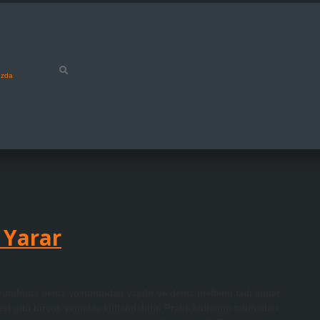
ızda
 Yarar
rutulmuş deniz yosunundan yapılır ve deniz meltemi tadı sunar.
si gibi birçok yemekte kullanılabilir. Pratik kullanım talimatları