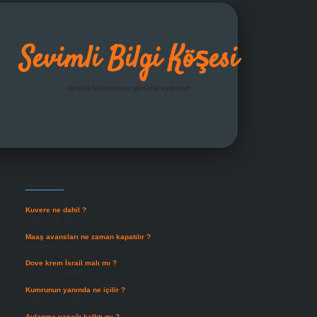
Sevimli Bilgi Köşesi
Neşeli hikayelerle gününü aydınlat!
Sidebar
grandoperabet giriş
Son Yazılar
Kuvere ne dahil ?
Ağustos 8, 2026
Maaş avansları ne zaman kapatılır ?
Ağustos 7, 2026
Dove krem İsrail malı mı ?
Ağustos 6, 2026
Kumrunun yanında ne içilir ?
Ağustos 6, 2026
Avlanma yasağı kalktı mı ?