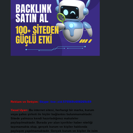
Reklam ve İletişim:
Skype: live:.cid.575569c608265c69
Yasal Uyarı:
Bu internet sitesi, herhangi bir marka, kurum
veya şahıs şirketi ile hiçbir bağlantısı bulunmamaktadır.
Sitede yalnızca kendi hazırladığımız makaleler
paylaşılmaktadır. Burada yer alan içerikler haber niteliği
taşımamakta olup, gerçek kurum ve kişiler hakkında
paylaşım yapılmamaktadır. Gerçek kurum ve kişiler ile isim