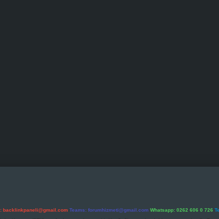
l:
backlinkpaneli@gmail.com
Teams:
forumhizmeti@gmail.com
Whatsapp: 0262 606 0 726
T