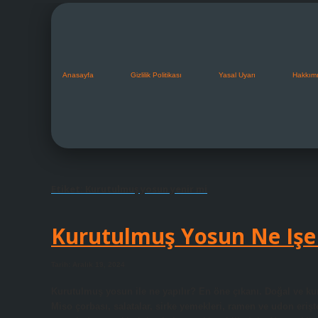
Anasayfa
Gizlilik Politikası
Yasal Uyarı
Hakkım
Etiket:
Kurutulmuş yosun yenir mi
Kurutulmuş Yosun Ne Işe
Tarih: Aralık 19, 2024
Kurutulmuş yosun ile ne yapılır? En öne çıkanı. Doğal ve ku
Miso çorbası, salatalar, sirke yemekleri, ramen ve udon erişte