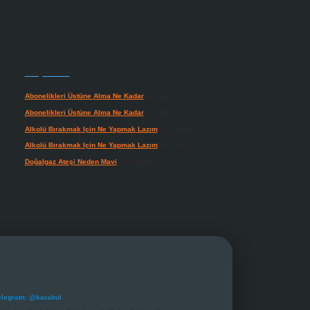
Son yorumlar
Abonelikleri Üstüne Alma Ne Kadar
için
admin
Abonelikleri Üstüne Alma Ne Kadar
için
Meral
Alkolü Bırakmak Için Ne Yapmak Lazım
için
admin
Alkolü Bırakmak Için Ne Yapmak Lazım
için
Güneş
Doğalgaz Ateşi Neden Mavi
için
admin
elegram: @karabul