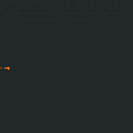
osu ne kadar? 1 kg deniz yosununun fiyatı 393,43 TL’dir. Kurutulmuş
nı sağlamak için özel bir “kuru paket” ile orijinal ambalajında ​​
a dondurucuda saklanmamalıdır.02/14/2021Kurutulmuş deniz yosunu,
l ambalajında ​​kuru olarak saklanması en iyisidir. Asla
temap