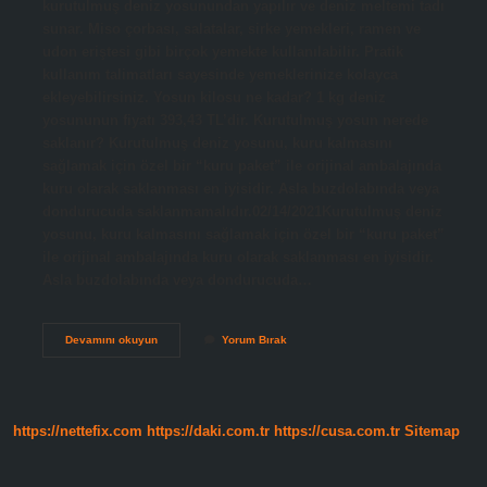
kurutulmuş deniz yosunundan yapılır ve deniz meltemi tadı
sunar. Miso çorbası, salatalar, sirke yemekleri, ramen ve
udon eriştesi gibi birçok yemekte kullanılabilir. Pratik
kullanım talimatları sayesinde yemeklerinize kolayca
ekleyebilirsiniz. Yosun kilosu ne kadar? 1 kg deniz
yosununun fiyatı 393,43 TL’dir. Kurutulmuş yosun nerede
saklanır? Kurutulmuş deniz yosunu, kuru kalmasını
sağlamak için özel bir “kuru paket” ile orijinal ambalajında ​​
kuru olarak saklanması en iyisidir. Asla buzdolabında veya
dondurucuda saklanmamalıdır.02/14/2021Kurutulmuş deniz
yosunu, kuru kalmasını sağlamak için özel bir “kuru paket”
ile orijinal ambalajında ​​kuru olarak saklanması en iyisidir.
Asla buzdolabında veya dondurucuda…
Kurutulmuş
Devamını okuyun
Yorum Bırak
Yosun
Ne
Işe
Yarar
https://nettefix.com
https://daki.com.tr
https://cusa.com.tr
Sitemap