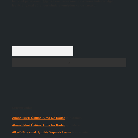
backlinkpanelicomtr@gmail.com
adresine bildirmeniz halinde, ilgili
içerikler yasal süre içerisinde sitemizden kaldırılacaktır.
Arama
Son yorumlar
Abonelikleri Üstüne Alma Ne Kadar
için
admin
Abonelikleri Üstüne Alma Ne Kadar
için
Meral
Alkolü Bırakmak Için Ne Yapmak Lazım
için
admin