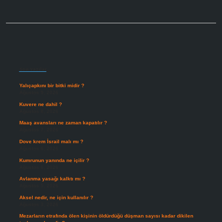
Sidebar
Son Yazılar
Yalıçapkını bir bitki midir ?
Ağustos 9, 2026
Kuvere ne dahil ?
Ağustos 8, 2026
Maaş avansları ne zaman kapatılır ?
Ağustos 7, 2026
Dove krem İsrail malı mı ?
Ağustos 6, 2026
Kumrunun yanında ne içilir ?
Ağustos 6, 2026
Avlanma yasağı kalktı mı ?
Ağustos 5, 2026
Aksel nedir, ne için kullanılır ?
Ağustos 3, 2026
Mezarların etrafında ölen kişinin öldürdüğü düşman sayısı kadar dikilen