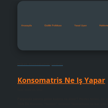
Anasayfa
Gizlilik Politikası
Yasal Uyarı
Hakkım
Etiket:
Konsomatris yasal mı
Konsomatris Ne Iş Yapar
Tarih: Aralık 19, 2024
Pavyonda yanına gelen kadına ne denir? Hostes terimi, bir e
Türk Dil Kurumu, “hostes” terimini “kumarhane ve bar gibi eğ