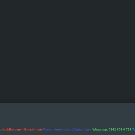
l:
backlinkpaneli@gmail.com
Teams:
forumhizmeti@gmail.com
Whatsapp: 0262 606 0 726
T