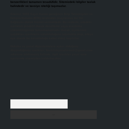
benzerlikleri tamamen tesadüfidir. Sitemizdeki bilgiler taslak
halindedir ve tavsiye niteliği taşımazlar.
Sitemiz, 5651 Sayılı Kanun gereğince Bilgi Teknolojileri ve
İletişim Kurumu (BTK) tarafından onaylanmış bir Yer
Sağlayıcı olarak hizmet vermektedir. Bu nedenle, sitedeki
içerikleri proaktif olarak denetleme veya araştırma
yükümlülüğümüz bulunmamaktadır. Ancak, üyelerimiz
yazdıkları içeriklerin sorumluluğunu taşımakta olup, siteye
üye olarak bu sorumluluğu kabul etmiş sayılırlar.
Hukuka ve yasal düzenlemelere aykırı olduğunu
düşündüğünüz içerikleri,
backlinkpanelicomtr@gmail.com
adresine bildirmeniz halinde, ilgili içerikler yasal süre
içerisinde sitemizden kaldırılacaktır.
Arama