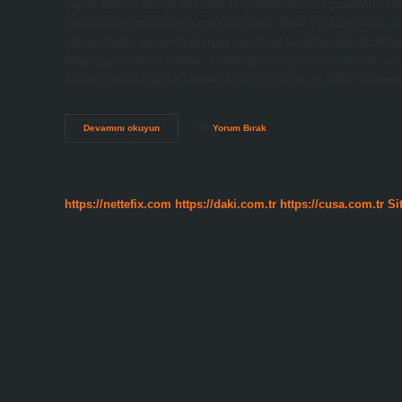
yapan kadın” olarak tanımlar (.tr). Konsomatris yasal mı? Hos
Hostesler restoranlarda çalıştırılamaz. Gece kulüplerinin ça
çalışanlarına ve müşterilerine sunduğu fırsatlar dikkate alın
Fransızca “consomation” kelimesinden gelen ve tüketim anla
eğlence mekanlarında insanları içki içmeye ve alkol tüketm
Konsomatris
Devamını okuyun
Yorum Bırak
Ne
Iş
Yapar
https://nettefix.com
https://daki.com.tr
https://cusa.com.tr
Si