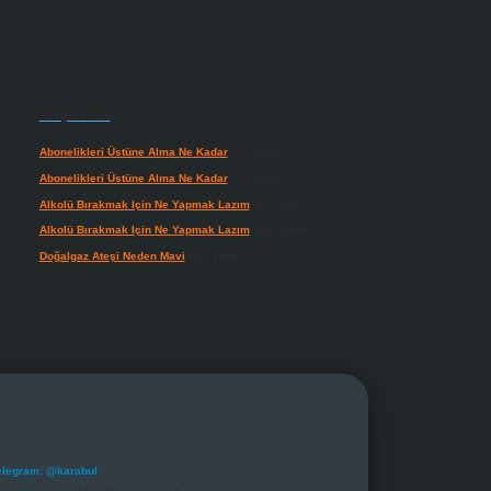
Son yorumlar
Abonelikleri Üstüne Alma Ne Kadar
için
admin
Abonelikleri Üstüne Alma Ne Kadar
için
Meral
Alkolü Bırakmak Için Ne Yapmak Lazım
için
admin
Alkolü Bırakmak Için Ne Yapmak Lazım
için
Güneş
Doğalgaz Ateşi Neden Mavi
için
admin
elegram: @karabul