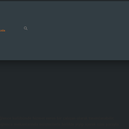
ızda
ğlence kulübünde hizmet veren bir çalışan olarak tanımlanabilir.
lence mekanlarında müşterilerle birlikte yiyip içerek işini parayla