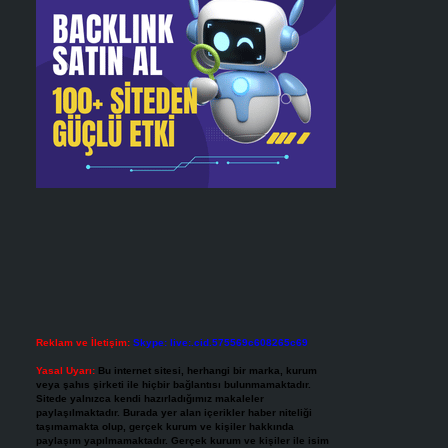
Reklam ve İletişim:
Skype: live:.cid.575569c608265c69
Yasal Uyarı:
Bu internet sitesi, herhangi bir marka, kurum
veya şahıs şirketi ile hiçbir bağlantısı bulunmamaktadır.
Sitede yalnızca kendi hazırladığımız makaleler
paylaşılmaktadır. Burada yer alan içerikler haber niteliği
taşımamakta olup, gerçek kurum ve kişiler hakkında
paylaşım yapılmamaktadır. Gerçek kurum ve kişiler ile isim