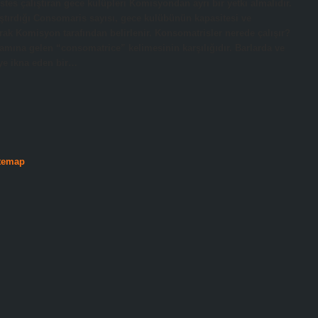
tes çalıştıran gece kulüpleri Komisyondan ayrı bir yetki almalıdır.
lıştırdığı Consomaris sayısı, gece kulübünün kapasitesi ve
arak Komisyon tarafından belirlenir. Konsomatrisler nerede çalışır?
mına gelen “consomatrice” kelimesinin karşılığıdır. Barlarda ve
eye ikna eden bir…
temap