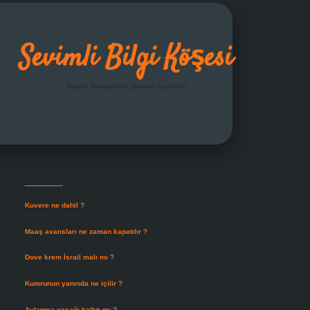
Sevimli Bilgi Köşesi
Neşeli hikayelerle gününü aydınlat!
Sidebar
grandoperabet giriş
Son Yazılar
Kuvere ne dahil ?
Ağustos 8, 2026
Maaş avansları ne zaman kapatılır ?
Ağustos 7, 2026
Dove krem İsrail malı mı ?
Ağustos 6, 2026
Kumrunun yanında ne içilir ?
Ağustos 6, 2026
Avlanma yasağı kalktı mı ?