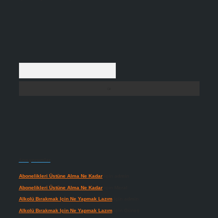
Arama
Son yorumlar
Abonelikleri Üstüne Alma Ne Kadar
için
admin
Abonelikleri Üstüne Alma Ne Kadar
için
Meral
Alkolü Bırakmak Için Ne Yapmak Lazım
için
admin
Alkolü Bırakmak Için Ne Yapmak Lazım
için
Güneş