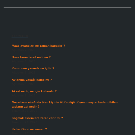
Sidebar
Son Yazılar
Maaş avansları ne zaman kapatılır ?
Ağustos 7, 2026
Dove krem İsrail malı mı ?
Ağustos 6, 2026
Kumrunun yanında ne içilir ?
Ağustos 6, 2026
Avlanma yasağı kalktı mı ?
Ağustos 5, 2026
Aksel nedir, ne için kullanılır ?
Ağustos 3, 2026
Mezarların etrafında ölen kişinin öldürdüğü düşman sayısı kadar dikilen
taşların adı nedir ?
Temmuz 29, 2026
Koşmak eklemlere zarar verir mi ?
Temmuz 27, 2026
Keller Günü ne zaman ?
Temmuz 25, 2026