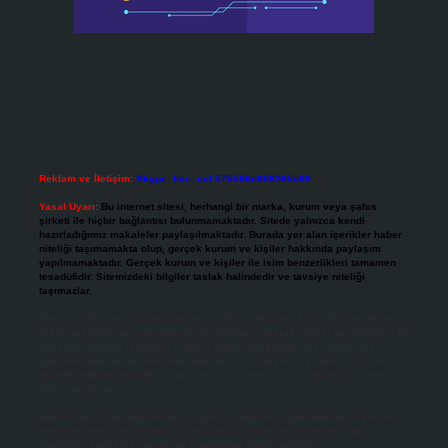
Reklam ve İletişim:
Skype: live:.cid.575569c608265c69
Yasal Uyarı:
Bu internet sitesi, herhangi bir marka, kurum veya şahıs
şirketi ile hiçbir bağlantısı bulunmamaktadır. Sitede yalnızca kendi
hazırladığımız makaleler paylaşılmaktadır. Burada yer alan içerikler haber
niteliği taşımamakta olup, gerçek kurum ve kişiler hakkında paylaşım
yapılmamaktadır. Gerçek kurum ve kişiler ile isim benzerlikleri tamamen
tesadüfidir. Sitemizdeki bilgiler taslak halindedir ve tavsiye niteliği
taşımazlar.
Sitemiz, 5651 Sayılı Kanun gereğince Bilgi Teknolojileri ve İletişim Kurumu
(BTK) tarafından onaylanmış bir Yer Sağlayıcı olarak hizmet vermektedir. Bu
nedenle, sitedeki içerikleri proaktif olarak denetleme veya araştırma
yükümlülüğümüz bulunmamaktadır. Ancak, üyelerimiz yazdıkları içeriklerin
sorumluluğunu taşımakta olup, siteye üye olarak bu sorumluluğu kabul
etmiş sayılırlar.
Hukuka ve yasal düzenlemelere aykırı olduğunu düşündüğünüz içerikleri,
backlinkpanelicomtr@gmail.com
adresine bildirmeniz halinde, ilgili
içerikler yasal süre içerisinde sitemizden kaldırılacaktır.