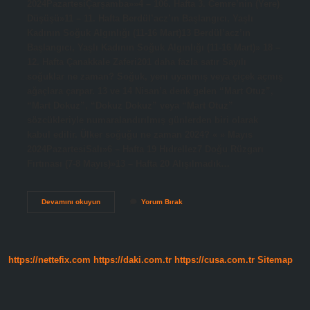
2024PazartesiÇarşamba»»4 – 106. Hafta 3. Cemre’nin (Yere)
Düşüşü»11 – 11. Hafta Berdül’acz’ın Başlangıcı, Yaşlı
Kadının Soğuk Algınlığı (11-16 Mart)13 Berdül’acz’ın
Başlangıcı, Yaşlı Kadının Soğuk Algınlığı (11-16 Mart)» 18 –
12. Hafta Çanakkale Zaferi201 daha fazla satır Sayılı
soğuklar ne zaman? Soğuk, yeni uyanmış veya çiçek açmış
ağaçlara çarpar. 13 ve 14 Nisan’a denk gelen “Mart Otuz”,
“Mart Dokuz”, “Dokuz Dokuz” veya “Mart Otuz”
sözcükleriyle numaralandırılmış günlerden biri olarak
kabul edilir. Ülker soğuğu ne zaman 2024? « » Mayıs
2024PazartesiSalı»6 – Hafta 19 Hıdrellez7 Doğu Rüzgarı
Fırtınası (7-8 Mayıs)»13 – Hafta 20 Alışılmadık…
Sayili
Devamını okuyun
Yorum Bırak
Soguklar
2024
Ne
Zaman
https://nettefix.com
https://daki.com.tr
https://cusa.com.tr
Sitemap