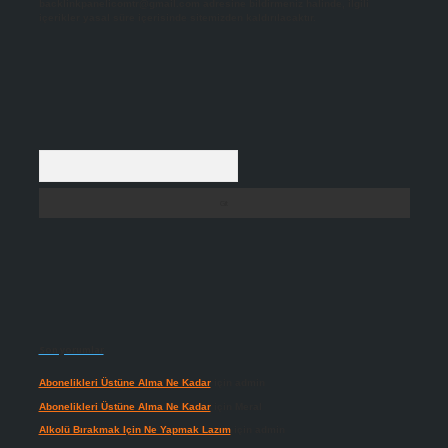
backlinkpanelicomtr@gmail.com
adresine bildirmeniz halinde, ilgili
içerikler yasal süre içerisinde sitemizden kaldırılacaktır.
Arama
Son yorumlar
Abonelikleri Üstüne Alma Ne Kadar
için
admin
Abonelikleri Üstüne Alma Ne Kadar
için
Meral
Alkolü Bırakmak Için Ne Yapmak Lazım
için
admin