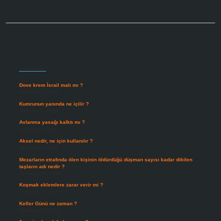
Sidebar
Son Yazılar
Dove krem İsrail malı mı ?
Ağustos 6, 2026
Kumrunun yanında ne içilir ?
Ağustos 6, 2026
Avlanma yasağı kalktı mı ?
Ağustos 5, 2026
Aksel nedir, ne için kullanılır ?
Ağustos 3, 2026
Mezarların etrafında ölen kişinin öldürdüğü düşman sayısı kadar dikilen
taşların adı nedir ?
Temmuz 29, 2026
Koşmak eklemlere zarar verir mi ?
Temmuz 27, 2026
Keller Günü ne zaman ?
Temmuz 25, 2026