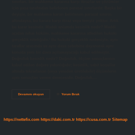
sınırları, bir mahkeme kararına karşı itirazlar ve çözümler
için yasa tarafından belirlenen parasal sınırlardır. Başka bir
deyişle, bir mahkeme kararı belirlenen parasal sınırın
altındaysa, bu karara karşı itiraz veya temyiz yoktur. Artık
bu karar kesindir. Maddi anlamda kesinlik nedir? Maddi
açıdan nihai hüküm, mahkeme kararına atfedilen hukuki
gerçeklik niteliğidir.² Bu hukuki gerçeklik nedeniyle, aynı
taraflar arasında ve aynı dava sebebine dayanarak aynı
konuda yeni bir dava açılamayacağı kabul edilmiştir.
Doğruluk kesinlik nedir? Doğruluk, ölçüm sonuçlarının
kabul edilen değere yakınlığıdır; kesinlik, sabit koşullar
altında tekrarlanan (veya yeniden üretilebilir) ölçümlerin
aynı sonuçları verme derecesidir. Doğruluk,…
Yasal
Devamını okuyun
Yorum Bırak
Kesinlik
Nedir
https://nettefix.com
https://daki.com.tr
https://cusa.com.tr
Sitemap