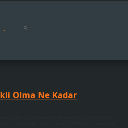
ızda
ekli Olma Ne Kadar
 ödeme yöntemi bulunmamaktadır. Maalesef toplu prim ödeyerek
49 gün daha prim öder ve toplam primini 5400 güne tamamlarsa 60