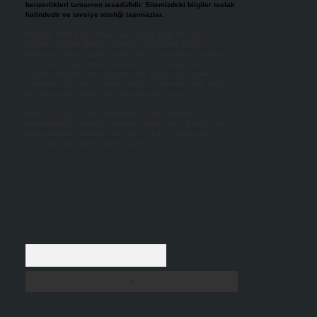
benzerlikleri tamamen tesadüfidir. Sitemizdeki bilgiler taslak
halindedir ve tavsiye niteliği taşımazlar.
Sitemiz, 5651 Sayılı Kanun gereğince Bilgi Teknolojileri ve
İletişim Kurumu (BTK) tarafından onaylanmış bir Yer
Sağlayıcı olarak hizmet vermektedir. Bu nedenle, sitedeki
içerikleri proaktif olarak denetleme veya araştırma
yükümlülüğümüz bulunmamaktadır. Ancak, üyelerimiz
yazdıkları içeriklerin sorumluluğunu taşımakta olup, siteye
üye olarak bu sorumluluğu kabul etmiş sayılırlar.
Hukuka ve yasal düzenlemelere aykırı olduğunu
düşündüğünüz içerikleri,
backlinkpanelicomtr@gmail.com
adresine bildirmeniz halinde, ilgili içerikler yasal süre
içerisinde sitemizden kaldırılacaktır.
Arama