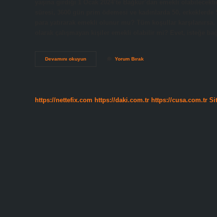
yaşına girdiği 1 Ocak 2024’te Bağkur’dan emekli olabilecektir
süresi, 3600 gün prim ödemesi ve kadınlarda 50, erkeklerde 5
para yatırarak emekli olunur mu? Tüm koşullar karşılanırsa, e
olarak çalışmayan kişiler emekli olabilir mi? Evet, isteğe ba
Toplu
Devamını okuyun
Yorum Bırak
Para
Yatırarak
Emekli
Olma
Ne
https://nettefix.com
https://daki.com.tr
https://cusa.com.tr
Si
Kadar