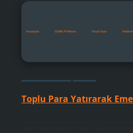
Anasayfa
Gizlilik Politikası
Yasal Uyarı
Hakkım
Etiket:
Kendi SSK mı nasıl yatırabilirim
Toplu Para Yatırarak Em
Tarih: Aralık 22, 2024
Toplu para ödeyerek emekli olabilir mi? 2) Prim için toplu
annenizi emekli edemezsiniz. Ancak isteğe bağlı olarak 18