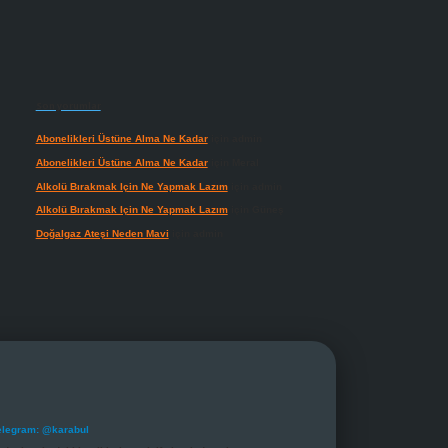
Son yorumlar
Abonelikleri Üstüne Alma Ne Kadar
için
admin
Abonelikleri Üstüne Alma Ne Kadar
için
Meral
Alkolü Bırakmak Için Ne Yapmak Lazım
için
admin
Alkolü Bırakmak Için Ne Yapmak Lazım
için
Güneş
Doğalgaz Ateşi Neden Mavi
için
admin
elegram: @karabul