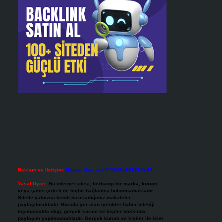
Reklam ve İletişim:
Skype: live:.cid.575569c608265c69
Yasal Uyarı:
Bu internet sitesi, herhangi bir marka, kurum
veya şahıs şirketi ile hiçbir bağlantısı bulunmamaktadır.
Sitede yalnızca kendi hazırladığımız makaleler
paylaşılmaktadır. Burada yer alan içerikler haber niteliği
taşımamakta olup, gerçek kurum ve kişiler hakkında
paylaşım yapılmamaktadır. Gerçek kurum ve kişiler ile isim