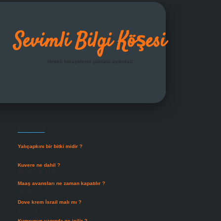
Sevimli Bilgi Köşesi
Neşeli hikayelerle gününü aydınlat!
Sidebar
grandoperabet giriş
Son Yazılar
Yalıçapkını bir bitki midir ?
Ağustos 9, 2026
Kuvere ne dahil ?
Ağustos 8, 2026
Maaş avansları ne zaman kapatılır ?
Ağustos 7, 2026
Dove krem İsrail malı mı ?
Ağustos 6, 2026
Kumrunun yanında ne içilir ?