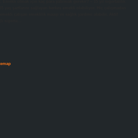
. Emekli olmak için kaç para yatırmak gerekir? – 15 yıl sigortalılık
5 yaş şartlarını sağlayan herkes emekli olabiliyor. Hiç çalışmadan
mekli çalışan emeklilik maaşı ve sağlık yardımı alabilir. Aktif
ğlı sigorta…
temap