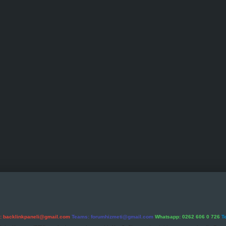
l:
backlinkpaneli@gmail.com
Teams:
forumhizmeti@gmail.com
Whatsapp: 0262 606 0 726
T