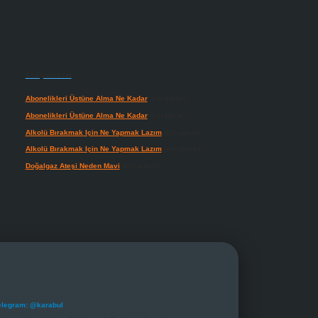
Son yorumlar
Abonelikleri Üstüne Alma Ne Kadar
için
admin
Abonelikleri Üstüne Alma Ne Kadar
için
Meral
Alkolü Bırakmak Için Ne Yapmak Lazım
için
admin
Alkolü Bırakmak Için Ne Yapmak Lazım
için
Güneş
Doğalgaz Ateşi Neden Mavi
için
admin
elegram: @karabul