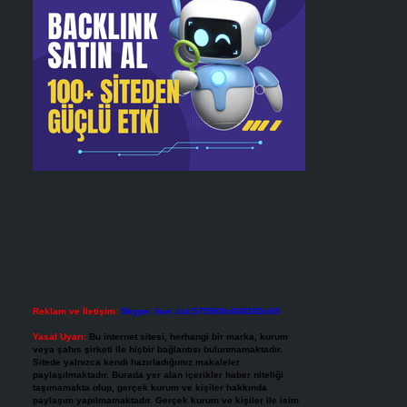
Reklam ve İletişim:
Skype: live:.cid.575569c608265c69
Yasal Uyarı:
Bu internet sitesi, herhangi bir marka, kurum
veya şahıs şirketi ile hiçbir bağlantısı bulunmamaktadır.
Sitede yalnızca kendi hazırladığımız makaleler
paylaşılmaktadır. Burada yer alan içerikler haber niteliği
taşımamakta olup, gerçek kurum ve kişiler hakkında
paylaşım yapılmamaktadır. Gerçek kurum ve kişiler ile isim