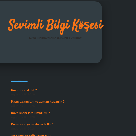
Sevimli Bilgi Köşesi
Neşeli hikayelerle gününü aydınlat!
Sidebar
grandoperabet giriş
Son Yazılar
Kuvere ne dahil ?
Ağustos 8, 2026
Maaş avansları ne zaman kapatılır ?
Ağustos 7, 2026
Dove krem İsrail malı mı ?
Ağustos 6, 2026
Kumrunun yanında ne içilir ?
Ağustos 6, 2026
Avlanma yasağı kalktı mı ?