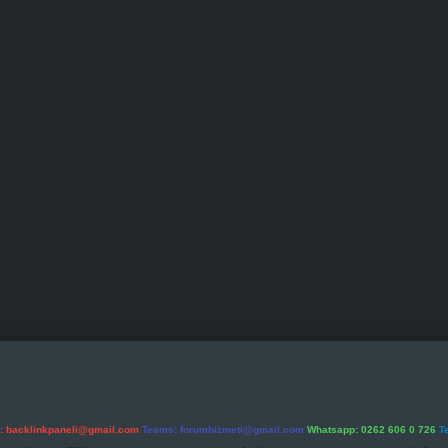
l:
backlinkpaneli@gmail.com
Teams:
forumhizmeti@gmail.com
Whatsapp: 0262 606 0 726
T