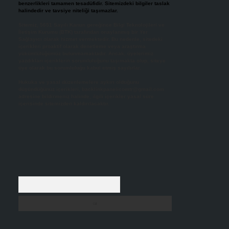
benzerlikleri tamamen tesadüfidir. Sitemizdeki bilgiler taslak
halindedir ve tavsiye niteliği taşımazlar.
Sitemiz, 5651 Sayılı Kanun gereğince Bilgi Teknolojileri ve
İletişim Kurumu (BTK) tarafından onaylanmış bir Yer
Sağlayıcı olarak hizmet vermektedir. Bu nedenle, sitedeki
içerikleri proaktif olarak denetleme veya araştırma
yükümlülüğümüz bulunmamaktadır. Ancak, üyelerimiz
yazdıkları içeriklerin sorumluluğunu taşımakta olup, siteye
üye olarak bu sorumluluğu kabul etmiş sayılırlar.
Hukuka ve yasal düzenlemelere aykırı olduğunu
düşündüğünüz içerikleri,
backlinkpanelicomtr@gmail.com
adresine bildirmeniz halinde, ilgili içerikler yasal süre
içerisinde sitemizden kaldırılacaktır.
Arama