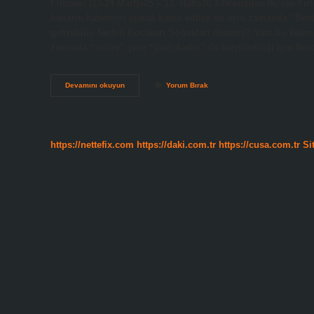
Fırtınası (23-24 Mart)»25 – 13. Hafta30 3 Dokuzdan İki’nin Fı
baharın habercisi olarak kabul edilse de aynı zamanda “Berd
getirebilir. Neden Kocakarı Soğukları denmiş? Yani bu kelim
zamanla “acüze” yani “yaşlı kadın” ile karıştırıldığı için Be
Kocakarı
Devamını okuyun
Yorum Bırak
Yaylaya
Çıktı
Mı
https://nettefix.com
https://daki.com.tr
https://cusa.com.tr
Si