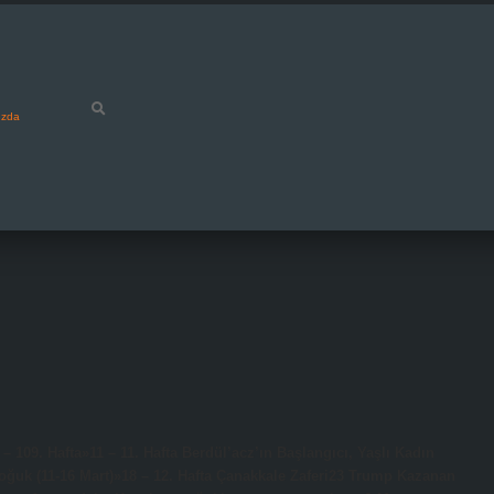
ızda
109. Hafta»11 – 11. Hafta Berdül’acz’ın Başlangıcı, Yaşlı Kadın
Soğuk (11-16 Mart)»18 – 12. Hafta Çanakkale Zaferi23 Trump Kazanan