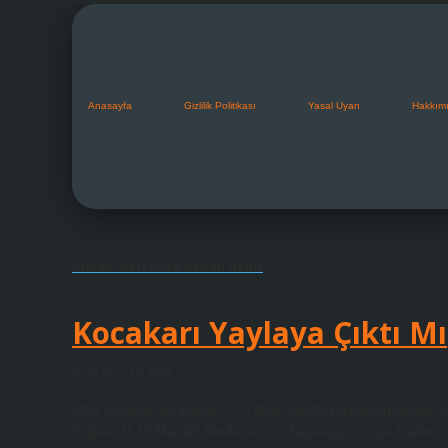
Anasayfa
Gizlilik Politikası
Yasal Uyarı
Hakkım
Etiket:
Karı koca neden denir
Kocakarı Yaylaya Çıktı Mı
Tarih: Ekim 28, 2024
2024 kocakarı ne zaman? « » Mart 2024PazartesiCumartesi»4 – 
Soğuk (11-16 Mart)16 Berdül’acz’ın Başlangıcı, Yaşlı Kadın 