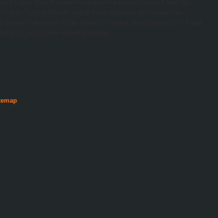
rtınası1 satır daha Kocakarı soğukları ne zaman çıkıyor? Mart ayı
ül’acüz” olarak bilinen soğuk hava dalgasını da beraberinde
e kuyruk sokumuna kadar donan bir soğuk algınlığını anlatır. Fakat
rdül’acüz, yaşlı kadın soğuk algınlığı…
temap