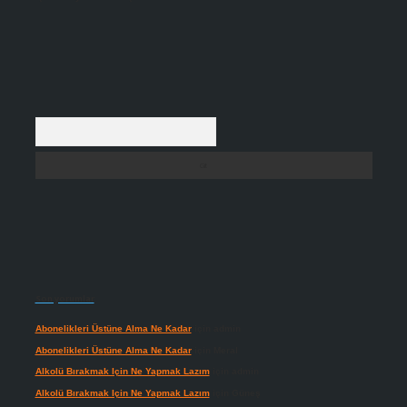
Arama
Son yorumlar
Abonelikleri Üstüne Alma Ne Kadar
için
admin
Abonelikleri Üstüne Alma Ne Kadar
için
Meral
Alkolü Bırakmak Için Ne Yapmak Lazım
için
admin
Alkolü Bırakmak Için Ne Yapmak Lazım
için
Güneş