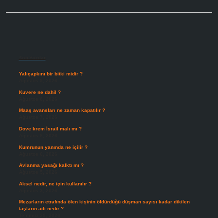
Sidebar
Son Yazılar
Yalıçapkını bir bitki midir ?
Ağustos 9, 2026
Kuvere ne dahil ?
Ağustos 8, 2026
Maaş avansları ne zaman kapatılır ?
Ağustos 7, 2026
Dove krem İsrail malı mı ?
Ağustos 6, 2026
Kumrunun yanında ne içilir ?
Ağustos 6, 2026
Avlanma yasağı kalktı mı ?
Ağustos 5, 2026
Aksel nedir, ne için kullanılır ?
Ağustos 3, 2026
Mezarların etrafında ölen kişinin öldürdüğü düşman sayısı kadar dikilen
taşların adı nedir ?
Temmuz 29, 2026