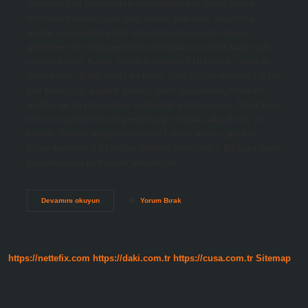
işlemine tabi tutulmadan gerçekleştirilen genel kargo
teslimatı türünün yanı sıra, kabul, yükleme, boşaltma,
teslim ve depolama gibi süreçlerinde özel bir işlem
gerektiren ve özen gerektiren kargolara da özel kargo adı
verilmektedir. Kargo çeşitleri nelerdir? Ulaşım üç şekilde
gerçekleşir: Kara, deniz ve hava. Özel yükler nelerdir? Özel
yük kategorisi değerli yükleri, canlı hayvanları, tehlikeli
malları ve büyük ebat ve ağırlıktaki yükleri içerir. Diğer tüm
ürün ve mal türleri de genel kargo olarak adlandırılır ve
taşınır. Değerli kargolar nelerdir? Altın, elmas, para ve
hisse senetleri gibi mallar değerli emtialardır. Bu kargoların
taşınmasında kullanılan ambalajlar,…
Özel
Devamını okuyun
Yorum Bırak
Kargolar
Nelerdir
https://nettefix.com
https://daki.com.tr
https://cusa.com.tr
Sitemap