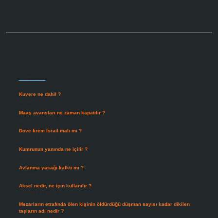
Sidebar
Son Yazılar
Kuvere ne dahil ?
Ağustos 8, 2026
Maaş avansları ne zaman kapatılır ?
Ağustos 7, 2026
Dove krem İsrail malı mı ?
Ağustos 6, 2026
Kumrunun yanında ne içilir ?
Ağustos 6, 2026
Avlanma yasağı kalktı mı ?
Ağustos 5, 2026
Aksel nedir, ne için kullanılır ?
Ağustos 3, 2026
Mezarların etrafında ölen kişinin öldürdüğü düşman sayısı kadar dikilen
taşların adı nedir ?
Temmuz 29, 2026