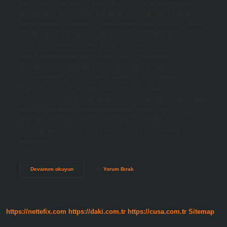
kapitalizm olarak da adlandırılan, üretim araçlarının özel
mülkiyetine ve bunların kâr amaçlı işletilmesine dayanan
bir ekonomik sistemdir. Kapitalizmin kurucusu kim? Adam
Smith FRSA (/ˈædəm smɪθ/; 16 Haziran [E.U. 5 Haziran]
1723 – 17 Temmuz 1790), İskoç ekonomist, ahlak filozofu,
siyasi ekonominin öncüsü ve İskoç Aydınlanması
döneminde önemli bir figür, “ekonominin babası” ve
“kapitalizmin babası” olarak bilinir. O bir figürdü.
Kapitalistler neyi savunur? Laissez-faire kapitalizmi, iş
dünyası ile devletin tamamen ayrılması anlamına gelir, tıpkı
kilise ile devletin ayrılması anlamına geldiği gibi.
Kapitalizm, üretim araçlarının özel mülkiyetine dayanan,
tüm toprakların özel mülkiyete ait olduğu tamamen
kontrolsüz…
Kapitalizm
Devamını okuyun
Yorum Bırak
Nedir
Kim
Kurdu
https://nettefix.com
https://daki.com.tr
https://cusa.com.tr
Sitemap