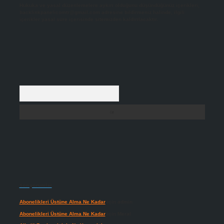
Hukuka ve yasal düzenlemelere aykırı olduğunu düşündüğünüz içerikleri,
backlinkpanelicomtr@gmail.com
adresine bildirmeniz halinde, ilgili
içerikler yasal süre içerisinde sitemizden kaldırılacaktır.
Arama
Son yorumlar
Abonelikleri Üstüne Alma Ne Kadar
için
admin
Abonelikleri Üstüne Alma Ne Kadar
için
Meral