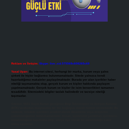
Reklam ve İletişim:
Skype: live:.cid.575569c608265c69
Yasal Uyarı:
Bu internet sitesi, herhangi bir marka, kurum veya şahıs
şirketi ile hiçbir bağlantısı bulunmamaktadır. Sitede yalnızca kendi
hazırladığımız makaleler paylaşılmaktadır. Burada yer alan içerikler haber
niteliği taşımamakta olup, gerçek kurum ve kişiler hakkında paylaşım
yapılmamaktadır. Gerçek kurum ve kişiler ile isim benzerlikleri tamamen
tesadüfidir. Sitemizdeki bilgiler taslak halindedir ve tavsiye niteliği
taşımazlar.
Sitemiz, 5651 Sayılı Kanun gereğince Bilgi Teknolojileri ve İletişim Kurumu
(BTK) tarafından onaylanmış bir Yer Sağlayıcı olarak hizmet vermektedir. Bu
nedenle, sitedeki içerikleri proaktif olarak denetleme veya araştırma
yükümlülüğümüz bulunmamaktadır. Ancak, üyelerimiz yazdıkları içeriklerin
sorumluluğunu taşımakta olup, siteye üye olarak bu sorumluluğu kabul
etmiş sayılırlar.