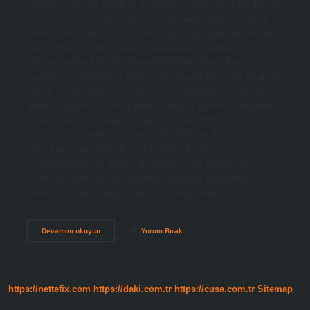
Temmuz 1947’de İstanbul’da doğdu, şarkıcıdır. Türk klasik
müzik sanatçısı Gönül Akkor’un kız kardeşidir. Kamuran
Akkor nasıl ünlü oldu? Sanat hayatına pop müzikle adım
atan Kamuran Akkor, daha sonra arabesk şarkılar
söylemeye başladı. Bu dönemde Orhan Gencebay’ın
şarkılarını seslendiren Akkor, “Bir Teselli Ver” adlı plağıyla
müzik dünyasının zirvesine yeniden yükseldi. Kamuran
nereli? Kamuran YüksekYerini Sebahat Tuncel ve Mehmet
Aslan aldıKişisel bilgilerDoğum1 Ocak 1980 Karayazı,
Erzurum, TürkiyePartiDemokratik Bölgeler Partisi5 satır
daha Kamuran Akkor’ün eşi kimdir? Vasfi
UçaroğluKâmuran Akkor / Eşi (1968–2011 doğumlu)
Kamuran Akkor’un annesi kim? Muzaffer AkkorKâmuran
Akkor / Annesi Kamuran Akkorun torunu kim?…
Kâmuran
Devamını okuyun
Yorum Bırak
Akkor
Nereli
Ve
Kaç
Yaşında
https://nettefix.com
https://daki.com.tr
https://cusa.com.tr
Sitemap