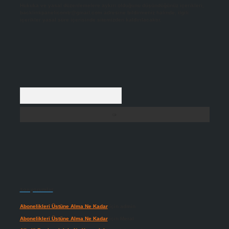
Hukuka ve yasal düzenlemelere aykırı olduğunu düşündüğünüz içerikleri,
backlinkpanelicomtr@gmail.com
adresine bildirmeniz halinde, ilgili
içerikler yasal süre içerisinde sitemizden kaldırılacaktır.
Arama
Son yorumlar
Abonelikleri Üstüne Alma Ne Kadar
için
admin
Abonelikleri Üstüne Alma Ne Kadar
için
Meral