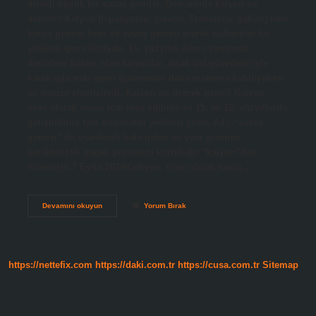
direkli büyük bir savaş gemisi. Osmanlıda kalyon ne
demek? Kalyon (İspanyolca: galeón, Fransızca: galion) hem
kargo gemisi hem de savaş gemisi olarak kullanılan bir
yelkenli gemi türüydü. 16. yüzyılın ikinci yarısında
denizlere hakim olan kalyonlar, alçak üst güverteleriyle
karak gibi eski gemi tiplerinden daha manevra kabiliyetine
ve denize elverişliydi. Kalyon ne demek gemi? Kalyon,
esas olarak savaş için inşa edilmiş ve 15. ve 16. yüzyıllarda
geliştirilmiş tam donanımlı yelkenli gemi. Adı, “savaş
gemisi” ile eşanlamlı hale gelen ve yeni geminin
karakteristik gagalı pruvasını koruduğu “kalyon”dan
türemiştir.7 Eylül 2024Kalkyon, esas olarak savaş…
Kalyon
Devamını okuyun
Yorum Bırak
Ne
Demek
Uzun
https://nettefix.com
https://daki.com.tr
https://cusa.com.tr
Sitemap