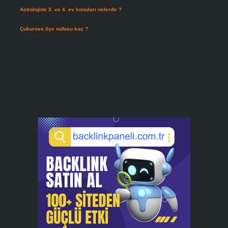
Astrolojide 3. ve 4. ev konuları nelerdir ?
Temmuz 21, 2026
Çukurova ilçe nüfusu kaç ?
Temmuz 19, 2026