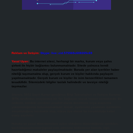
Reklam ve İletişim:
Skype: live:.cid.575569c608265c69
Yasal Uyarı:
Bu internet sitesi, herhangi bir marka, kurum veya şahıs
şirketi ile hiçbir bağlantısı bulunmamaktadır. Sitede yalnızca kendi
hazırladığımız makaleler paylaşılmaktadır. Burada yer alan içerikler haber
niteliği taşımamakta olup, gerçek kurum ve kişiler hakkında paylaşım
yapılmamaktadır. Gerçek kurum ve kişiler ile isim benzerlikleri tamamen
tesadüfidir. Sitemizdeki bilgiler taslak halindedir ve tavsiye niteliği
taşımazlar.
Sitemiz, 5651 Sayılı Kanun gereğince Bilgi Teknolojileri ve İletişim Kurumu
(BTK) tarafından onaylanmış bir Yer Sağlayıcı olarak hizmet vermektedir. Bu
nedenle, sitedeki içerikleri proaktif olarak denetleme veya araştırma
yükümlülüğümüz bulunmamaktadır. Ancak, üyelerimiz yazdıkları içeriklerin
sorumluluğunu taşımakta olup, siteye üye olarak bu sorumluluğu kabul
etmiş sayılırlar.
Hukuka ve yasal düzenlemelere aykırı olduğunu düşündüğünüz içerikleri,
backlinkpanelicomtr@gmail.com
adresine bildirmeniz halinde, ilgili
içerikler yasal süre içerisinde sitemizden kaldırılacaktır.