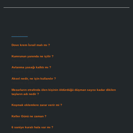
Sidebar
Son Yazılar
Dove krem İsrail malı mı ?
Ağustos 6, 2026
Kumrunun yanında ne içilir ?
Ağustos 6, 2026
Avlanma yasağı kalktı mı ?
Ağustos 5, 2026
Aksel nedir, ne için kullanılır ?
Ağustos 3, 2026
Mezarların etrafında ölen kişinin öldürdüğü düşman sayısı kadar dikilen
taşların adı nedir ?
Temmuz 29, 2026
Koşmak eklemlere zarar verir mi ?
Temmuz 27, 2026
Keller Günü ne zaman ?
Temmuz 25, 2026
6 saniye kuralı hala var mı ?
Temmuz 24, 2026