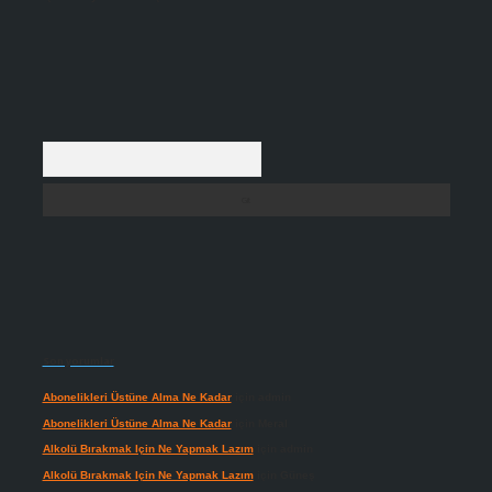
Arama
Son yorumlar
Abonelikleri Üstüne Alma Ne Kadar
için
admin
Abonelikleri Üstüne Alma Ne Kadar
için
Meral
Alkolü Bırakmak Için Ne Yapmak Lazım
için
admin
Alkolü Bırakmak Için Ne Yapmak Lazım
için
Güneş