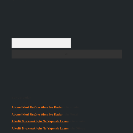
Arama
Son yorumlar
Abonelikleri Üstüne Alma Ne Kadar
için
admin
Abonelikleri Üstüne Alma Ne Kadar
için
Meral
Alkolü Bırakmak Için Ne Yapmak Lazım
için
admin
Alkolü Bırakmak Için Ne Yapmak Lazım
için
Güneş