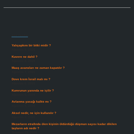
Sidebar
Son Yazılar
Yalıçapkını bir bitki midir ?
Ağustos 9, 2026
Kuvere ne dahil ?
Ağustos 8, 2026
Maaş avansları ne zaman kapatılır ?
Ağustos 7, 2026
Dove krem İsrail malı mı ?
Ağustos 6, 2026
Kumrunun yanında ne içilir ?
Ağustos 6, 2026
Avlanma yasağı kalktı mı ?
Ağustos 5, 2026
Aksel nedir, ne için kullanılır ?
Ağustos 3, 2026
Mezarların etrafında ölen kişinin öldürdüğü düşman sayısı kadar dikilen
taşların adı nedir ?
Temmuz 29, 2026