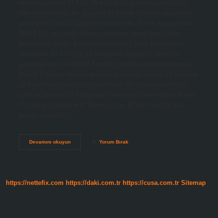
evrenin yaşının 13,5 ila 14 milyar yıl arasında olduğunu
ileri sürmektedir. Bu yaş aralığı birçok bilimsel araştırma
projesinin fikir birliğiyle belirlenmiştir. Evren kaç yaşında
2024? Bu, insanlığı rahatsız eden en temel sorulardan
birinin cevabıydı: Evren kaç yaşında? Artık bu sorunun
cevabının 13,7 milyar yıl olduğunu biliyoruz. Evrenin
yaratılışı kaç yıl sürdü? Evrenin yaratılışı ve genişlemesi.
Büyük Patlama modeline göre, günümüz evreni 13,5 milyar
yıl kadar önce aşırı yoğun ve sıcak bir durumdan ortaya
çıktı ve günümüze kadar genişlemeye devam ediyor. Evren
27 milyar yaşında mı? Evrenin yaşı 13’tür. Yeryüzü kaç
günde yaratıldı?…
Kainat
Devamını okuyun
Yorum Bırak
Kaç
Yıldır
Var
https://nettefix.com
https://daki.com.tr
https://cusa.com.tr
Sitemap