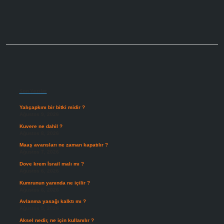
Sidebar
Son Yazılar
Yalıçapkını bir bitki midir ?
Ağustos 9, 2026
Kuvere ne dahil ?
Ağustos 8, 2026
Maaş avansları ne zaman kapatılır ?
Ağustos 7, 2026
Dove krem İsrail malı mı ?
Ağustos 6, 2026
Kumrunun yanında ne içilir ?
Ağustos 6, 2026
Avlanma yasağı kalktı mı ?
Ağustos 5, 2026
Aksel nedir, ne için kullanılır ?