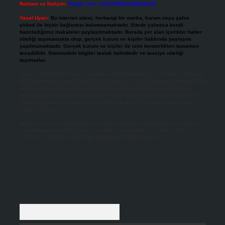
Reklam ve İletişim:
Skype: live:.cid.575569c608265c69
Yasal Uyarı:
Bu internet sitesi, herhangi bir marka, kurum veya şahıs
şirketi ile hiçbir bağlantısı bulunmamaktadır. Sitede yalnızca kendi
hazırladığımız makaleler paylaşılmaktadır. Burada yer alan içerikler haber
niteliği taşımamakta olup, gerçek kurum ve kişiler hakkında paylaşım
yapılmamaktadır. Gerçek kurum ve kişiler ile isim benzerlikleri tamamen
tesadüfidir. Sitemizdeki bilgiler taslak halindedir ve tavsiye niteliği
taşımazlar.
Sitemiz, 5651 Sayılı Kanun gereğince Bilgi Teknolojileri ve İletişim Kurumu
(BTK) tarafından onaylanmış bir Yer Sağlayıcı olarak hizmet vermektedir. Bu
nedenle, sitedeki içerikleri proaktif olarak denetleme veya araştırma
yükümlülüğümüz bulunmamaktadır. Ancak, üyelerimiz yazdıkları içeriklerin
sorumluluğunu taşımakta olup, siteye üye olarak bu sorumluluğu kabul
etmiş sayılırlar.
Hukuka ve yasal düzenlemelere aykırı olduğunu düşündüğünüz içerikleri,
backlinkpanelicomtr@gmail.com
adresine bildirmeniz halinde, ilgili
içerikler yasal süre içerisinde sitemizden kaldırılacaktır.
Arama