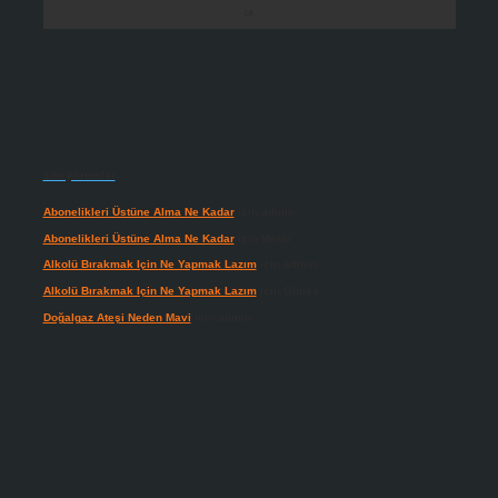
Son yorumlar
Abonelikleri Üstüne Alma Ne Kadar
için
admin
Abonelikleri Üstüne Alma Ne Kadar
için
Meral
Alkolü Bırakmak Için Ne Yapmak Lazım
için
admin
Alkolü Bırakmak Için Ne Yapmak Lazım
için
Güneş
Doğalgaz Ateşi Neden Mavi
için
admin