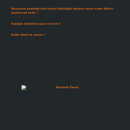
Ağustos 3, 2026
Mezarların etrafında ölen kişinin öldürdüğü düşman sayısı kadar dikilen
taşların adı nedir ?
Temmuz 29, 2026
Koşmak eklemlere zarar verir mi ?
Temmuz 27, 2026
Keller Günü ne zaman ?
Temmuz 25, 2026