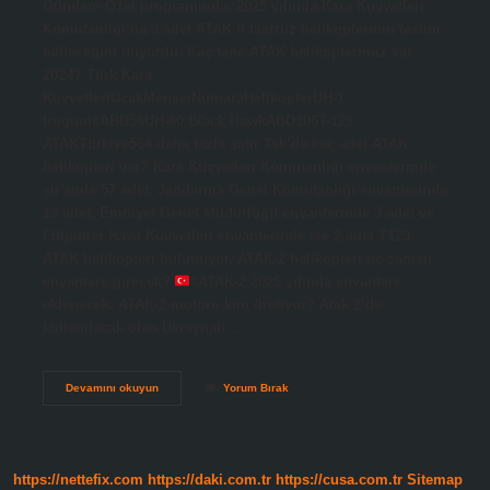
Gündem Özel programında, 2025 yılında Kara Kuvvetleri
Komutanlığı’na 3 adet ATAK II taarruz helikopterinin teslim
edileceğini duyurdu. Kaç tane ATAK helikopterimiz var
2024? Türk Kara
KuvvetleriUçakMenşeiNumaraHelikopterUH-1
IroquoisABD56UH-60 Black HawkABD106T-129
ATAKTürkiye564 daha fazla satır Tsk’da kaç adet ATAK
helikopteri var? Kara Kuvvetleri Komutanlığı envanterinde
şu anda 57 adet, Jandarma Genel Komutanlığı envanterinde
13 adet, Emniyet Genel Müdürlüğü envanterinde 3 adet ve
Filipinler Hava Kuvvetleri envanterinde ise 2 adet T129
ATAK helikopteri bulunuyor. ATAK-2 helikopteri ne zaman
envantere girecek?
#ATAK-2 2025 yılında envantere
eklenecek. ATAK-2 motoru kim üretiyor? Atak 2’de
kullanılacak olan Ukraynalı…
Atak
Devamını okuyun
Yorum Bırak
2
Helikopteri
Kaç
Tane
Üretilecek
https://nettefix.com
https://daki.com.tr
https://cusa.com.tr
Sitemap