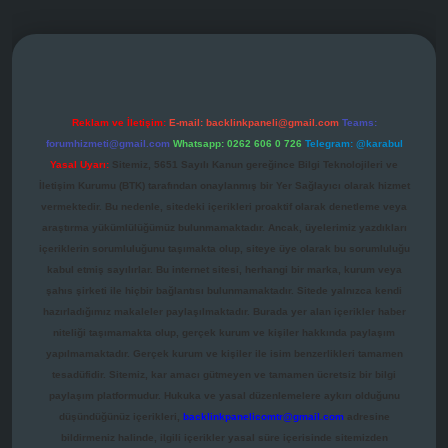
perabet giriş
Reklam ve İletişim:
E-mail:
backlinkpaneli@gmail.com
Teams:
forumhizmeti@gmail.com
Whatsapp: 0262 606 0 726
Telegram: @karabul
Yasal Uyarı:
Sitemiz, 5651 Sayılı Kanun gereğince Bilgi Teknolojileri ve
İletişim Kurumu (BTK) tarafından onaylanmış bir Yer Sağlayıcı olarak hizmet
vermektedir. Bu nedenle, sitedeki içerikleri proaktif olarak denetleme veya
araştırma yükümlülüğümüz bulunmamaktadır. Ancak, üyelerimiz yazdıkları
içeriklerin sorumluluğunu taşımakta olup, siteye üye olarak bu sorumluluğu
kabul etmiş sayılırlar. Bu internet sitesi, herhangi bir marka, kurum veya
şahıs şirketi ile hiçbir bağlantısı bulunmamaktadır. Sitede yalnızca kendi
hazırladığımız makaleler paylaşılmaktadır. Burada yer alan içerikler haber
niteliği taşımamakta olup, gerçek kurum ve kişiler hakkında paylaşım
yapılmamaktadır. Gerçek kurum ve kişiler ile isim benzerlikleri tamamen
tesadüfidir. Sitemiz, kar amacı gütmeyen ve tamamen ücretsiz bir bilgi
paylaşım platformudur. Hukuka ve yasal düzenlemelere aykırı olduğunu
düşündüğünüz içerikleri,
backlinkpanelicomtr@gmail.com
adresine
bildirmeniz halinde, ilgili içerikler yasal süre içerisinde sitemizden