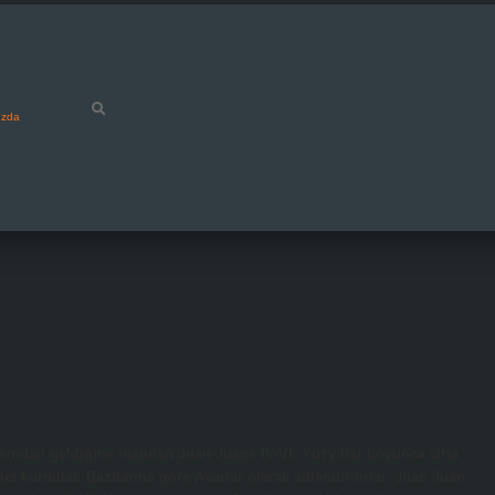
ızda
yundan geldiğine inanılan Juan-Juans IV-VI. Yüzyıllar boyunca Orta
et kurdular. Bazılarına göre Avarlar olarak adlandırılırlar. Juan Juan