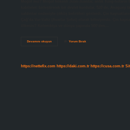
Moğol mu? Moğol kökenli Juan-Juanlar, antik Tung-huların to
kabileleri birleştirerek bir devlet kurdular. 520’de, Anaguey 
saldırılar nedeniyle çöküş belirtileri gösterdi. Çin kaynakla
Çağ’da Var-Valiz (Avarlar Şehri) olarak biliniyordu. Çin kay
ülkenin? Kolombiya ve dünya çapında 500’den…
Avarlara
Devamını okuyun
Yorum Bırak
Juan
Juan
Nedir
https://nettefix.com
https://daki.com.tr
https://cusa.com.tr
Si