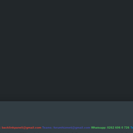
l:
backlinkpaneli@gmail.com
Teams:
forumhizmeti@gmail.com
Whatsapp: 0262 606 0 726
T