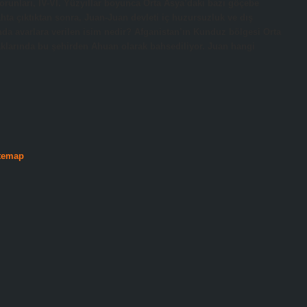
runları, IV-VI. Yüzyıllar boyunca Orta Asya’daki bazı göçebe
tahta çıktıktan sonra, Juan-Juan devleti iç huzursuzluk ve dış
rında avarlara verilen isim nedir? Afganistan’ın Kunduz bölgesi Orta
naklarında bu şehirden Ahuan olarak bahsediliyor. Juan hangi
temap