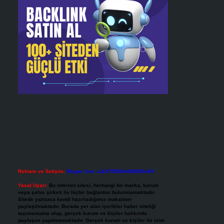
Reklam ve İletişim:
Skype: live:.cid.575569c608265c69
Yasal Uyarı:
Bu internet sitesi, herhangi bir marka, kurum
veya şahıs şirketi ile hiçbir bağlantısı bulunmamaktadır.
Sitede yalnızca kendi hazırladığımız makaleler
paylaşılmaktadır. Burada yer alan içerikler haber niteliği
taşımamakta olup, gerçek kurum ve kişiler hakkında
paylaşım yapılmamaktadır. Gerçek kurum ve kişiler ile isim