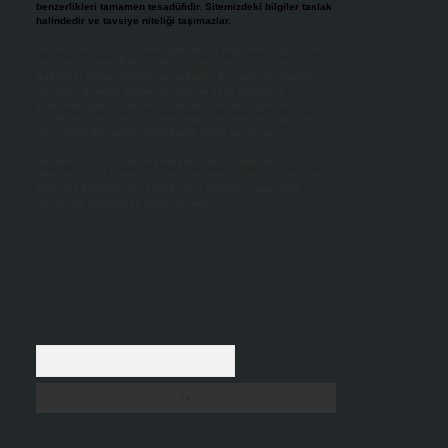
benzerlikleri tamamen tesadüfidir. Sitemizdeki bilgiler taslak
halindedir ve tavsiye niteliği taşımazlar.
Sitemiz, 5651 Sayılı Kanun gereğince Bilgi Teknolojileri ve
İletişim Kurumu (BTK) tarafından onaylanmış bir Yer
Sağlayıcı olarak hizmet vermektedir. Bu nedenle, sitedeki
içerikleri proaktif olarak denetleme veya araştırma
yükümlülüğümüz bulunmamaktadır. Ancak, üyelerimiz
yazdıkları içeriklerin sorumluluğunu taşımakta olup, siteye
üye olarak bu sorumluluğu kabul etmiş sayılırlar.
Hukuka ve yasal düzenlemelere aykırı olduğunu
düşündüğünüz içerikleri,
backlinkpanelicomtr@gmail.com
adresine bildirmeniz halinde, ilgili içerikler yasal süre
içerisinde sitemizden kaldırılacaktır.
Arama