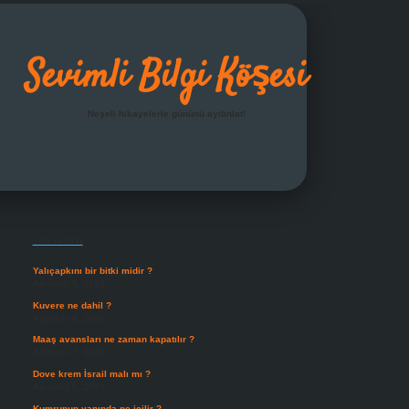
Sevimli Bilgi Köşesi
Neşeli hikayelerle gününü aydınlat!
Sidebar
grandoperabet giriş
Son Yazılar
Yalıçapkını bir bitki midir ?
Ağustos 9, 2026
Kuvere ne dahil ?
Ağustos 8, 2026
Maaş avansları ne zaman kapatılır ?
Ağustos 7, 2026
Dove krem İsrail malı mı ?
Ağustos 6, 2026
Kumrunun yanında ne içilir ?