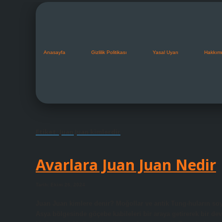
Anasayfa
Gizlilik Politikası
Yasal Uyarı
Hakkım
Etiket:
Juan Juan kimlerdir
Avarlara Juan Juan Nedir
Tarih: Ekim 26, 2024
Juan Juan kimlere denir? Moğollar ve antik Tung-huların so
Asya bölgesinde göçebe kabileleri bir araya getirerek bir devl