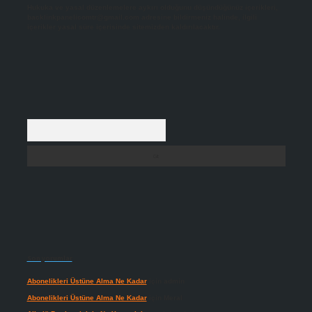
Hukuka ve yasal düzenlemelere aykırı olduğunu düşündüğünüz içerikleri,
backlinkpanelicomtr@gmail.com
adresine bildirmeniz halinde, ilgili
içerikler yasal süre içerisinde sitemizden kaldırılacaktır.
Arama
Son yorumlar
Abonelikleri Üstüne Alma Ne Kadar
için
admin
Abonelikleri Üstüne Alma Ne Kadar
için
Meral