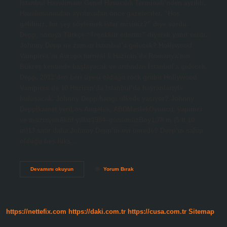
İstanbul Havalimanı Genel Havacılık Terminali’nden ayrıldı.
Havalimanından ayrılmadan önce gazeteciler, “Hoş
geldiniz, bir şey söylemek ister misiniz?” diye sordu.
Depp, soruya Türkçe “Teşekkür ederim” diyerek yanıt verdi.
Johnny Depp ne zaman İstanbul’a gelecek? Hollywood
Vampires’ın Avrupa turnesi 8 Haziran’da Romanya’nın
Bükreş kentinde başlayacak ve ardından İstanbul’a gidecek.
Depp, 2012’den beri üyesi olduğu rock grubu Hollywood
Vampires ile 10 Haziran’da İstanbul’da hayranlarıyla
buluşacak. Johnny Depp hangi ülkede yaşıyor? Johnny
Deppİkamet yeriLos Angeles, ABDMeslekOyuncu, yapımcı
ve müzisyenAktif yıllar1984–günümüzBoy1,78 m (5 ft 10
in)13 satır daha Johnny Depp’in evi nerede? Deep’in sahip
olduğu beş lüks…
Johnny
Devamını okuyun
Yorum Bırak
Depp
Türkiyeye
Gelecek
Mi
https://nettefix.com
https://daki.com.tr
https://cusa.com.tr
Sitemap