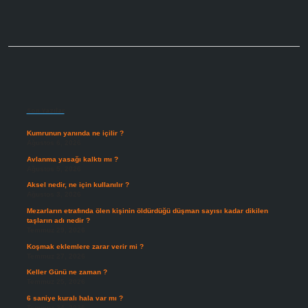
Sidebar
Son Yazılar
Kumrunun yanında ne içilir ?
Ağustos 6, 2026
Avlanma yasağı kalktı mı ?
Ağustos 5, 2026
Aksel nedir, ne için kullanılır ?
Ağustos 3, 2026
Mezarların etrafında ölen kişinin öldürdüğü düşman sayısı kadar dikilen
taşların adı nedir ?
Temmuz 29, 2026
Koşmak eklemlere zarar verir mi ?
Temmuz 27, 2026
Keller Günü ne zaman ?
Temmuz 25, 2026
6 saniye kuralı hala var mı ?
Temmuz 24, 2026