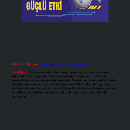
Reklam ve İletişim:
Skype: live:.cid.575569c608265c69
Yasal Uyarı:
Bu internet sitesi, herhangi bir marka, kurum veya şahıs
şirketi ile hiçbir bağlantısı bulunmamaktadır. Sitede yalnızca kendi
hazırladığımız makaleler paylaşılmaktadır. Burada yer alan içerikler haber
niteliği taşımamakta olup, gerçek kurum ve kişiler hakkında paylaşım
yapılmamaktadır. Gerçek kurum ve kişiler ile isim benzerlikleri tamamen
tesadüfidir. Sitemizdeki bilgiler taslak halindedir ve tavsiye niteliği
taşımazlar.
Sitemiz, 5651 Sayılı Kanun gereğince Bilgi Teknolojileri ve İletişim Kurumu
(BTK) tarafından onaylanmış bir Yer Sağlayıcı olarak hizmet vermektedir. Bu
nedenle, sitedeki içerikleri proaktif olarak denetleme veya araştırma
yükümlülüğümüz bulunmamaktadır. Ancak, üyelerimiz yazdıkları içeriklerin
sorumluluğunu taşımakta olup, siteye üye olarak bu sorumluluğu kabul
etmiş sayılırlar.