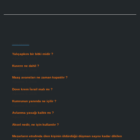
Sidebar
Son Yazılar
Yalıçapkını bir bitki midir ?
Ağustos 9, 2026
Kuvere ne dahil ?
Ağustos 8, 2026
Maaş avansları ne zaman kapatılır ?
Ağustos 7, 2026
Dove krem İsrail malı mı ?
Ağustos 6, 2026
Kumrunun yanında ne içilir ?
Ağustos 6, 2026
Avlanma yasağı kalktı mı ?
Ağustos 5, 2026
Aksel nedir, ne için kullanılır ?
Ağustos 3, 2026
Mezarların etrafında ölen kişinin öldürdüğü düşman sayısı kadar dikilen