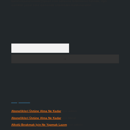
backlinkpanelicomtr@gmail.com
adresine bildirmeniz halinde, ilgili
içerikler yasal süre içerisinde sitemizden kaldırılacaktır.
Arama
Son yorumlar
Abonelikleri Üstüne Alma Ne Kadar
için
admin
Abonelikleri Üstüne Alma Ne Kadar
için
Meral
Alkolü Bırakmak Için Ne Yapmak Lazım
için
admin