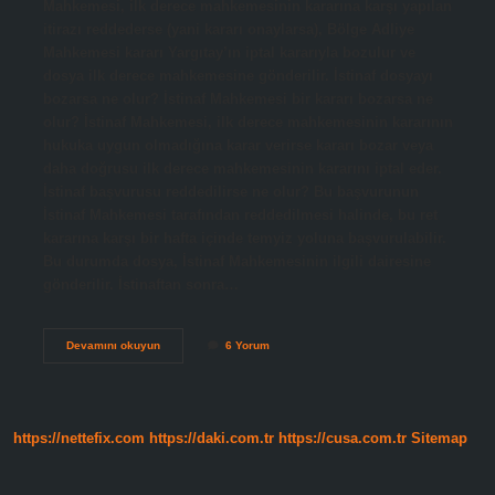
Mahkemesi, ilk derece mahkemesinin kararına karşı yapılan
itirazı reddederse (yani kararı onaylarsa), Bölge Adliye
Mahkemesi kararı Yargıtay’ın iptal kararıyla bozulur ve
dosya ilk derece mahkemesine gönderilir. İstinaf dosyayı
bozarsa ne olur? İstinaf Mahkemesi bir kararı bozarsa ne
olur? İstinaf Mahkemesi, ilk derece mahkemesinin kararının
hukuka uygun olmadığına karar verirse kararı bozar veya
daha doğrusu ilk derece mahkemesinin kararını iptal eder.
İstinaf başvurusu reddedilirse ne olur? Bu başvurunun
İstinaf Mahkemesi tarafından reddedilmesi halinde, bu ret
kararına karşı bir hafta içinde temyiz yoluna başvurulabilir.
Bu durumda dosya, İstinaf Mahkemesinin ilgili dairesine
gönderilir. İstinaftan sonra…
Istinaftan
Devamını okuyun
6 Yorum
Red
Geldi
Ne
Yapmalıyım
https://nettefix.com
https://daki.com.tr
https://cusa.com.tr
Sitemap