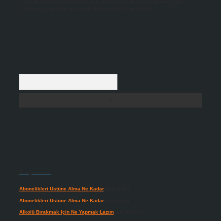
backlinkpanelicomtr@gmail.com
adresine bildirmeniz halinde, ilgili
içerikler yasal süre içerisinde sitemizden kaldırılacaktır.
Arama
Son yorumlar
Abonelikleri Üstüne Alma Ne Kadar
için
admin
Abonelikleri Üstüne Alma Ne Kadar
için
Meral
Alkolü Bırakmak Için Ne Yapmak Lazım
için
admin