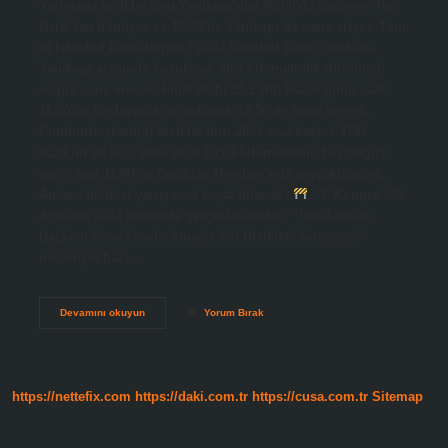
Yarımada bisiklet turu Yenikapı’dan 09:00’da başlıyor. Tur
Balat’tan dönüyor ve 10:30’da Yenikapı’da sona eriyor. Tour
of İstanbul kaçta bitiyor? 2024 İstanbul Turu, Yenikapı-
Yenikapı arasında koşulacak 86,1 kilometrelik dördüncü
etapla sona erecek. Final etabı 15 Eylül Pazar günü saat
11:00’de başlayacak ve yaklaşık 12:50’de sona erecek.
Cumhurbaşkanlığı bisiklet turu 2024 saat kaçta? TUR
2024’ün en kısa etabı olan 105,4 kilometrenin başlangıcı
yarın saat 11.00’de Beşiktaş Meydanı’nda gerçekleşecek.
Ankara bisiklet yarışı saat kaçta bitecek?
“3. Kongre” 25
Ağustos 2024 tarihinde gerçekleşecektir. “Uluslararası
Başkent Gran Fondo Amatör Yol Bisikleti Yarışması”
nedeniyle bazı…
Bisiklet
Devamını okuyun
Yorum Bırak
Yarışı
Saat
Kaçta
Bitiyor
https://nettefix.com
https://daki.com.tr
https://cusa.com.tr
Sitemap