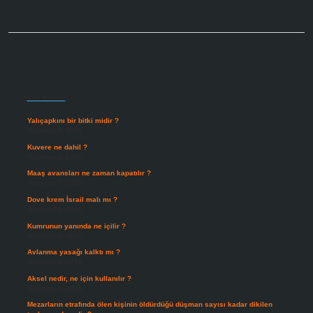
Sidebar
Son Yazılar
Yalıçapkını bir bitki midir ?
Ağustos 9, 2026
Kuvere ne dahil ?
Ağustos 8, 2026
Maaş avansları ne zaman kapatılır ?
Ağustos 7, 2026
Dove krem İsrail malı mı ?
Ağustos 6, 2026
Kumrunun yanında ne içilir ?
Ağustos 6, 2026
Avlanma yasağı kalktı mı ?
Ağustos 5, 2026
Aksel nedir, ne için kullanılır ?
Ağustos 3, 2026
Mezarların etrafında ölen kişinin öldürdüğü düşman sayısı kadar dikilen