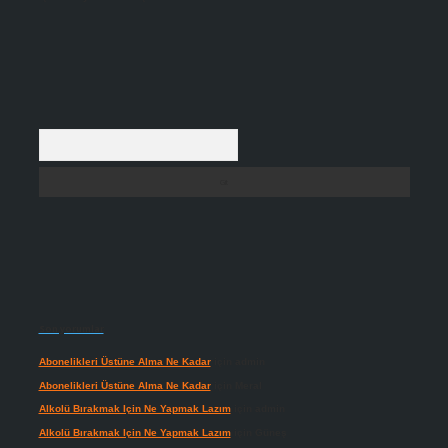
Arama
Son yorumlar
Abonelikleri Üstüne Alma Ne Kadar
için
admin
Abonelikleri Üstüne Alma Ne Kadar
için
Meral
Alkolü Bırakmak Için Ne Yapmak Lazım
için
admin
Alkolü Bırakmak Için Ne Yapmak Lazım
için
Güneş