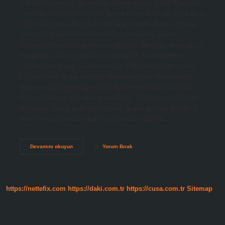
kullanılabiliyorsa, bu mallara ikame mallar denir. Örneğin,
ayran ve kefir; çayla kahve. İkame malın fiyatı ile diğer mala
olan talep arasında paralel bir ilişki vardır. İkame ürünler
nelerdir? İkame ürünler nelerdir? Birbirinin yerine
kullanılabilen ürünler ikame mallardır. Örneğin, tereyağı ve
margarin, fiziksel kitaplar ve e-kitaplar, sandaletler ve
terlikler, ton balığı ve somon gibi çiftler birbirinin yerine
kullanılabilir ve bu nedenle ikame malların örnekleridir.
İkame mallar esnekliği nedir? Bir üretim faktörünün bir
diğeriyle ikame edilebilme esnekliği. Faktörlerin kolayca
birbirinin yerine kullanılabilmesi. İkame yatırım nedir? 1)
Yenileme yatırımları (ikame yatırımları): Bu tür…
Ikamesi
Devamını okuyun
Yorum Bırak
Olmayan
Mallar
Ne
Demek
https://nettefix.com
https://daki.com.tr
https://cusa.com.tr
Sitemap