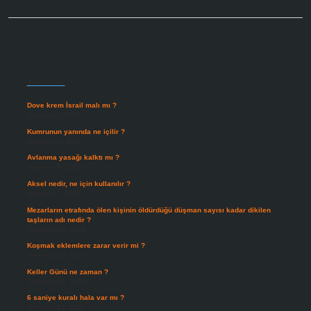
Sidebar
Son Yazılar
Dove krem İsrail malı mı ?
Ağustos 6, 2026
Kumrunun yanında ne içilir ?
Ağustos 6, 2026
Avlanma yasağı kalktı mı ?
Ağustos 5, 2026
Aksel nedir, ne için kullanılır ?
Ağustos 3, 2026
Mezarların etrafında ölen kişinin öldürdüğü düşman sayısı kadar dikilen
taşların adı nedir ?
Temmuz 29, 2026
Koşmak eklemlere zarar verir mi ?
Temmuz 27, 2026
Keller Günü ne zaman ?
Temmuz 25, 2026
6 saniye kuralı hala var mı ?
Temmuz 24, 2026