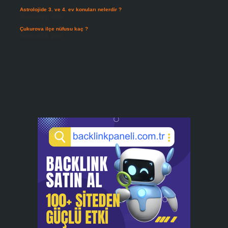
Astrolojide 3. ve 4. ev konuları nelerdir ?
Temmuz 21, 2026
Çukurova ilçe nüfusu kaç ?
Temmuz 19, 2026