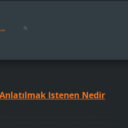
ızda
 Anlatılmak Istenen Nedir
ı Allah yolunda harcayanların durumu, yedi başak veren ve her
lah dilediğine kat kat fazlasını verir. Şüphesiz Allah, Rahim’dir,