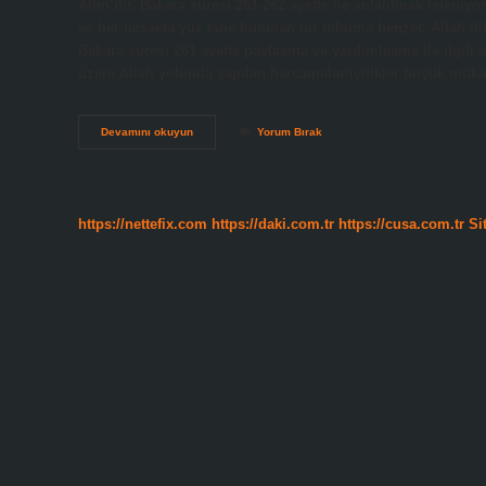
Alîm’dir. Bakara suresi 261-262 ayette ne anlatılmak isteniy
ve her başakta yüz tane bulunan bir tohuma benzer. Allah diled
Bakara suresi 261 ayette paylaşma ve yardımlaşma ile ilgili an
üzere Allah yolunda yapılan harcamalar/iyilikler büyük mükaf
Bakara
Devamını okuyun
Yorum Bırak
Suresi
261
Ayette
Anlatılmak
Istenen
https://nettefix.com
https://daki.com.tr
https://cusa.com.tr
Si
Nedir