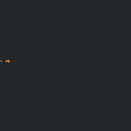
or? “Mallarını Allah yolunda harcayanların durumu, yedi başak bitiren
iğine kat kat fazlasını verir. Allah Rahim’dir, her şeyi bilendir.”
latılmak istenen nedir? Ayetin tefsiri. Öncelikle ayetten anlaşıldığı
atlar getirecektir. Allah yolunda…
temap