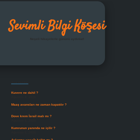
Sevimli Bilgi Köşesi
Neşeli hikayelerle gününü aydınlat!
Sidebar
grandoperabet giriş
Son Yazılar
Kuvere ne dahil ?
Ağustos 8, 2026
Maaş avansları ne zaman kapatılır ?
Ağustos 7, 2026
Dove krem İsrail malı mı ?
Ağustos 6, 2026
Kumrunun yanında ne içilir ?
Ağustos 6, 2026
Avlanma yasağı kalktı mı ?