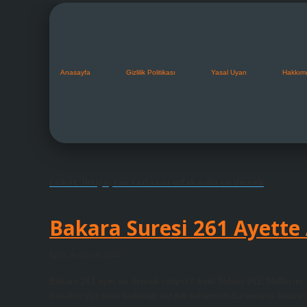
Anasayfa
Gizlilik Politikası
Yasal Uyarı
Hakkım
Etiket:
İhtiyaçtan fazlasını infak edin ne demek
Bakara Suresi 261 Ayette
Tarih: Aralık 19, 2024
Bakara 261 ayet ne demek istiyor? Ayet Tefsiri 261: Malların
başakta yüz tane bulunan bir tek tohumun durumuna benzer. Al