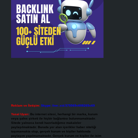
Reklam ve İletişim:
Skype: live:.cid.575569c608265c69
Yasal Uyarı:
Bu internet sitesi, herhangi bir marka, kurum
veya şahıs şirketi ile hiçbir bağlantısı bulunmamaktadır.
Sitede yalnızca kendi hazırladığımız makaleler
paylaşılmaktadır. Burada yer alan içerikler haber niteliği
taşımamakta olup, gerçek kurum ve kişiler hakkında
paylaşım yapılmamaktadır. Gerçek kurum ve kişiler ile isim