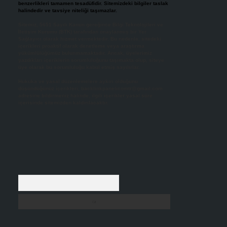
benzerlikleri tamamen tesadüfidir. Sitemizdeki bilgiler taslak
halindedir ve tavsiye niteliği taşımazlar.
Sitemiz, 5651 Sayılı Kanun gereğince Bilgi Teknolojileri ve
İletişim Kurumu (BTK) tarafından onaylanmış bir Yer
Sağlayıcı olarak hizmet vermektedir. Bu nedenle, sitedeki
içerikleri proaktif olarak denetleme veya araştırma
yükümlülüğümüz bulunmamaktadır. Ancak, üyelerimiz
yazdıkları içeriklerin sorumluluğunu taşımakta olup, siteye
üye olarak bu sorumluluğu kabul etmiş sayılırlar.
Hukuka ve yasal düzenlemelere aykırı olduğunu
düşündüğünüz içerikleri,
backlinkpanelicomtr@gmail.com
adresine bildirmeniz halinde, ilgili içerikler yasal süre
içerisinde sitemizden kaldırılacaktır.
Arama