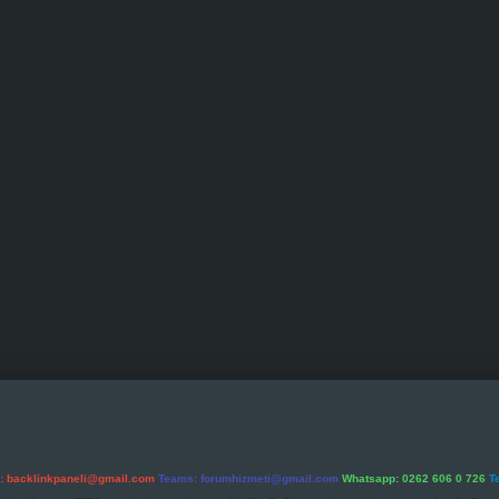
l:
backlinkpaneli@gmail.com
Teams:
forumhizmeti@gmail.com
Whatsapp: 0262 606 0 726
T