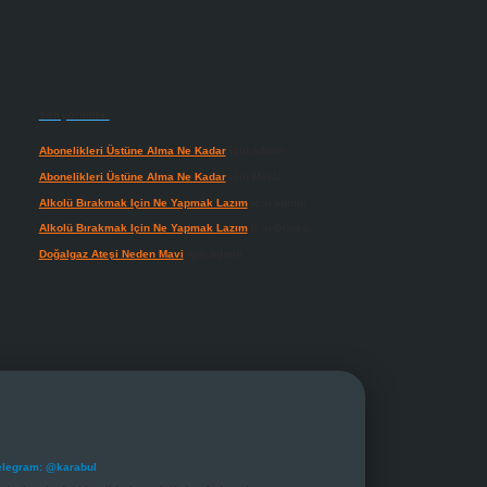
Son yorumlar
Abonelikleri Üstüne Alma Ne Kadar
için
admin
Abonelikleri Üstüne Alma Ne Kadar
için
Meral
Alkolü Bırakmak Için Ne Yapmak Lazım
için
admin
Alkolü Bırakmak Için Ne Yapmak Lazım
için
Güneş
Doğalgaz Ateşi Neden Mavi
için
admin
elegram: @karabul