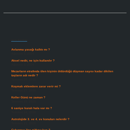
Sidebar
Son Yazılar
Avlanma yasağı kalktı mı ?
Ağustos 5, 2026
Aksel nedir, ne için kullanılır ?
Ağustos 3, 2026
Mezarların etrafında ölen kişinin öldürdüğü düşman sayısı kadar dikilen
taşların adı nedir ?
Temmuz 29, 2026
Koşmak eklemlere zarar verir mi ?
Temmuz 27, 2026
Keller Günü ne zaman ?
Temmuz 25, 2026
6 saniye kuralı hala var mı ?
Temmuz 24, 2026
Astrolojide 3. ve 4. ev konuları nelerdir ?
Temmuz 21, 2026
Çukurova ilçe nüfusu kaç ?