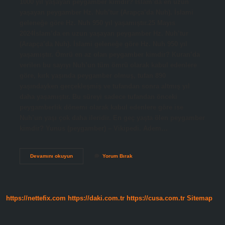
1000 yıl yaşayan peygamber kimdir? İslam’da en uzun
yaşayan peygamber Hz. Nuh’tur (Arapça’da Nuh). İslami
geleneğe göre Hz. Nuh 950 yıl yaşamıştır.25 Mayıs
2024İslam’da en uzun yaşayan peygamber Hz. Nuh’tur
(Arapça’da Nuh). İslami geleneğe göre Hz. Nuh 950 yıl
yaşamıştır. Ömrü en az olan peygamber kimdir? Kuran’da
verilen bu sayıyı Nuh’un tüm ömrü olarak kabul edenlere
göre, kırk yaşında peygamber olmuş, tufan 890
yaşındayken gerçekleşmiş ve tufandan sonra altmış yıl
daha yaşamıştır. Bu süreyi sadece tufandan önceki
peygamberlik dönemi olarak kabul edenlere göre ise
Nuh’un yaşı çok daha ileridir. En geç yaşta ölen peygamber
kimdir? Yunus (peygamber) – Vikipedi. Adem…
Hangi
Devamını okuyun
Yorum Bırak
Peygamber
1000
Yaşında
Öldü
https://nettefix.com
https://daki.com.tr
https://cusa.com.tr
Sitemap