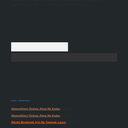
backlinkpanelicomtr@gmail.com
adresine bildirmeniz halinde, ilgili
içerikler yasal süre içerisinde sitemizden kaldırılacaktır.
Arama
Son yorumlar
Abonelikleri Üstüne Alma Ne Kadar
için
admin
Abonelikleri Üstüne Alma Ne Kadar
için
Meral
Alkolü Bırakmak Için Ne Yapmak Lazım
için
admin