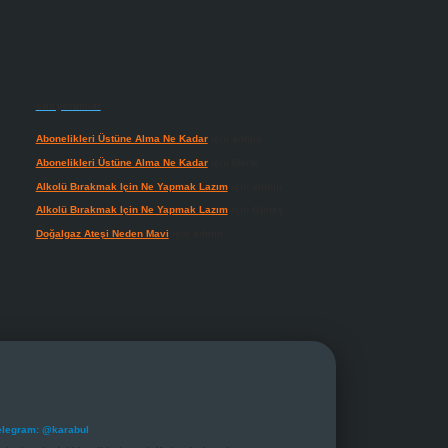
Son yorumlar
Abonelikleri Üstüne Alma Ne Kadar
için
admin
Abonelikleri Üstüne Alma Ne Kadar
için
Meral
Alkolü Bırakmak Için Ne Yapmak Lazım
için
admin
Alkolü Bırakmak Için Ne Yapmak Lazım
için
Güneş
Doğalgaz Ateşi Neden Mavi
için
admin
elegram: @karabul