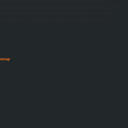
16 yaşından büyük araçlar belirtilen süre içinde hurda olarak
inden yararlanabilir. Sıfır araçlarda hurda teşviki devam ediyor mu?
te yeniden yürürlüğe girmesi bekleniyor. Hurda indirimi ne zaman
kez 2003 yılında uygulamaya konulan hurda teşvik politikası,…
temap