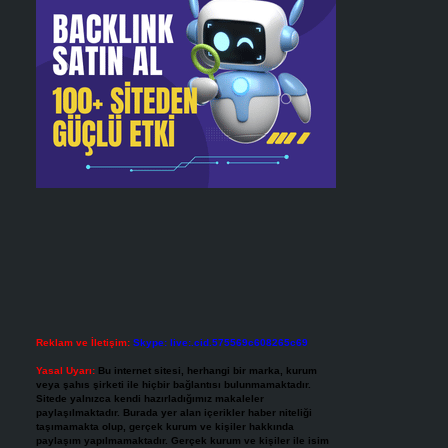
Reklam ve İletişim:
Skype: live:.cid.575569c608265c69
Yasal Uyarı:
Bu internet sitesi, herhangi bir marka, kurum
veya şahıs şirketi ile hiçbir bağlantısı bulunmamaktadır.
Sitede yalnızca kendi hazırladığımız makaleler
paylaşılmaktadır. Burada yer alan içerikler haber niteliği
taşımamakta olup, gerçek kurum ve kişiler hakkında
paylaşım yapılmamaktadır. Gerçek kurum ve kişiler ile isim