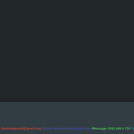
l:
backlinkpaneli@gmail.com
Teams:
forumhizmeti@gmail.com
Whatsapp: 0262 606 0 726
T