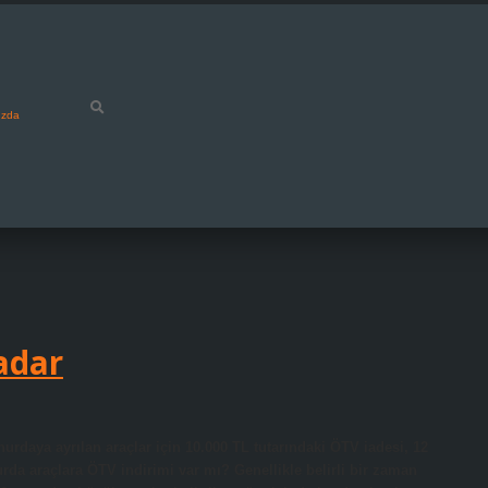
ızda
adar
rdaya ayrılan araçlar için 10.000 TL tutarındaki ÖTV iadesi, 12
Hurda araçlara ÖTV indirimi var mı? Genellikle belirli bir zaman