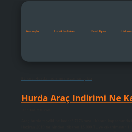
Anasayfa
Gizlilik Politikası
Yasal Uyarı
Hakkım
Etiket:
Hurda indirimi ne zaman çıktı
Hurda Araç Indirimi Ne K
Tarih: Kasım 8, 2024
Araç hurda teşviki ne kadar? 7176 sayılı Kanun kapsamında hu
Haziran 2019 tarihinden itibaren 15.000 TL’ye çıkarılmıştır. 