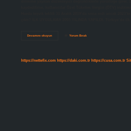
dilimine yayılan düzenleyici değişikliklerle yürürlüğe girer. 
kaydedilirse, kullanıcılar Özel Tüketim Vergisi (ÖTV) indirim
Hurda teşvik teklifi 31 Aralık 2019’da sona erdi ancak 2023’
çıktı? İLK UYGULAMA 2003 YILINDA YAPILDI. Türkiye’de ilk 
Hurda
Devamını okuyun
Yorum Bırak
Araç
Indirimi
Ne
Kadar
https://nettefix.com
https://daki.com.tr
https://cusa.com.tr
Si