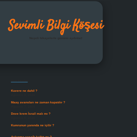
Sevimli Bilgi Köşesi
Neşeli hikayelerle gününü aydınlat!
Sidebar
grandoperabet giriş
Son Yazılar
Kuvere ne dahil ?
Ağustos 8, 2026
Maaş avansları ne zaman kapatılır ?
Ağustos 7, 2026
Dove krem İsrail malı mı ?
Ağustos 6, 2026
Kumrunun yanında ne içilir ?
Ağustos 6, 2026
Avlanma yasağı kalktı mı ?