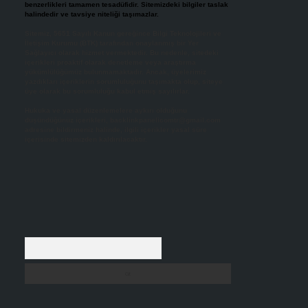
benzerlikleri tamamen tesadüfidir. Sitemizdeki bilgiler taslak
halindedir ve tavsiye niteliği taşımazlar.
Sitemiz, 5651 Sayılı Kanun gereğince Bilgi Teknolojileri ve
İletişim Kurumu (BTK) tarafından onaylanmış bir Yer
Sağlayıcı olarak hizmet vermektedir. Bu nedenle, sitedeki
içerikleri proaktif olarak denetleme veya araştırma
yükümlülüğümüz bulunmamaktadır. Ancak, üyelerimiz
yazdıkları içeriklerin sorumluluğunu taşımakta olup, siteye
üye olarak bu sorumluluğu kabul etmiş sayılırlar.
Hukuka ve yasal düzenlemelere aykırı olduğunu
düşündüğünüz içerikleri,
backlinkpanelicomtr@gmail.com
adresine bildirmeniz halinde, ilgili içerikler yasal süre
içerisinde sitemizden kaldırılacaktır.
Arama