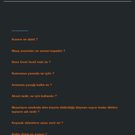
Sidebar
Son Yazılar
Kuvere ne dahil ?
Ağustos 8, 2026
Maaş avansları ne zaman kapatılır ?
Ağustos 7, 2026
Dove krem İsrail malı mı ?
Ağustos 6, 2026
Kumrunun yanında ne içilir ?
Ağustos 6, 2026
Avlanma yasağı kalktı mı ?
Ağustos 5, 2026
Aksel nedir, ne için kullanılır ?
Ağustos 3, 2026
Mezarların etrafında ölen kişinin öldürdüğü düşman sayısı kadar dikilen
taşların adı nedir ?
Temmuz 29, 2026
Koşmak eklemlere zarar verir mi ?
Temmuz 27, 2026
Keller Günü ne zaman ?