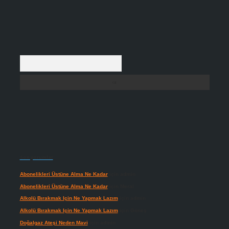
Arama
Son yorumlar
Abonelikleri Üstüne Alma Ne Kadar
için
admin
Abonelikleri Üstüne Alma Ne Kadar
için
Meral
Alkolü Bırakmak Için Ne Yapmak Lazım
için
admin
Alkolü Bırakmak Için Ne Yapmak Lazım
için
Güneş
Doğalgaz Ateşi Neden Mavi
için
admin