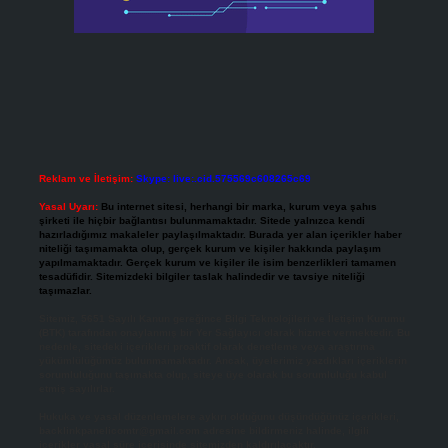
Reklam ve İletişim:
Skype: live:.cid.575569c608265c69
Yasal Uyarı:
Bu internet sitesi, herhangi bir marka, kurum veya şahıs
şirketi ile hiçbir bağlantısı bulunmamaktadır. Sitede yalnızca kendi
hazırladığımız makaleler paylaşılmaktadır. Burada yer alan içerikler haber
niteliği taşımamakta olup, gerçek kurum ve kişiler hakkında paylaşım
yapılmamaktadır. Gerçek kurum ve kişiler ile isim benzerlikleri tamamen
tesadüfidir. Sitemizdeki bilgiler taslak halindedir ve tavsiye niteliği
taşımazlar.
Sitemiz, 5651 Sayılı Kanun gereğince Bilgi Teknolojileri ve İletişim Kurumu
(BTK) tarafından onaylanmış bir Yer Sağlayıcı olarak hizmet vermektedir. Bu
nedenle, sitedeki içerikleri proaktif olarak denetleme veya araştırma
yükümlülüğümüz bulunmamaktadır. Ancak, üyelerimiz yazdıkları içeriklerin
sorumluluğunu taşımakta olup, siteye üye olarak bu sorumluluğu kabul
etmiş sayılırlar.
Hukuka ve yasal düzenlemelere aykırı olduğunu düşündüğünüz içerikleri,
backlinkpanelicomtr@gmail.com
adresine bildirmeniz halinde, ilgili
içerikler yasal süre içerisinde sitemizden kaldırılacaktır.