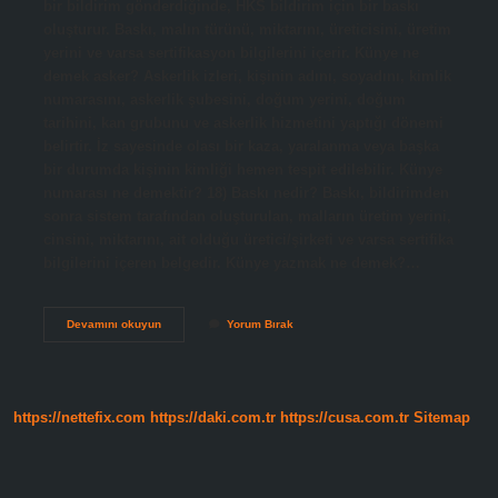
bir bildirim gönderdiğinde, HKS bildirim için bir baskı
oluşturur. Baskı, malın türünü, miktarını, üreticisini, üretim
yerini ve varsa sertifikasyon bilgilerini içerir. Künye ne
demek asker? Askerlik izleri, kişinin adını, soyadını, kimlik
numarasını, askerlik şubesini, doğum yerini, doğum
tarihini, kan grubunu ve askerlik hizmetini yaptığı dönemi
belirtir. İz sayesinde olası bir kaza, yaralanma veya başka
bir durumda kişinin kimliği hemen tespit edilebilir. Künye
numarası ne demektir? 18) Baskı nedir? Baskı, bildirimden
sonra sistem tarafından oluşturulan, malların üretim yerini,
cinsini, miktarını, ait olduğu üretici/şirketi ve varsa sertifika
bilgilerini içeren belgedir. Künye yazmak ne demek?…
Künye
Devamını okuyun
Yorum Bırak
Ne
Demek
Hal
https://nettefix.com
https://daki.com.tr
https://cusa.com.tr
Sitemap