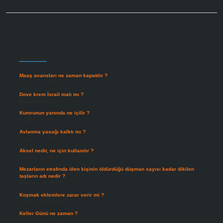
Sidebar
Son Yazılar
Maaş avansları ne zaman kapatılır ?
Ağustos 7, 2026
Dove krem İsrail malı mı ?
Ağustos 6, 2026
Kumrunun yanında ne içilir ?
Ağustos 6, 2026
Avlanma yasağı kalktı mı ?
Ağustos 5, 2026
Aksel nedir, ne için kullanılır ?
Ağustos 3, 2026
Mezarların etrafında ölen kişinin öldürdüğü düşman sayısı kadar dikilen
taşların adı nedir ?
Temmuz 29, 2026
Koşmak eklemlere zarar verir mi ?
Temmuz 27, 2026
Keller Günü ne zaman ?
Temmuz 25, 2026