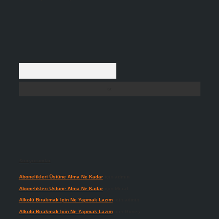
Arama
Son yorumlar
Abonelikleri Üstüne Alma Ne Kadar
için
admin
Abonelikleri Üstüne Alma Ne Kadar
için
Meral
Alkolü Bırakmak Için Ne Yapmak Lazım
için
admin
Alkolü Bırakmak Için Ne Yapmak Lazım
için
Güneş