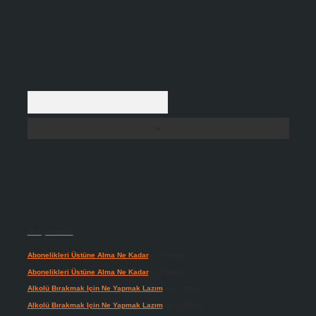
Arama
Son yorumlar
Abonelikleri Üstüne Alma Ne Kadar
için
admin
Abonelikleri Üstüne Alma Ne Kadar
için
Meral
Alkolü Bırakmak Için Ne Yapmak Lazım
için
admin
Alkolü Bırakmak Için Ne Yapmak Lazım
için
Güneş