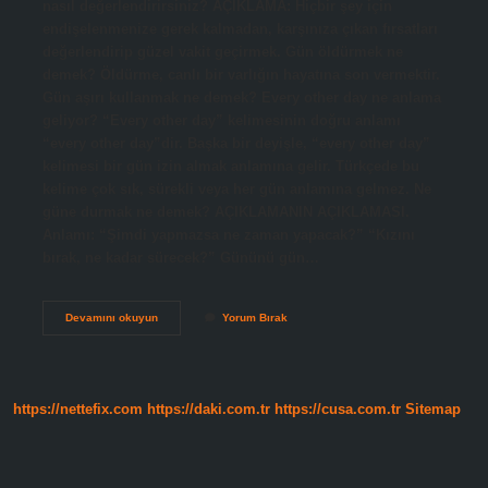
nasıl değerlendirirsiniz? AÇIKLAMA: Hiçbir şey için
endişelenmenize gerek kalmadan, karşınıza çıkan fırsatları
değerlendirip güzel vakit geçirmek. Gün öldürmek ne
demek? Öldürme, canlı bir varlığın hayatına son vermektir.
Gün aşırı kullanmak ne demek? Every other day ne anlama
geliyor? “Every other day” kelimesinin doğru anlamı
“every other day”dir. Başka bir deyişle, “every other day”
kelimesi bir gün izin almak anlamına gelir. Türkçede bu
kelime çok sık, sürekli veya her gün anlamına gelmez. Ne
güne durmak ne demek? AÇIKLAMANIN AÇIKLAMASI.
Anlamı: “Şimdi yapmazsa ne zaman yapacak?” “Kızını
bırak, ne kadar sürecek?” Gününü gün…
Gün
Devamını okuyun
Yorum Bırak
Geçirmek
Ne
Demek
https://nettefix.com
https://daki.com.tr
https://cusa.com.tr
Sitemap