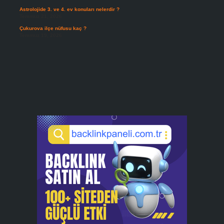
Astrolojide 3. ve 4. ev konuları nelerdir ?
Temmuz 21, 2026
Çukurova ilçe nüfusu kaç ?
Temmuz 19, 2026