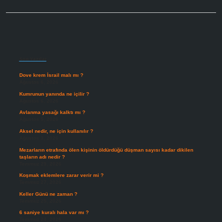
Sidebar
Son Yazılar
Dove krem İsrail malı mı ?
Ağustos 6, 2026
Kumrunun yanında ne içilir ?
Ağustos 6, 2026
Avlanma yasağı kalktı mı ?
Ağustos 5, 2026
Aksel nedir, ne için kullanılır ?
Ağustos 3, 2026
Mezarların etrafında ölen kişinin öldürdüğü düşman sayısı kadar dikilen
taşların adı nedir ?
Temmuz 29, 2026
Koşmak eklemlere zarar verir mi ?
Temmuz 27, 2026
Keller Günü ne zaman ?
Temmuz 25, 2026
6 saniye kuralı hala var mı ?
Temmuz 24, 2026