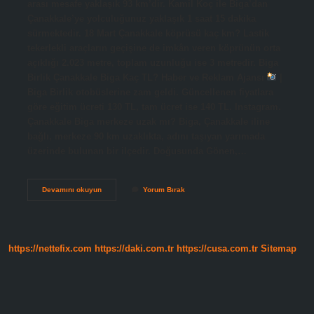
arası mesafe yaklaşık 93 km’dir. Kamil Koç ile Biga’dan
Çanakkale’ye yolculuğunuz yaklaşık 1 saat 15 dakika
sürmektedir. 18 Mart Çanakkale köprüsü kaç km? Lastik
tekerlekli araçların geçişine de imkân veren köprünün orta
açıklığı 2.023 metre, toplam uzunluğu ise 3 metredir. Biga
Birlik Çanakkale Biga Kaç TL? Haber ve Reklam Ajansı
|
Biga Birlik otobüslerine zam geldi. Güncellenen fiyatlara
göre eğitim ücreti 130 TL, tam ücret ise 140 TL. Instagram.
Çanakkale Biga merkeze uzak mı? Biga, Çanakkale iline
bağlı, merkeze 90 km uzaklıkta, adını taşıyan yarımada
üzerinde bulunan bir ilçedir. Doğusunda Gönen,…
Biga
Devamını okuyun
Yorum Bırak
Çanakkale
Köprüsü
Kaç
Kilometre
https://nettefix.com
https://daki.com.tr
https://cusa.com.tr
Sitemap