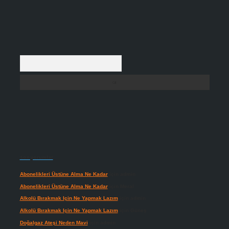
Arama
Son yorumlar
Abonelikleri Üstüne Alma Ne Kadar
için
admin
Abonelikleri Üstüne Alma Ne Kadar
için
Meral
Alkolü Bırakmak Için Ne Yapmak Lazım
için
admin
Alkolü Bırakmak Için Ne Yapmak Lazım
için
Güneş
Doğalgaz Ateşi Neden Mavi
için
admin