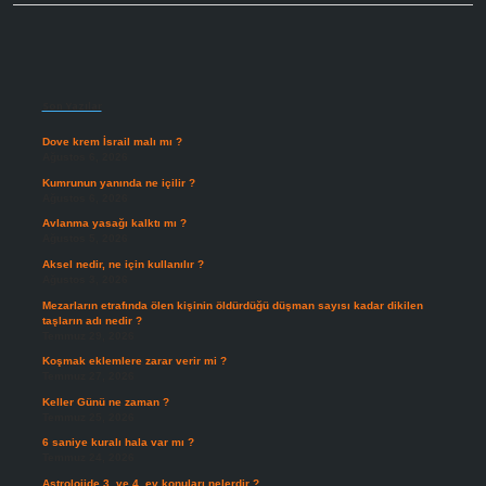
Sidebar
Son Yazılar
Dove krem İsrail malı mı ?
Ağustos 6, 2026
Kumrunun yanında ne içilir ?
Ağustos 6, 2026
Avlanma yasağı kalktı mı ?
Ağustos 5, 2026
Aksel nedir, ne için kullanılır ?
Ağustos 3, 2026
Mezarların etrafında ölen kişinin öldürdüğü düşman sayısı kadar dikilen
taşların adı nedir ?
Temmuz 29, 2026
Koşmak eklemlere zarar verir mi ?
Temmuz 27, 2026
Keller Günü ne zaman ?
Temmuz 25, 2026
6 saniye kuralı hala var mı ?
Temmuz 24, 2026
Astrolojide 3. ve 4. ev konuları nelerdir ?