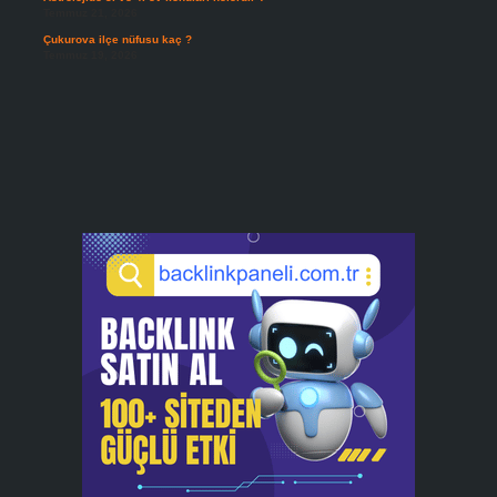
Temmuz 21, 2026
Çukurova ilçe nüfusu kaç ?
Temmuz 19, 2026