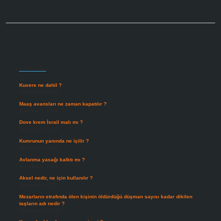
Sidebar
Son Yazılar
Kuvere ne dahil ?
Ağustos 8, 2026
Maaş avansları ne zaman kapatılır ?
Ağustos 7, 2026
Dove krem İsrail malı mı ?
Ağustos 6, 2026
Kumrunun yanında ne içilir ?
Ağustos 6, 2026
Avlanma yasağı kalktı mı ?
Ağustos 5, 2026
Aksel nedir, ne için kullanılır ?
Ağustos 3, 2026
Mezarların etrafında ölen kişinin öldürdüğü düşman sayısı kadar dikilen
taşların adı nedir ?
Temmuz 29, 2026