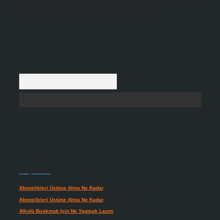
backlinkpanelicomtr@gmail.com
adresine bildirmeniz halinde, ilgili
içerikler yasal süre içerisinde sitemizden kaldırılacaktır.
Arama
Son yorumlar
Abonelikleri Üstüne Alma Ne Kadar
için
admin
Abonelikleri Üstüne Alma Ne Kadar
için
Meral
Alkolü Bırakmak Için Ne Yapmak Lazım
için
admin