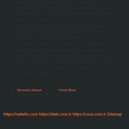
Arapça sharika(t) veya shirka(t) شركة “ortaklık”
kelimesinden ödünç alınmış bir kelimedir ve bu kelime
shrk kökünden gelir. Bu kelime, fiˁla(t) ölçüsünde Arapça
sharika شَرِكَ “paylaşılan, ortak olunan” fiilinin ism-i
merre’sidir. Şirket Arapça mı? Şirket kelimesi Arapça
kökenli olup “ortaklık” anlamına gelmektedir. Firma Türkçe
mi? Fransızca firme veya İngilizce firm “company”
kelimesinden ödünç alınmış bir kelimedir. Bu kelime
İtalyanca “signature” kelimesinden ödünç alınmış bir
kelimedir. Şirket nedir tanımı? İsviçre Borçlar Kanunu’nun
620. maddesi şirketi bir sözleşme olarak tanımlar. Buna
göre şirket, iki veya daha fazla kişinin ortak bir amaca
ulaşmak için emeklerini veya…
Şirket
Devamını okuyun
Yorum Bırak
Kökeni
Nedir
https://nettefix.com
https://daki.com.tr
https://cusa.com.tr
Sitemap