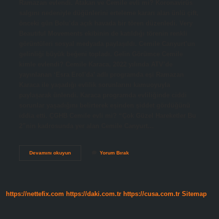
Ramazan evlendi. Atakan ve Cemile evli mi? Koronavirüs
salgını nedeniyle düğünlerini erteleme kararı alan ünlü çift,
önceki gün Bolu’da açık havada bir tören düzenledi. Very
Beautiful Movements ekibinin de katıldığı törenin renkli
görüntüleri sosyal medyada paylaşıldı. Cemile Canyurt’un
gelinliği büyük beğeni topladı. Gelin Görümce Cemile
kimle evlendi? Cemile Karaca, 2022 yılında ATV’de
yayınlanan ‘Esra Erol’da’ adlı programda eşi Ramazan
Karaca ile yaşadığı evlilik sorunlarını kamuoyuyla
paylaşarak ünlendi. Karaca programda evliliğinde ciddi
sorunlar yaşadığını belirterek eşinden şiddet gördüğünü
iddia etti. ÇGHB Cemile evli mi? “Çok Güzel Hareketler Bu
2”nin kadrosunda yer alan Cemile Canyurt…
Cemile
Devamını okuyun
Yorum Bırak
Evli
Mi
https://nettefix.com
https://daki.com.tr
https://cusa.com.tr
Sitemap