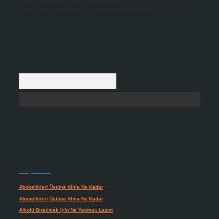
backlinkpanelicomtr@gmail.com
adresine bildirmeniz halinde, ilgili
içerikler yasal süre içerisinde sitemizden kaldırılacaktır.
Arama
Son yorumlar
Abonelikleri Üstüne Alma Ne Kadar
için
admin
Abonelikleri Üstüne Alma Ne Kadar
için
Meral
Alkolü Bırakmak Için Ne Yapmak Lazım
için
admin