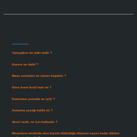
Sidebar
Son Yazılar
Yalıçapkını bir bitki midir ?
Ağustos 9, 2026
Kuvere ne dahil ?
Ağustos 8, 2026
Maaş avansları ne zaman kapatılır ?
Ağustos 7, 2026
Dove krem İsrail malı mı ?
Ağustos 6, 2026
Kumrunun yanında ne içilir ?
Ağustos 6, 2026
Avlanma yasağı kalktı mı ?
Ağustos 5, 2026
Aksel nedir, ne için kullanılır ?
Ağustos 3, 2026
Mezarların etrafında ölen kişinin öldürdüğü düşman sayısı kadar dikilen