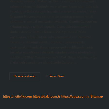
Ramazan evlendi. Atakan ve Cemile evli mi? Koronavirüs
salgını nedeniyle düğünlerini erteleme kararı alan ünlü çift,
önceki gün Bolu’da açık havada bir tören düzenledi. Very
Beautiful Movements ekibinin de katıldığı törenin renkli
görüntüleri sosyal medyada paylaşıldı. Cemile Canyurt’un
gelinliği büyük beğeni topladı. Gelin Görümce Cemile
kimle evlendi? Cemile Karaca, 2022 yılında ATV’de
yayınlanan ‘Esra Erol’da’ adlı programda eşi Ramazan
Karaca ile yaşadığı evlilik sorunlarını kamuoyuyla
paylaşarak ünlendi. Karaca programda evliliğinde ciddi
sorunlar yaşadığını belirterek eşinden şiddet gördüğünü
iddia etti. ÇGHB Cemile evli mi? “Çok Güzel Hareketler Bu
2”nin kadrosunda yer alan Cemile Canyurt…
Cemile
Devamını okuyun
Yorum Bırak
Evli
Mi
https://nettefix.com
https://daki.com.tr
https://cusa.com.tr
Sitemap