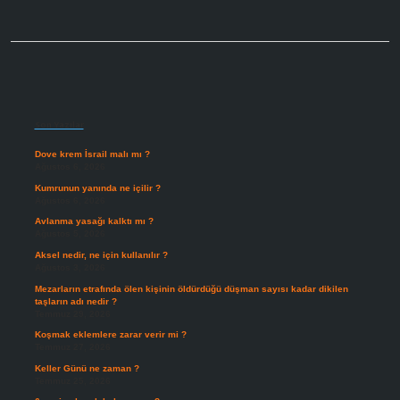
Sidebar
Son Yazılar
Dove krem İsrail malı mı ?
Ağustos 6, 2026
Kumrunun yanında ne içilir ?
Ağustos 6, 2026
Avlanma yasağı kalktı mı ?
Ağustos 5, 2026
Aksel nedir, ne için kullanılır ?
Ağustos 3, 2026
Mezarların etrafında ölen kişinin öldürdüğü düşman sayısı kadar dikilen
taşların adı nedir ?
Temmuz 29, 2026
Koşmak eklemlere zarar verir mi ?
Temmuz 27, 2026
Keller Günü ne zaman ?
Temmuz 25, 2026