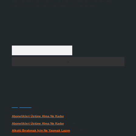
backlinkpanelicomtr@gmail.com
adresine bildirmeniz halinde, ilgili
içerikler yasal süre içerisinde sitemizden kaldırılacaktır.
Arama
Son yorumlar
Abonelikleri Üstüne Alma Ne Kadar
için
admin
Abonelikleri Üstüne Alma Ne Kadar
için
Meral
Alkolü Bırakmak Için Ne Yapmak Lazım
için
admin