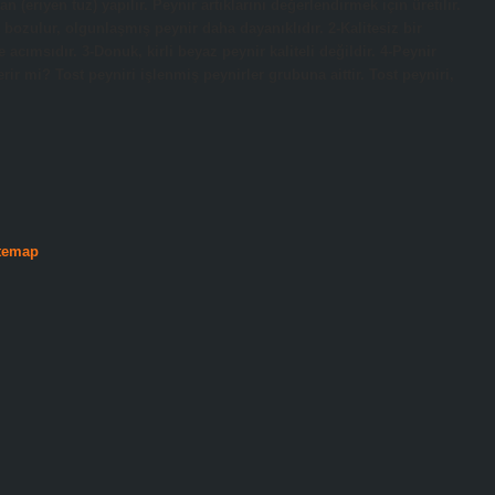
(eriyen tuz) yapılır. Peynir artıklarını değerlendirmek için üretilir.
bozulur, olgunlaşmış peynir daha dayanıklıdır. 2-Kalitesiz bir
 acımsıdır. 3-Donuk, kirli beyaz peynir kaliteli değildir. 4-Peynir
ir mi? Tost peyniri işlenmiş peynirler grubuna aittir. Tost peyniri,
temap