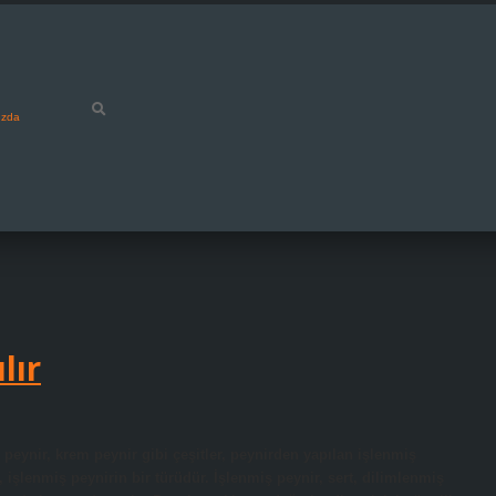
ızda
lır
peynir, krem ​​peynir gibi çeşitler, peynirden yapılan işlenmiş
, işlenmiş peynirin bir türüdür. İşlenmiş peynir, sert, dilimlenmiş