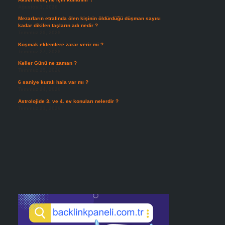
Ağustos 3, 2026
Mezarların etrafında ölen kişinin öldürdüğü düşman sayısı
kadar dikilen taşların adı nedir ?
Temmuz 29, 2026
Koşmak eklemlere zarar verir mi ?
Temmuz 27, 2026
Keller Günü ne zaman ?
Temmuz 25, 2026
6 saniye kuralı hala var mı ?
Temmuz 24, 2026
Astrolojide 3. ve 4. ev konuları nelerdir ?
Temmuz 21, 2026