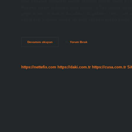
veya yumuşak peynirden yapılır. İşlenmiş peynir, eriyen tuzdan 
Peynirin gerçek olduğunu nasıl anlarız? 1-Taze peynir çabuk 
peynirin tadı ve aroması bozulmuş, bayatlamış, tatsız, sert ve
içinde bazı kısımlar pembe ise satın almayın. Eritme peynir er
…
Eritme
Devamını okuyun
Yorum Bırak
Peynir
Nasıl
Anlaşılır
https://nettefix.com
https://daki.com.tr
https://cusa.com.tr
Si