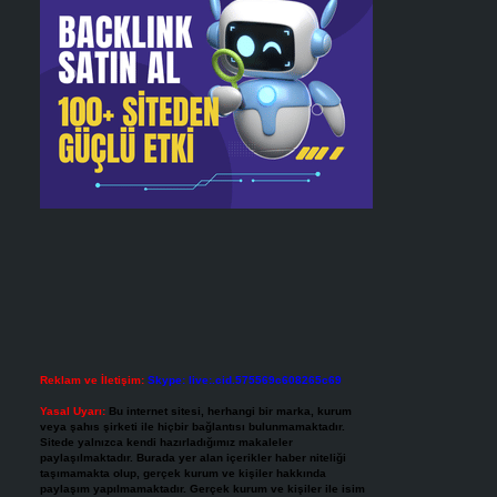
Reklam ve İletişim:
Skype: live:.cid.575569c608265c69
Yasal Uyarı:
Bu internet sitesi, herhangi bir marka, kurum
veya şahıs şirketi ile hiçbir bağlantısı bulunmamaktadır.
Sitede yalnızca kendi hazırladığımız makaleler
paylaşılmaktadır. Burada yer alan içerikler haber niteliği
taşımamakta olup, gerçek kurum ve kişiler hakkında
paylaşım yapılmamaktadır. Gerçek kurum ve kişiler ile isim