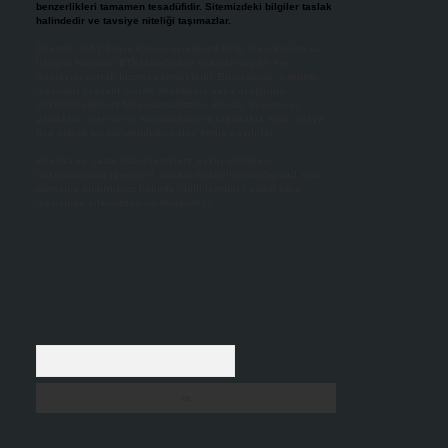
benzerlikleri tamamen tesadüfidir. Sitemizdeki bilgiler taslak
halindedir ve tavsiye niteliği taşımazlar.
Sitemiz, 5651 Sayılı Kanun gereğince Bilgi Teknolojileri ve
İletişim Kurumu (BTK) tarafından onaylanmış bir Yer
Sağlayıcı olarak hizmet vermektedir. Bu nedenle, sitedeki
içerikleri proaktif olarak denetleme veya araştırma
yükümlülüğümüz bulunmamaktadır. Ancak, üyelerimiz
yazdıkları içeriklerin sorumluluğunu taşımakta olup, siteye
üye olarak bu sorumluluğu kabul etmiş sayılırlar.
Hukuka ve yasal düzenlemelere aykırı olduğunu
düşündüğünüz içerikleri,
backlinkpanelicomtr@gmail.com
adresine bildirmeniz halinde, ilgili içerikler yasal süre
içerisinde sitemizden kaldırılacaktır.
Arama