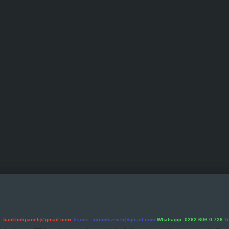
l:
backlinkpaneli@gmail.com
Teams:
forumhizmeti@gmail.com
Whatsapp: 0262 606 0 726
T