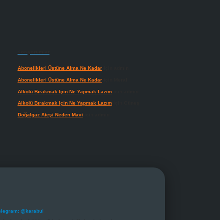
Son yorumlar
Abonelikleri Üstüne Alma Ne Kadar
için
admin
Abonelikleri Üstüne Alma Ne Kadar
için
Meral
Alkolü Bırakmak Için Ne Yapmak Lazım
için
admin
Alkolü Bırakmak Için Ne Yapmak Lazım
için
Güneş
Doğalgaz Ateşi Neden Mavi
için
admin
elegram: @karabul