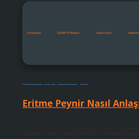
Anasayfa
Gizlilik Politikası
Yasal Uyarı
Hakkım
Etiket:
Eriyen peynirler hangileri
Eritme Peynir Nasıl Anlaşı
Tarih: Ekim 10, 2024
Eritme peynir hangisi? Uzun yıllardır raflarda yer alan üçgen 
peynirlere örnektir. Eritme peynir nasıl olur? İşlenmiş peynir