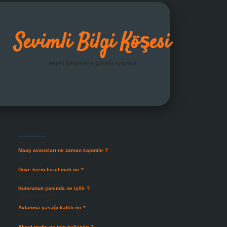
Sevimli Bilgi Köşesi
Neşeli hikayelerle gününü aydınlat!
Sidebar
grandoperabet giriş
Son Yazılar
Maaş avansları ne zaman kapatılır ?
Ağustos 7, 2026
Dove krem İsrail malı mı ?
Ağustos 6, 2026
Kumrunun yanında ne içilir ?
Ağustos 6, 2026
Avlanma yasağı kalktı mı ?
Ağustos 5, 2026
Aksel nedir, ne için kullanılır ?