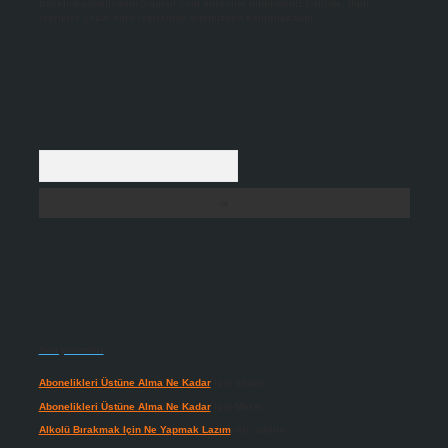
backlinkpanelicomtr@gmail.com
adresine bildirmeniz halinde, ilgili
içerikler yasal süre içerisinde sitemizden kaldırılacaktır.
Arama
Son yorumlar
Abonelikleri Üstüne Alma Ne Kadar
için
admin
Abonelikleri Üstüne Alma Ne Kadar
için
Meral
Alkolü Bırakmak Için Ne Yapmak Lazım
için
admin