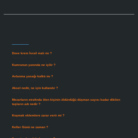
Sidebar
Son Yazılar
Dove krem İsrail malı mı ?
Ağustos 6, 2026
Kumrunun yanında ne içilir ?
Ağustos 6, 2026
Avlanma yasağı kalktı mı ?
Ağustos 5, 2026
Aksel nedir, ne için kullanılır ?
Ağustos 3, 2026
Mezarların etrafında ölen kişinin öldürdüğü düşman sayısı kadar dikilen
taşların adı nedir ?
Temmuz 29, 2026
Koşmak eklemlere zarar verir mi ?
Temmuz 27, 2026
Keller Günü ne zaman ?
Temmuz 25, 2026