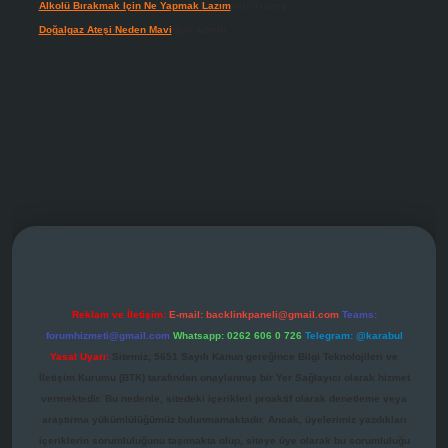
Alkolü Bırakmak Için Ne Yapmak Lazım
için
Güneş
Doğalgaz Ateşi Neden Mavi
için
admin
grandoperabet giriş
Reklam ve İletişim:
E-mail:
backlinkpaneli@gmail.com
Teams:
forumhizmeti@gmail.com
Whatsapp: 0262 606 0 726
Telegram: @karabul
Yasal Uyarı:
Sitemiz, 5651 Sayılı Kanun gereğince Bilgi Teknolojileri ve
İletişim Kurumu (BTK) tarafından onaylanmış bir Yer Sağlayıcı olarak hizmet
vermektedir. Bu nedenle, sitedeki içerikleri proaktif olarak denetleme veya
araştırma yükümlülüğümüz bulunmamaktadır. Ancak, üyelerimiz yazdıkları
içeriklerin sorumluluğunu taşımakta olup, siteye üye olarak bu sorumluluğu