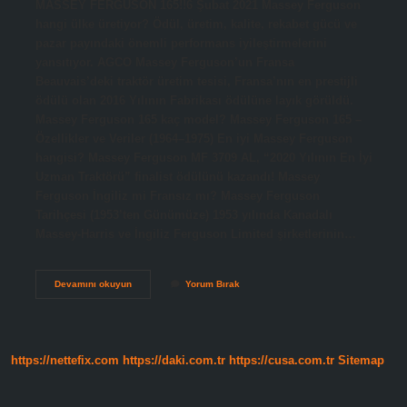
MASSEY FERGUSON 165!!6 Şubat 2021 Massey Ferguson
hangi ülke üretiyor? Ödül, üretim, kalite, rekabet gücü ve
pazar payındaki önemli performans iyileştirmelerini
yansıtıyor. AGCO Massey Ferguson’un Fransa
Beauvais’deki traktör üretim tesisi, Fransa’nın en prestijli
ödülü olan 2016 Yılının Fabrikası ödülüne layık görüldü.
Massey Ferguson 165 kaç model? Massey Ferguson 165 –
Özellikler ve Veriler (1964–1975) En iyi Massey Ferguson
hangisi? Massey Ferguson MF 3709 AL, “2020 Yılının En İyi
Uzman Traktörü” finalist ödülünü kazandı! Massey
Ferguson İngiliz mi Fransız mı? Massey Ferguson
Tarihçesi (1953’ten Günümüze) 1953 yılında Kanadalı
Massey-Harris ve İngiliz Ferguson Limited şirketlerinin…
165
Devamını okuyun
Yorum Bırak
Massey
Ferguson
Hangi
Ülkenin
https://nettefix.com
https://daki.com.tr
https://cusa.com.tr
Sitemap