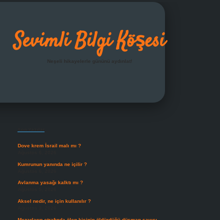
Sevimli Bilgi Köşesi
Neşeli hikayelerle gününü aydınlat!
Sidebar
grandoperabet giriş
Son Yazılar
Dove krem İsrail malı mı ?
Ağustos 6, 2026
Kumrunun yanında ne içilir ?
Ağustos 6, 2026
Avlanma yasağı kalktı mı ?
Ağustos 5, 2026
Aksel nedir, ne için kullanılır ?
Ağustos 3, 2026
Mezarların etrafında ölen kişinin öldürdüğü düşman sayısı