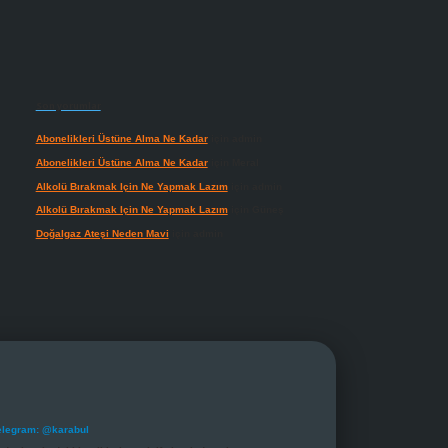
Son yorumlar
Abonelikleri Üstüne Alma Ne Kadar
için
admin
Abonelikleri Üstüne Alma Ne Kadar
için
Meral
Alkolü Bırakmak Için Ne Yapmak Lazım
için
admin
Alkolü Bırakmak Için Ne Yapmak Lazım
için
Güneş
Doğalgaz Ateşi Neden Mavi
için
admin
elegram: @karabul