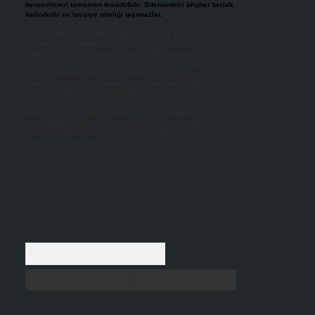
benzerlikleri tamamen tesadüfidir. Sitemizdeki bilgiler taslak
halindedir ve tavsiye niteliği taşımazlar.
Sitemiz, 5651 Sayılı Kanun gereğince Bilgi Teknolojileri ve
İletişim Kurumu (BTK) tarafından onaylanmış bir Yer
Sağlayıcı olarak hizmet vermektedir. Bu nedenle, sitedeki
içerikleri proaktif olarak denetleme veya araştırma
yükümlülüğümüz bulunmamaktadır. Ancak, üyelerimiz
yazdıkları içeriklerin sorumluluğunu taşımakta olup, siteye
üye olarak bu sorumluluğu kabul etmiş sayılırlar.
Hukuka ve yasal düzenlemelere aykırı olduğunu
düşündüğünüz içerikleri,
backlinkpanelicomtr@gmail.com
adresine bildirmeniz halinde, ilgili içerikler yasal süre
içerisinde sitemizden kaldırılacaktır.
Arama