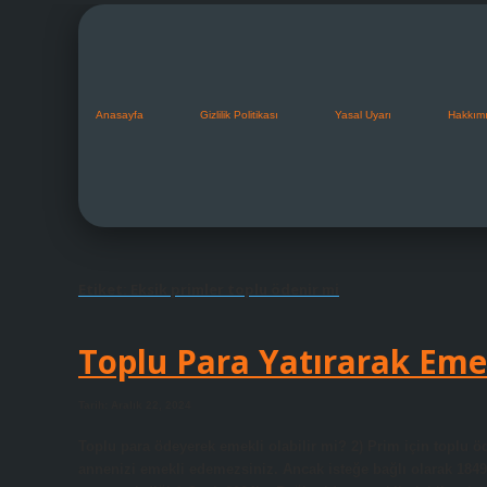
Anasayfa
Gizlilik Politikası
Yasal Uyarı
Hakkım
Etiket:
Eksik primler toplu ödenir mi
Toplu Para Yatırarak Em
Tarih: Aralık 22, 2024
Toplu para ödeyerek emekli olabilir mi? 2) Prim için toplu
annenizi emekli edemezsiniz. Ancak isteğe bağlı olarak 18