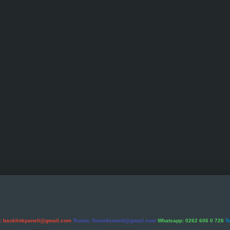
l:
backlinkpaneli@gmail.com
Teams:
forumhizmeti@gmail.com
Whatsapp: 0262 606 0 726
T