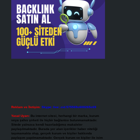
Reklam ve İletişim:
Skype: live:.cid.575569c608265c69
Yasal Uyarı:
Bu internet sitesi, herhangi bir marka, kurum
veya şahıs şirketi ile hiçbir bağlantısı bulunmamaktadır.
Sitede yalnızca kendi hazırladığımız makaleler
paylaşılmaktadır. Burada yer alan içerikler haber niteliği
taşımamakta olup, gerçek kurum ve kişiler hakkında
paylaşım yapılmamaktadır. Gerçek kurum ve kişiler ile isim