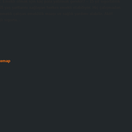
. Emekli olmak için kaç para yatırmak gerekir? – 15 yıl sigortalılık
5 yaş şartlarını sağlayan herkes emekli olabiliyor. Hiç çalışmadan
mekli çalışan emeklilik maaşı ve sağlık yardımı alabilir. Aktif
ğlı sigorta…
temap