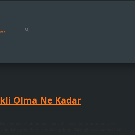
ızda
ekli Olma Ne Kadar
 ödeme yöntemi bulunmamaktadır. Maalesef toplu prim ödeyerek
49 gün daha prim öder ve toplam primini 5400 güne tamamlarsa 60