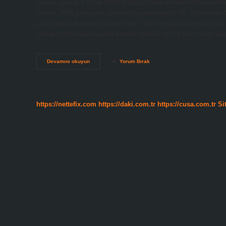
yaşına girdiği 1 Ocak 2024’te Bağkur’dan emekli olabilecektir
süresi, 3600 gün prim ödemesi ve kadınlarda 50, erkeklerde 5
para yatırarak emekli olunur mu? Tüm koşullar karşılanırsa, e
olarak çalışmayan kişiler emekli olabilir mi? Evet, isteğe ba
Toplu
Devamını okuyun
Yorum Bırak
Para
Yatırarak
Emekli
Olma
Ne
https://nettefix.com
https://daki.com.tr
https://cusa.com.tr
Si
Kadar