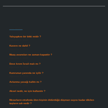
Sidebar
Son Yazılar
Yalıçapkını bir bitki midir ?
Ağustos 9, 2026
Kuvere ne dahil ?
Ağustos 8, 2026
Maaş avansları ne zaman kapatılır ?
Ağustos 7, 2026
Dove krem İsrail malı mı ?
Ağustos 6, 2026
Kumrunun yanında ne içilir ?
Ağustos 6, 2026
Avlanma yasağı kalktı mı ?
Ağustos 5, 2026
Aksel nedir, ne için kullanılır ?
Ağustos 3, 2026
Mezarların etrafında ölen kişinin öldürdüğü düşman sayısı kadar dikilen
taşların adı nedir ?
Temmuz 29, 2026