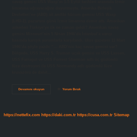
savaş gemisi USS Wasp’ın 1-5 Eylül tarihleri ​​arasında İzmir
limanına uğrayacağını duyurmuştu. Amerika Birleşik
Devletleri’ne (ABD) ait amfibi hücum gemisi USS Wasp
(LHD-1), pazartesi günü İzmir limanına demir attı. Amerikan
askerleri Türkiye’ye ilk ne zaman geldi? Amerikan savaş
gemisi Missouri’nin 5 Nisan 1946’da İstanbul’a varışı
basında karışık yorumlarla karşılandı. Ulus gazetesi 11 Mart
1946’da şöyle yazdı: “… ABD’nin kaç savaş gemisi var?
Bölgede, USS Harry S. Truman uçak gemisi ve USS Lassen,
USS Farragut ve USS Forrest Sherman adlı üç güdümlü
füze destroyeri ile USS Normandy adlı güdümlü füze
kruvazörü de dahil…
Abd
Devamını okuyun
Yorum Bırak
Savaş
Gemisi
Ne
Zaman
Geldi
https://nettefix.com
https://daki.com.tr
https://cusa.com.tr
Sitemap