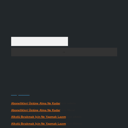
Arama
Son yorumlar
Abonelikleri Üstüne Alma Ne Kadar
için
admin
Abonelikleri Üstüne Alma Ne Kadar
için
Meral
Alkolü Bırakmak Için Ne Yapmak Lazım
için
admin
Alkolü Bırakmak Için Ne Yapmak Lazım
için
Güneş