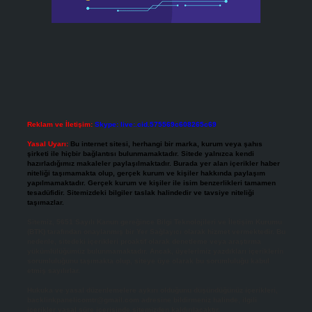
Reklam ve İletişim:
Skype: live:.cid.575569c608265c69
Yasal Uyarı:
Bu internet sitesi, herhangi bir marka, kurum veya şahıs
şirketi ile hiçbir bağlantısı bulunmamaktadır. Sitede yalnızca kendi
hazırladığımız makaleler paylaşılmaktadır. Burada yer alan içerikler haber
niteliği taşımamakta olup, gerçek kurum ve kişiler hakkında paylaşım
yapılmamaktadır. Gerçek kurum ve kişiler ile isim benzerlikleri tamamen
tesadüfidir. Sitemizdeki bilgiler taslak halindedir ve tavsiye niteliği
taşımazlar.
Sitemiz, 5651 Sayılı Kanun gereğince Bilgi Teknolojileri ve İletişim Kurumu
(BTK) tarafından onaylanmış bir Yer Sağlayıcı olarak hizmet vermektedir. Bu
nedenle, sitedeki içerikleri proaktif olarak denetleme veya araştırma
yükümlülüğümüz bulunmamaktadır. Ancak, üyelerimiz yazdıkları içeriklerin
sorumluluğunu taşımakta olup, siteye üye olarak bu sorumluluğu kabul
etmiş sayılırlar.
Hukuka ve yasal düzenlemelere aykırı olduğunu düşündüğünüz içerikleri,
backlinkpanelicomtr@gmail.com
adresine bildirmeniz halinde, ilgili
içerikler yasal süre içerisinde sitemizden kaldırılacaktır.