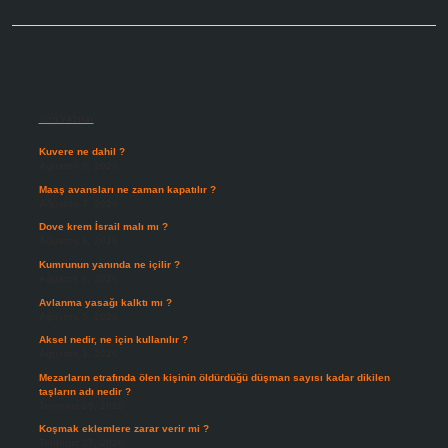
Sidebar
Son Yazılar
Kuvere ne dahil ?
Ağustos 8, 2026
Maaş avansları ne zaman kapatılır ?
Ağustos 7, 2026
Dove krem İsrail malı mı ?
Ağustos 6, 2026
Kumrunun yanında ne içilir ?
Ağustos 6, 2026
Avlanma yasağı kalktı mı ?
Ağustos 5, 2026
Aksel nedir, ne için kullanılır ?
Ağustos 3, 2026
Mezarların etrafında ölen kişinin öldürdüğü düşman sayısı kadar dikilen
taşların adı nedir ?
Temmuz 29, 2026
Koşmak eklemlere zarar verir mi ?
Temmuz 27, 2026