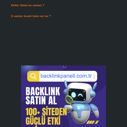
Keller Günü ne zaman ?
Temmuz 25, 2026
6 saniye kuralı hala var mı ?
Temmuz 24, 2026