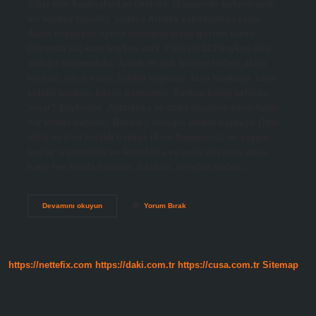
diğer tüm baykuşlardan farklıdır. Ülkemizde bulunmayan
bir baykuş türüdür. Sadece Arktika yakınlarında yaşar.
Alaca baykuşun ayrıca kocaman siyah gözleri vardır.
Dünyada kaç tane baykuş var? Yaklaşık 123 baykuş türü
olduğu söylenebilir. Ancak en çok bilinen türleri; alaca
baykuş, ishak kuşu, balıkçı baykuşu, tarla baykuşu, uzun
kulaklı baykuş, küçük baykuştur. Baykuş hangi şehirde
yaşar? Baykuşlar, Antarktika ve çoğu okyanus adası hariç
her kıtada bulunur. Bazıları, örneğin ambar baykuşu (Tyto
alba) ve kısa kulaklı baykuş (Asio flammeus), en yaygın
kuşlar arasındadır ve Antarktika ve çoğu okyanus adası
hariç her kıtada bulunur. Bazıları, örneğin ambar…
Türkiyede
Devamını okuyun
Yorum Bırak
Kaç
Tane
Baykuş
Var
https://nettefix.com
https://daki.com.tr
https://cusa.com.tr
Sitemap