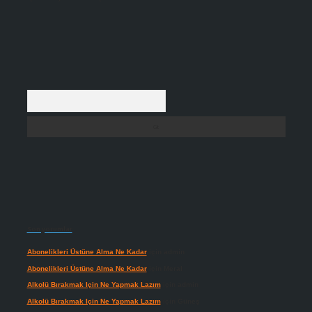
Arama
Son yorumlar
Abonelikleri Üstüne Alma Ne Kadar
için
admin
Abonelikleri Üstüne Alma Ne Kadar
için
Meral
Alkolü Bırakmak Için Ne Yapmak Lazım
için
admin
Alkolü Bırakmak Için Ne Yapmak Lazım
için
Güneş