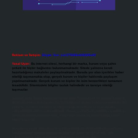
Reklam ve İletişim:
Skype: live:.cid.575569c608265c69
Yasal Uyarı:
Bu internet sitesi, herhangi bir marka, kurum veya şahıs
şirketi ile hiçbir bağlantısı bulunmamaktadır. Sitede yalnızca kendi
hazırladığımız makaleler paylaşılmaktadır. Burada yer alan içerikler haber
niteliği taşımamakta olup, gerçek kurum ve kişiler hakkında paylaşım
yapılmamaktadır. Gerçek kurum ve kişiler ile isim benzerlikleri tamamen
tesadüfidir. Sitemizdeki bilgiler taslak halindedir ve tavsiye niteliği
taşımazlar.
Sitemiz, 5651 Sayılı Kanun gereğince Bilgi Teknolojileri ve İletişim Kurumu
(BTK) tarafından onaylanmış bir Yer Sağlayıcı olarak hizmet vermektedir. Bu
nedenle, sitedeki içerikleri proaktif olarak denetleme veya araştırma
yükümlülüğümüz bulunmamaktadır. Ancak, üyelerimiz yazdıkları içeriklerin
sorumluluğunu taşımakta olup, siteye üye olarak bu sorumluluğu kabul
etmiş sayılırlar.
Hukuka ve yasal düzenlemelere aykırı olduğunu düşündüğünüz içerikleri,
backlinkpanelicomtr@gmail.com
adresine bildirmeniz halinde, ilgili
içerikler yasal süre içerisinde sitemizden kaldırılacaktır.