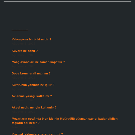
Sidebar
Son Yazılar
Yalıçapkını bir bitki midir ?
Ağustos 9, 2026
Kuvere ne dahil ?
Ağustos 8, 2026
Maaş avansları ne zaman kapatılır ?
Ağustos 7, 2026
Dove krem İsrail malı mı ?
Ağustos 6, 2026
Kumrunun yanında ne içilir ?
Ağustos 6, 2026
Avlanma yasağı kalktı mı ?
Ağustos 5, 2026
Aksel nedir, ne için kullanılır ?
Ağustos 3, 2026
Mezarların etrafında ölen kişinin öldürdüğü düşman sayısı kadar dikilen
taşların adı nedir ?
Temmuz 29, 2026
Koşmak eklemlere zarar verir mi ?