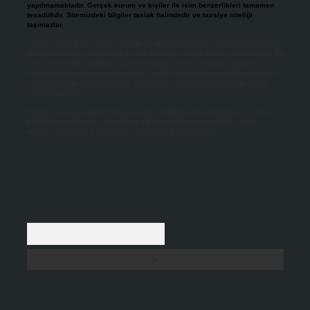
yapılmamaktadır. Gerçek kurum ve kişiler ile isim benzerlikleri tamamen
tesadüfidir. Sitemizdeki bilgiler taslak halindedir ve tavsiye niteliği
taşımazlar.
Sitemiz, 5651 Sayılı Kanun gereğince Bilgi Teknolojileri ve İletişim Kurumu
(BTK) tarafından onaylanmış bir Yer Sağlayıcı olarak hizmet vermektedir. Bu
nedenle, sitedeki içerikleri proaktif olarak denetleme veya araştırma
yükümlülüğümüz bulunmamaktadır. Ancak, üyelerimiz yazdıkları içeriklerin
sorumluluğunu taşımakta olup, siteye üye olarak bu sorumluluğu kabul
etmiş sayılırlar.
Hukuka ve yasal düzenlemelere aykırı olduğunu düşündüğünüz içerikleri,
backlinkpanelicomtr@gmail.com
adresine bildirmeniz halinde, ilgili
içerikler yasal süre içerisinde sitemizden kaldırılacaktır.
Arama