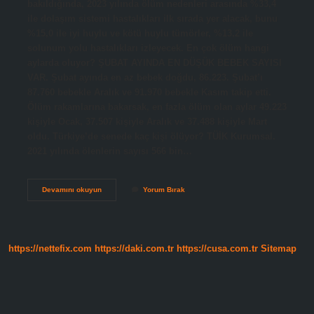
bakıldığında, 2023 yılında ölüm nedenleri arasında %33,4
ile dolaşım sistemi hastalıkları ilk sırada yer alacak, bunu
%15,0 ile iyi huylu ve kötü huylu tümörler, %13,2 ile
solunum yolu hastalıkları izleyecek. En çok ölüm hangi
aylarda oluyor? ŞUBAT AYINDA EN DÜŞÜK BEBEK SAYISI
VAR. Şubat ayında en az bebek doğdu, 86.223. Şubat’ı
87.760 bebekle Aralık ve 91.970 bebekle Kasım takip etti.
Ölüm rakamlarına bakarsak, en fazla ölüm olan aylar 49.223
kişiyle Ocak, 37.507 kişiyle Aralık ve 37.488 kişiyle Mart
oldu. Türkiye’de senede kaç kişi ölüyor? TÜİK Kurumsal.
2021 yılında ölenlerin sayısı 566 bin…
En
Devamını okuyun
Yorum Bırak
Çok
Ölüm
Hangi
Şehirde
https://nettefix.com
https://daki.com.tr
https://cusa.com.tr
Sitemap