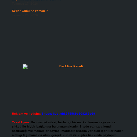
Temmuz 27, 2026
Keller Günü ne zaman ?
Temmuz 25, 2026
Reklam ve İletişim:
Skype: live:.cid.575569c608265c69
Yasal Uyarı:
Bu internet sitesi, herhangi bir marka, kurum veya şahıs
şirketi ile hiçbir bağlantısı bulunmamaktadır. Sitede yalnızca kendi
hazırladığımız makaleler paylaşılmaktadır. Burada yer alan içerikler haber
niteliği taşımamakta olup, gerçek kurum ve kişiler hakkında paylaşım