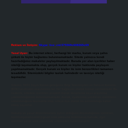
Reklam ve İletişim:
Skype: live:.cid.575569c608265c69
Yasal Uyarı:
Bu internet sitesi, herhangi bir marka, kurum veya şahıs
şirketi ile hiçbir bağlantısı bulunmamaktadır. Sitede yalnızca kendi
hazırladığımız makaleler paylaşılmaktadır. Burada yer alan içerikler haber
niteliği taşımamakta olup, gerçek kurum ve kişiler hakkında paylaşım
yapılmamaktadır. Gerçek kurum ve kişiler ile isim benzerlikleri tamamen
tesadüfidir. Sitemizdeki bilgiler taslak halindedir ve tavsiye niteliği
taşımazlar.
Sitemiz, 5651 Sayılı Kanun gereğince Bilgi Teknolojileri ve İletişim Kurumu
(BTK) tarafından onaylanmış bir Yer Sağlayıcı olarak hizmet vermektedir. Bu
nedenle, sitedeki içerikleri proaktif olarak denetleme veya araştırma
yükümlülüğümüz bulunmamaktadır. Ancak, üyelerimiz yazdıkları içeriklerin
sorumluluğunu taşımakta olup, siteye üye olarak bu sorumluluğu kabul
etmiş sayılırlar.
Hukuka ve yasal düzenlemelere aykırı olduğunu düşündüğünüz içerikleri,
backlinkpanelicomtr@gmail.com
adresine bildirmeniz halinde, ilgili
içerikler yasal süre içerisinde sitemizden kaldırılacaktır.