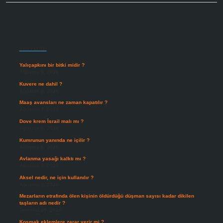
Sidebar
Son Yazılar
Yalıçapkını bir bitki midir ?
Ağustos 9, 2026
Kuvere ne dahil ?
Ağustos 8, 2026
Maaş avansları ne zaman kapatılır ?
Ağustos 7, 2026
Dove krem İsrail malı mı ?
Ağustos 6, 2026
Kumrunun yanında ne içilir ?
Ağustos 6, 2026
Avlanma yasağı kalktı mı ?
Ağustos 5, 2026
Aksel nedir, ne için kullanılır ?
Ağustos 3, 2026
Mezarların etrafında ölen kişinin öldürdüğü düşman sayısı kadar dikilen
taşların adı nedir ?
Temmuz 29, 2026
Koşmak eklemlere zarar verir mi ?