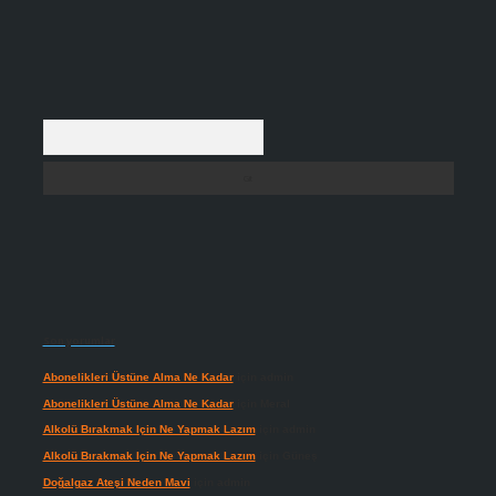
Arama
Son yorumlar
Abonelikleri Üstüne Alma Ne Kadar
için
admin
Abonelikleri Üstüne Alma Ne Kadar
için
Meral
Alkolü Bırakmak Için Ne Yapmak Lazım
için
admin
Alkolü Bırakmak Için Ne Yapmak Lazım
için
Güneş
Doğalgaz Ateşi Neden Mavi
için
admin